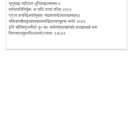
शृणुयाद्वा महीपाल शुचिस्तद्गतमानसः॥
सर्वपापविनिर्मुक्तः स याति परमां गतिम् ॥१२॥
एवं स राजन्द्विजवर्यमुख्यः संप्राप्तवान्देववरात्प्रसादम्॥
भक्तिक्रमक्रैयनृपप्रसादात्तस्माद्धिकामान्पुरुषा लभंते ॥१३॥
इति श्रीविष्णुधर्मोत्तरे तृ० ख० मार्कण्डेयवज्रसंवादे नारदप्रसादो नाम
त्रिपञ्चाशदुत्तरत्रिशततमोऽध्यायः ॥३५३॥