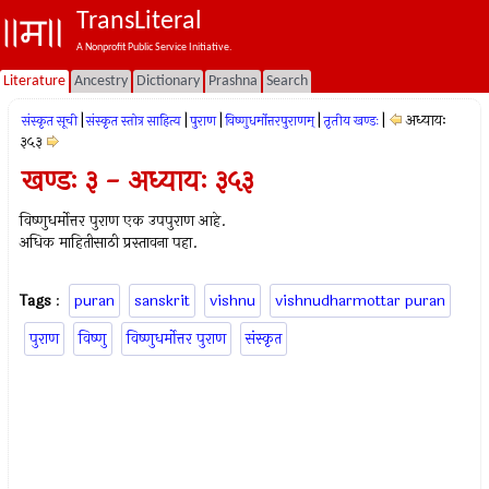
TransLiteral
A Nonprofit Public Service Initiative.
Literature
Ancestry
Dictionary
Prashna
Search
|
|
|
|
|
अध्यायः
संस्कृत सूची
संस्कृत स्तोत्र साहित्य
पुराण
विष्णुधर्मोत्तरपुराणम्
तृतीय खण्डः
३५३
खण्डः ३ - अध्यायः ३५३
विष्णुधर्मोत्तर पुराण एक उपपुराण आहे.
अधिक माहितीसाठी प्रस्तावना पहा.
Tags
:
puran
sanskrit
vishnu
vishnudharmottar puran
पुराण
विष्णु
विष्णुधर्मोत्तर पुराण
संस्कृत