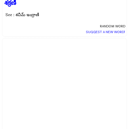
శక్రణీ
See : శచీమ్ ఇంద్రాణీ
RANDOM WORD
SUGGEST A NEW WORD!