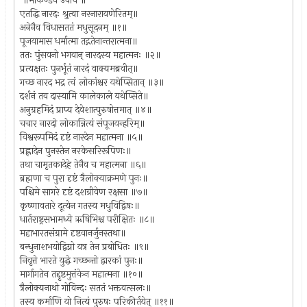
॥मार्कण्डेय उवाच ॥
एतद्धि नारदः श्रुत्वा नरनारायणेरितम्॥
अनेनैव विधासततं मधुसूदनम् ॥१॥
पूजयामास धर्मात्मा तद्गतेनान्तरात्मना॥
ततः पुंसवनो भगवान् नारदस्य महात्मनः ॥२॥
प्रत्यक्षतः पुनर्भूतं नारदं वाक्यमब्रवीत्॥
गच्छ नारद भद्र त्वं लोकांश्चर यथेप्सितान् ॥३॥
दर्शनं तव दास्यामि कालेकाले यथेप्सिते॥
अनुग्रहमिदं प्राप्य देवेशात्पुरुषोत्तमात् ॥४॥
चचार नारदो लोकान्नित्यं संपूजयन्हरिम्॥
विश्वरूपमिदं दृष्टं नारदेन महात्मना ॥५॥
प्रह्लादेन पुनस्तेन नरकेसरिरूपिणः॥
तथा चामृतकादेहे तेनैव च महात्मना ॥६॥
ब्रह्मणा च पुरा दृष्टं त्रैलोक्याक्रमणे पुनः॥
पश्चिमे सागरे दृष्टं दशग्रीवेण रक्षसा ॥७॥
कृष्णावतारे दूत्येन गतस्य मधुविद्विषः॥
धार्तराष्ट्रसभामध्ये ऋषिभिश्च परीक्षितः ॥८॥
महाभारतसंग्रामे दृष्टवानर्जुनस्तथा॥
बन्धुनाशभयोद्विग्नो यत्र तेन प्रबोधितः ॥९॥
निवृत्ते भारते युद्धे गच्छन्तो द्वारकां पुनः॥
मार्गागतेन तद्दृष्टमुत्तंकेन महात्मना ॥१०॥
त्रैलोक्यनाथो गोविन्दः सततं भक्तवत्सलः॥
तस्य कर्माणि यो नित्यं पुरुषः परिकीर्तयेत् ॥११॥