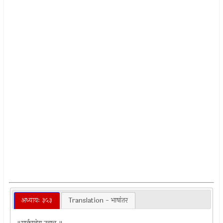
अध्यायः ३५३
Translation - भाषांतर