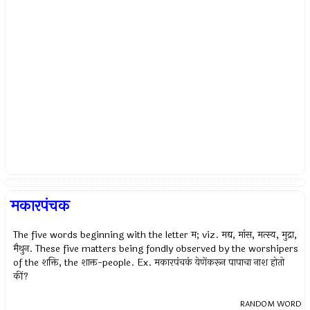
मकारपंचक
The five words beginning with the letter म; viz. मद्य, मांस, मत्स्य, मुद्रा,
मैथुन. These five matters being fondly observed by the worshipers
of the शक्ति, the शाक्त-people. Ex. मकारपंचकं येणेंकरून पापाचा नाश होतो
कीं?
RANDOM WORD