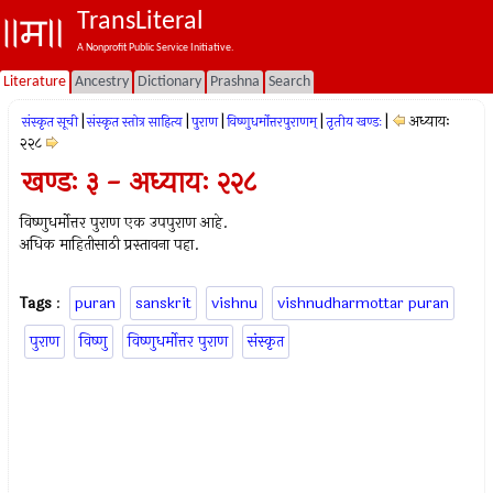
TransLiteral
A Nonprofit Public Service Initiative.
Literature
Ancestry
Dictionary
Prashna
Search
|
|
|
|
|
अध्यायः
संस्कृत सूची
संस्कृत स्तोत्र साहित्य
पुराण
विष्णुधर्मोत्तरपुराणम्
तृतीय खण्डः
२२८
खण्डः ३ - अध्यायः २२८
विष्णुधर्मोत्तर पुराण एक उपपुराण आहे.
अधिक माहितीसाठी प्रस्तावना पहा.
Tags
:
puran
sanskrit
vishnu
vishnudharmottar puran
पुराण
विष्णु
विष्णुधर्मोत्तर पुराण
संस्कृत