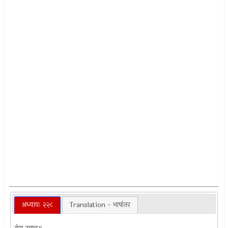
अध्यायः २२८
Translation - भाषांतर