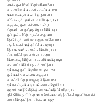
हंस उवाच॥
उपनीय गुरुः शिष्यं शिक्षयेच्छौचमादितः॥
आचारमग्निकार्यं च सन्ध्योपासनमेव च ॥१॥
प्रयतः कल्यमुत्थाय स्नातो हुतहुताशनः॥
अभिगम्य गुरोः कुर्यात्प्रयतस्त्वभिवादनम् ॥२॥
अनुज्ञातस्तु गुरुणा ततोध्ययनमाचरेत्॥
भैक्ष्यचर्यां ततः कुर्याद्ब्राह्मणेषु यथाविधि ॥३॥
गुरोः कुले न भिक्षेत भुञ्जीत तदनुज्ञया॥
हितप्रिये गुरोः कार्ये भक्त्याहङ्कारवर्जितः ॥४॥
मधुमांसाञ्जनं श्राद्धं नृत्तं गीतं च साहसम्॥
हिंसा परापवादं च मण्डनं च विवर्जयेत् ॥५॥
मेखलामजिनं दण्डं धारयेत्प्रयतः सदा॥
विनष्टान्यप्सु विक्षिप्य तथान्यानपि धारयेत् ॥६॥
अधःशायी भवेन्नित्यं ब्रह्मचारी समाहितः॥
एवं व्रतस्तु कुर्वीत वेदस्वीकरणं बुधः ॥७॥
गुरवे वचनं दत्त्वा स्नायाच्च तदनुज्ञया॥
आशरीरविमोक्षाद्वा वसद्गुरुकुले द्विजाः ॥८॥
एवं व्रतान्ते गुरुवे च दत्त्वा वरं यथावत्परिपूर्णविद्यः।
गृहाश्रमी स्याद्विधिवद्दिजेन्द्रो यात्रास्यलोकद्वितीयं प्रदिष्टम् ॥९॥
इति श्रीविष्णुधर्मोत्तरे तृ०ख० मार्कण्डेयवज्रसंवादे हंसगीतायां ब्रह्मचारिव्रतवर्णनो
नामाष्टाविंशदुत्तरद्विशततमोऽध्यायः ॥२२८॥