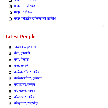
मन्त्र - ५१ ते १००
मन्त्र - १ ते ५०
मन्त्र प्रतिलोम दुर्गासप्तशती पाठविधिः
Latest People
खटावकर, कृष्णराव
कंक, कृष्णाजी
कंक, येसाजी
कंक, कृष्णजी
काळे बसणीकर, गोविंद
काळे बसणीकर, कृष्णराव
कोल्हटकर, बळवंत
कोल्हटकर, लक्ष्मण
कोल्हटकर, गोविंद
कोल्हटकर, राम्रचंद्र