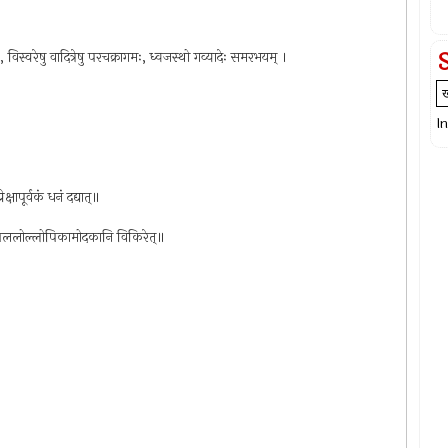
विस्वरेषु वादित्रेषु परचक्रागमः, ध्वजस्थो गव्यादेः समरभयम् ।
I
क्षापूर्वकं धनं दद्यात्॥
ष्पाणि पललोल्लोपिकामोदकानि विकिरेत्॥