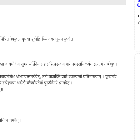
ُ
ित्रितं देवकुलं कृत्वा शुभेह्नि विनायक पूजनं कुर्यात्॥
ा वाद्यघोषेण सुभगानर्तितेन सरःसरित्प्रस्रवणागारं नगरसंनिकर्षमासन्नतमं गच्छेयुः ।
द्यगीतैश्च श्रीभगवन्तमर्चयेत्, ततो यात्रादिने प्राप्ते स्वल्पार्चां प्रतिमाख्याम् । कूटागारे
 अश्वैर्दा न्तैर्व्यायतैर्वा पुरुषैर्नगरं भ्रामयेत् ।
म्॥
ानि च पश्येत् ।