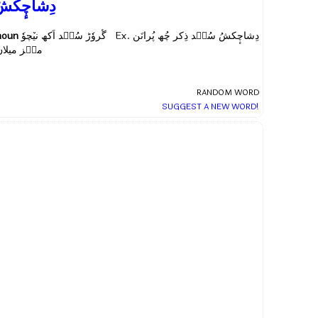
دِشاچٕکش
noun
گٔروٗڑ سُنٛد اَکھ نیٚچوٗ Ex.
دِشاچٕکشُ سُنٛد ذِکر چُھ پُرانَن
منٛز میلان
RANDOM WORD
SUGGEST A NEW WORD!