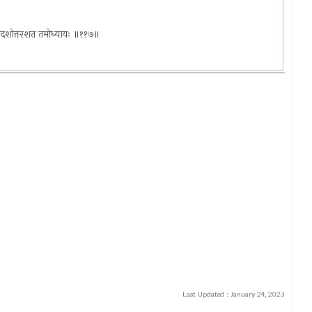
ाम सप्तदशोत्तरशत तमोध्यायः ॥११७॥
Last Updated :
January 24, 2023