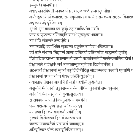
रज्जुच्छेदे बालपीडा॥
अश्वदान्तनरविपत्तौ जनपद पीडा, मातृकाच्छेदे राजमातुः पीडा॥
अर्चाभङ्गपतने लोकनाशः, समग्रकूटागारस्य पतने सराजकस्य राष्ट्रस्य विनाशः, 
अपृष्टजनपदे दुर्भिक्षभयम्॥
शुभभे शुभं बालका यत्र कुर्युः तत् तथाविधमेव भवति ।
यस्य च पुरुषस्य तस्मिन्नहनि यादृशे सुखदुःख भवताम॥
तादृशेपि संवत्सरे तस्य ज्ञेये ।
तस्मात्तत्राह्नि स्वाशितेन सुवाससा प्रकृष्टेन नागरेण भवितव्यम॥
एवं नगरे संभ्राम्य चिह्नागसं ज्ञात्वा प्रविष्टायां प्रतिमार्चायां महदुत्सवं कुर्यात् ।
द्वितीयदिवसादारभ्य यावत्सामर्थ्यं प्रत्यहं नटनर्तकनर्तकीमल्लेन्द्रजालिकादीनां प्रे
प्रेक्षाकाले च प्रेक्षकं जनं माल्यताम्बूलानुलेपना दिदानेनार्चयेत् ।
अदृश्यानां प्रेक्षकाणां भूतानां रङ्गादिदिग्विदिक्षु सोदकमन्नाद्यं फलानि पु
प्रेक्षकाणां यथागतानां च श्रेयश्चाऽस्त्वित्युदीरयेत् ।
यथागताश्च प्रेक्षका आगामिनीं यात्रां पश्यंत्वित्युदीरयेत॥
अशुभनिमित्तोत्पत्तौ तदुपशमनायानेन विधिना पुनर्यात्रां सम्यक्कुर्यात्॥
अनेन विधिना यस्तु यात्रां कुर्यात्सुरालये॥
स सर्वकामानाप्नोति विष्णुलोकं च गच्छति॥
धन्यं यशस्यमायुष्यं राज्ञां च विजयप्रदम्॥
नागराणां हितकरं यात्राकर्म प्रकीर्तितम्॥
तुष्ट्यर्थं त्रिशेन्द्राणां हितार्थं नगरस्य च॥
जनस्य राजन्कर्तव्यं यात्राकर्म जयावहम्॥
अतिवृष्टिकरं प्रोक्तं त्वनावृष्टिविनाशनम्॥