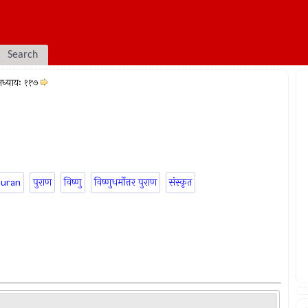
Search
ध्यायः ११७
puran
पुराण
विष्णु
विष्णुधर्मोत्तर पुराण
संस्कृत