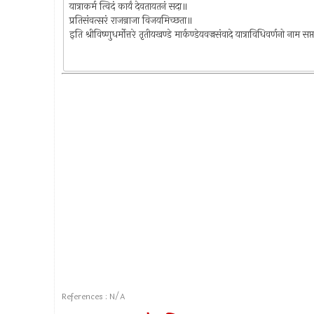
यात्राकर्म त्विदं कार्यं देवतायतनं सदा॥
प्रतिसंवत्सरं राजन्राजा विजयमिच्छता॥
इति श्रीविष्णुधर्मोत्तरे तृतीयखण्डे मार्कण्डेयवज्रसंवादे यात्राविधिवर्णनो न
References : N/A