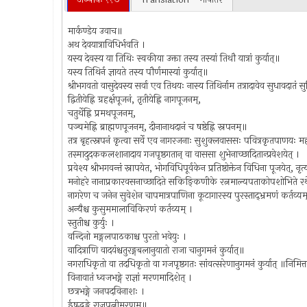
मार्कण्डेय उवाच॥
अथ देवयात्राविधिर्भवति ।
यस्य देवस्य या तिथिः स्वकीया उक्ता तस्य तस्यां तिथौ यात्रां कुर्यात्॥
यस्य तिथिर्न ज्ञायते तस्य पौर्णमास्यां कुर्यात्॥
श्रीभगवतो वासुदेवस्य सर्वा एव तिथयः नास्य तिथिर्नाम तत्रादावेव सुधावदातं सुच
द्वितीयेह्नि ग्रहर्क्षपूजनं, तृतीयेह्नि नागपूजनम्,
चतुर्थेह्नि प्रमथपूजनम्,
पञ्चमेह्नि ब्राह्मणपूजनम्, दीनानाथदानं च षष्ठेह्नि स्नपनम्॥
तत्र बृहत्स्नपनं कृत्वा सर्वे एव नागरजनाः सुशुक्लवाससः पवित्रकृतपाणयः महत
तस्मादुदककलशानादाय गजपृष्ठगतान् वा वाससा शुभेनाच्छादितान्प्रवेशयेत् ।
प्रवेश्य श्रीभगवन्तं स्नापयेत, भोगविधिपूर्वकेन प्रतिष्ठोक्तेन विधिना पूजयेत्, नृत्यवा
मनोहरे नानाप्रकारवसनाच्छादिते सकिङ्किणीके रत्नमाल्यपताकोपशोभिते रथे दृढीकृत्वा
नागरेण च जनेन सुवेशेन चापमात्रपाणिना कूटागारस्य पुरस्ताद्भ्रमणं कर्तव्य
अन्यैश्च कुसुममालाविकिरणं कर्तव्यम् ।
स्तुतीश्च कुर्युः ।
वन्दिनो मङ्गलपाठकाश्च पुरतो भवेयुः ।
वादित्राणि वादयंश्चतुरङ्गबलानुयातो राजा चानुगमनं कुर्यात्॥
नगराधिकृतो वा तदधिकृतो वा गजपृष्ठगतः सांवत्सरेणानुगमनं कुर्यात् ॥निमित्त
विनावातं ध्वजभङ्गे राज्ञां मरणमादिशेत् ।
छत्रभङ्गे जनपदविनाशः ।
ईषद्भङ्गे राजपत्नीमरणम्॥