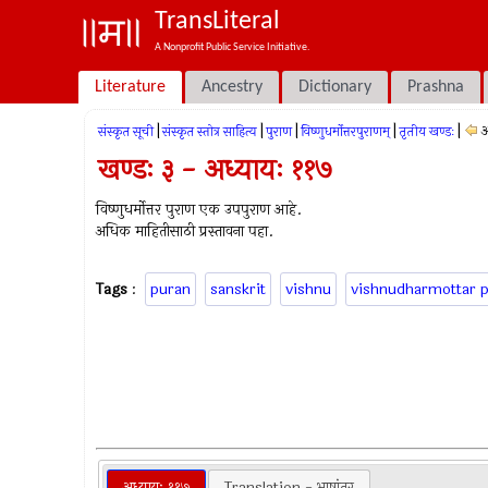
TransLiteral
A Nonprofit Public Service Initiative.
Literature
Ancestry
Dictionary
Prashna
|
|
|
|
|
अ
संस्कृत सूची
संस्कृत स्तोत्र साहित्य
पुराण
विष्णुधर्मोत्तरपुराणम्
तृतीय खण्डः
खण्डः ३ - अध्यायः ११७
विष्णुधर्मोत्तर पुराण एक उपपुराण आहे.
अधिक माहितीसाठी प्रस्तावना पहा.
Tags
:
puran
sanskrit
vishnu
vishnudharmottar 
अध्यायः ११७
Translation - भाषांतर