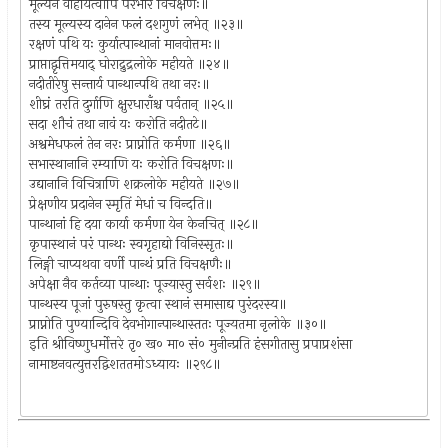
मूल्येन वाहयित्वापि परभारं विचक्षणः॥
तस्य मूल्यस्य दानेन फलं दशगुणं लभेत् ॥२३॥
रक्षणं पथि यः कुर्यात्पान्थानां मानवोत्तमः॥
प्राप्ताद्वृत्तिमयाद् घोराद्रुद्रलोके महीयते ॥२४॥
नदीतीरेषु सन्तार्य पान्थान्पथि तथा नरः॥
शीघ्रं तरति दुर्गाणि क्षुरधाराँश्च पर्वतान् ॥२५॥
सदा शौचं तथा नावं यः करोति नदीतटे॥
अश्वमेधफलं तेन नरः प्राप्नोति कर्मणा ॥२६॥
सभास्थानानि रम्याणि यः करोति विचक्षणः॥
उद्यानानि विचित्राणि शक्रलोके महीयते ॥२७॥
प्रेक्षणीय प्रदानेन स्मृतिं मेधां च विन्दति॥
पान्थानां हि दया कार्या कर्मणा येन केनचित् ॥२८॥
कृपास्थानं परं पान्थः स्वगृहाद्यो विनिस्सृतः॥
लिङ्गी चाप्यथवा वर्णी पान्थं प्रति विचक्षणैः॥
अपेक्षा नैव कर्तव्या पान्थाः पूज्यास्तु सर्वशः ॥२९॥
पान्थस्य पूजां पुरुषस्तु कृत्वा स्थानं समासाद्य पुरंदरस्य॥
प्राप्नोति पुण्यान्दिवि देवभोगान्पान्थास्ततः पूज्यतमा नृलोके ॥३०॥
इति श्रीविष्णुधर्मोत्तरे तृ० ख० मा० सं० मुनीन्प्रति हंसगीतासु प्रपाप्रशंसा
नामाष्टनवत्युत्तरद्विशततमोऽध्यायः ॥२९८॥