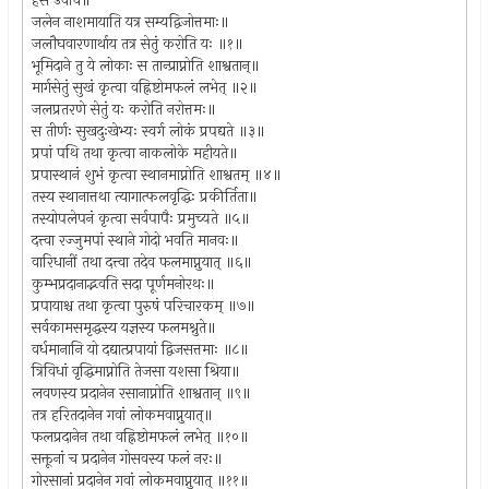
हंस उवाच॥
जलेन नाशमायाति यत्र सम्यद्विजोत्तमाः॥
जलौघवारणार्थाय तत्र सेतुं करोति यः ॥१॥
भूमिदाने तु ये लोकाः स तान्प्राप्नोति शाश्वतान्॥
मार्गसेतुं सुखं कृत्वा वह्निष्टोमफलं लभेत् ॥२॥
जलप्रतरणे सेतुं यः करोति नरोत्तमः॥
स तीर्णः सुखदुःखेभ्यः स्वर्ग लोकं प्रपद्यते ॥३॥
प्रपां पथि तथा कृत्वा नाकलोके महीयते॥
प्रपास्थानं शुभं कृत्वा स्थानमाप्नोति शाश्वतम् ॥४॥
तस्य स्थानात्तथा त्यागात्फलवृद्धिः प्रकीर्तिता॥
तस्योपलेपनं कृत्वा सर्वपापैः प्रमुच्यते ॥५॥
दत्त्वा रज्जुमपां स्थाने गोदो भवति मानवः॥
वारिधानीं तथा दत्त्वा तदेव फलमाप्नुयात् ॥६॥
कुम्भप्रदानाद्भवति सदा पूर्णमनोरथः॥
प्रपायाश्च तथा कृत्वा पुरुषं परिचारकम् ॥७॥
सर्वकामसमृद्धस्य यज्ञस्य फलमश्नुते॥
वर्धमानानि यो दद्यात्प्रपायां द्विजसत्तमाः ॥८॥
त्रिविधां वृद्धिमाप्नोति तेजसा यशसा श्रिया॥
लवणस्य प्रदानेन रसानाप्नोति शाश्वतान् ॥९॥
तत्र हरितदानेन गवां लोकमवाप्नुयात्॥
फलप्रदानेन तथा वह्निष्टोमफलं लभेत् ॥१०॥
सक्तूनां च प्रदानेन गोसवस्य फलं नरः॥
गोरसानां प्रदानेन गवां लोकमवाप्नुयात् ॥११॥