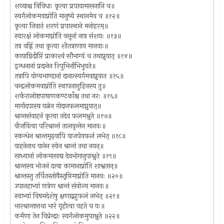
शय्याश्च विविधाः कृत्वा प्रपायामासनानि च॥
स्वर्गलोकमवाप्नोति मानुष्ये स्थानमेव च ॥१२॥
कृत्वा निवातं शरणं प्रपास्थाने मनोहरम्॥
स्वारक्षं लोकमाप्नोति वसूनां नात्र संशयः ॥१३॥
तत्र वह्निं तथा कृत्वा शीतत्राणाय मानवाः॥
कायाग्निदीप्तिं प्राकाश्यं सौभाग्यं च तथाप्नुयात् ॥१४॥
इन्धनानां प्रदानेन रिपुभिर्नाभिभूयते॥
तत्रापि योग्यभाण्डानां दानात्स्वर्गमवाप्नुयात ॥१५॥
चन्द्रलोकमवाप्नोति स्थापनात्तुहिनस्य तु॥
शर्करालोष्टपाषाणकण्टकाँश्च तथा नरः ॥१६॥
मार्गादपास्य यत्नेन गोदानफलमाप्नुयात्॥
श्रान्तसंवाहनं कृत्वा तदेव फलमश्नुते ॥१७॥
वीजयित्वा परिश्रान्तं तालवृन्तेन मानवः॥
स्कन्धेन श्रान्तमृढ्वापि वाजपेयफलं लभेत् ॥१८॥
वाहनेनाथ यानेन स्वेन श्रान्तं तथा नयन्॥
साध्यानां लोकमासाद्य देवभोगानुपाश्नुते ॥१९॥
श्रान्तस्य भोजनं दत्त्वा कामानाप्नोति शाश्वतान्॥
श्रान्तस्तु तर्पितस्तोयैस्तृप्तिमाप्नोति मानवः ॥२०॥
उपानहाभ्यां छत्रेण श्रान्तं संयोज्य मानवः॥
स्वाभ्यां विषमदेशेषु क्षणाद्बहुफलं लभेत् ॥२१॥
भारश्रान्तात्तथा भारं गृहीत्वा वहते च यः॥
कर्मणा तेन विप्रेन्द्राः स्वर्गलोकमुपाश्नुते ॥२२॥