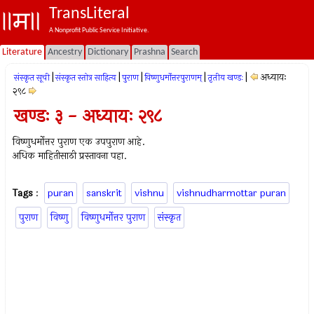
TransLiteral
A Nonprofit Public Service Initiative.
Literature
Ancestry
Dictionary
Prashna
Search
|
|
|
|
|
अध्यायः
संस्कृत सूची
संस्कृत स्तोत्र साहित्य
पुराण
विष्णुधर्मोत्तरपुराणम्
तृतीय खण्डः
२९८
खण्डः ३ - अध्यायः २९८
विष्णुधर्मोत्तर पुराण एक उपपुराण आहे.
अधिक माहितीसाठी प्रस्तावना पहा.
Tags
:
puran
sanskrit
vishnu
vishnudharmottar puran
पुराण
विष्णु
विष्णुधर्मोत्तर पुराण
संस्कृत