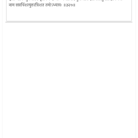
नाम सप्तविंशत्युत्तरत्रिशत तमोऽध्यायः ॥३२७॥