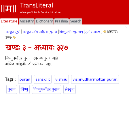
TransLiteral
A Nonprofit Public Service Initiative.
Literature
Ancestry
Dictionary
Prashna
Search
|
|
|
|
|
अध्यायः
संस्कृत सूची
संस्कृत स्तोत्र साहित्य
पुराण
विष्णुधर्मोत्तरपुराणम्
तृतीय खण्डः
३२७
खण्डः ३ - अध्यायः ३२७
विष्णुधर्मोत्तर पुराण एक उपपुराण आहे.
अधिक माहितीसाठी प्रस्तावना पहा.
Tags
:
puran
sanskrit
vishnu
vishnudharmottar puran
पुराण
विष्णु
विष्णुधर्मोत्तर पुराण
संस्कृत