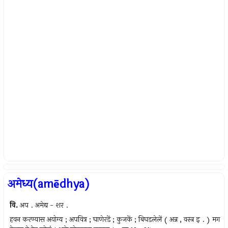
अमेध्य(amēdhya)
वि.
अप . अमेद्य - शर .
हवन करण्यास अयोग्य ; अपवित्र ; घाणेरडें ; कुजकें ; बिघडलेलें ( अन्न , वस्त्र इ . ) मग