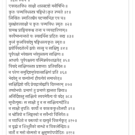
॥हंस उवाच ॥
एकादशविधः साक्षी शास्त्रदृष्टो मनीषिभिः॥
कृतः पञ्चविधस्तत्र षड्विधोऽकृत उच्यते ॥१॥
लिखितः स्मारितश्चैव यदृच्छाभिज्ञ एव च॥
गूढश्चोत्तरसाक्षी च कृतः पञ्चविधः स्मृतः ॥२॥
ग्रामश्च प्राड्विवाकश्च राजा च व्यवहारिणाम्॥
कार्येष्वभ्यन्तरो यः स्यादर्थिना प्रहितः सदा ॥३॥
कुलं कुलविवादेषु षड्विधस्त्वकृतः स्मृतः॥
द्वयोर्विवदतोरर्थे द्वयोः सत्सु च साक्षिषु ॥४॥
पूर्वपक्षो भवेद्यस्य भवेयुस्तस्य साक्षिणः॥
आधार्यः पूर्वपक्षस्य यस्मिन्नर्थवशाद्भवेत् ॥५॥
विवादे साक्षिणस्तत्र प्रष्टव्याः प्रतिवादिनः॥
न परेण समुद्दिष्टमुपेयात्साक्षिणं प्रति ॥६॥
भेदयेत्तु न वान्योन्यं हीयत्येवं समाचरेत्॥
साक्षिद्विष्टो यदि प्रेयाद्गच्छेद्वापि दिगन्तरम् ॥७॥
तच्चोभयोः प्रमाणं तु प्रमाणे ह्यन्तरा क्रिया॥
अनिर्दिष्टस्तु साक्षित्वे स्वयमेवैत्य यो वदेत् ॥८॥
सूचीत्युक्तः स साक्षी तु न स साक्षित्वमर्हति॥
न साक्षी नृपतिः कार्यो न कारुककुशीलवौ ॥९॥
न श्रोत्रियो न लिङ्गस्थो न सर्वेभ्यो विनिर्गतः॥
न व्याधितो न वक्तव्यो न दस्युर्न विकर्मकृत् ॥१०॥
न वृद्धो न शिशुर्नैको नान्धो न विकलेन्द्रियः॥
नार्तो न मत्तो नोन्मत्तो न क्षुत्तृष्णोपपीडितः ॥११॥