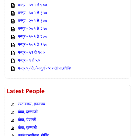
मन्त्र - ३५१ ते ४००
मन्त्र - ३०१ ते ३५०
मन्त्र - २५१ ते ३००
मन्त्र - २०१ ते २५०
मन्त्र - १५१ ते २००
मन्त्र - १०१ ते १५०
मन्त्र - ५१ ते १००
मन्त्र - १ ते ५०
मन्त्र प्रतिलोम दुर्गासप्तशती पाठविधिः
Latest People
खटावकर, कृष्णराव
कंक, कृष्णाजी
कंक, येसाजी
कंक, कृष्णजी
काळे बसणीकर, गोविंद