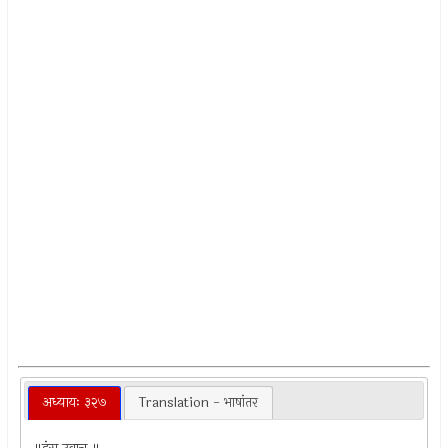
अध्यायः ३२७
Translation - भाषांतर