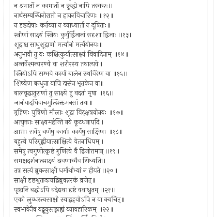
न श्रमार्तो न कामार्तो न क्रुद्धो नापि तस्करः॥
नार्थसम्बन्धिनोराप्तो न हायनविचारिणः ॥१२॥
न दृष्टदोषाः कर्तव्या न व्याध्यार्ता न दूषिताः॥
स्त्रीणां साक्ष्यं स्त्रियः कुर्युर्द्विजानां सदृशा द्विजाः ॥१३॥
शूद्राश्च साधुशूद्राणां मर्त्यानां मर्त्ययोनयः॥
अनुभावी तु यः कश्चित्कुर्यात्साक्ष्यं विवादिनाम् ॥१४॥
अन्तर्वेश्मन्यरण्ये वा शरीरस्य तथात्यये॥
स्त्रियोऽपि सम्भवे कार्या बालेन स्थविरेण वा ॥१५॥
शिष्येण बन्धुना वापि दासेन भृतकेन वा॥
बालवृद्धातुराणां तु साक्ष्ये तु वदतां मृषा ॥१६॥
जानीयादधिवाचमुत्सिक्तमनसां तथा॥
गृहिणः पुत्रिणो मौलाः शूद्रा विट्क्षत्रयोनयः ॥१७॥
अत्युक्ताः साक्ष्यमर्हन्ति नये कूटधनापदि॥
आप्ताः सर्वेषु वर्णेषु कार्याः कार्येषु साक्षिणः ॥१८॥
बहुत्वे परिगृह्णीयात्साक्षित्वे वेतनाधिपम्॥
समेषु त्वगुणोत्कृष्टं गुणित्वे वै द्विजोत्तमान् ॥१९॥
समक्षदर्शनात्साक्ष्यं श्रवणाच्चैव सिध्यति॥
तत्र सत्यं ब्रुवन्साक्षी धर्मार्थाभ्यां न हीयते ॥२०॥
साक्षी दृष्टश्रुतादन्यद्विब्रुवन्नरकं व्रजेत्॥
पृष्टानि बद्धोऽपि वदेद्यथा दृष्टं यथाश्रुतम् ॥२१॥
एको लुब्धस्त्वसाक्षी स्याद्बहवोऽपि न वा क्वचित्॥
स्वभावेनैव यद्ब्रूयुस्तद्ग्राह्यं व्यावहारिकम् ॥२२॥