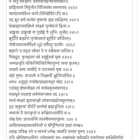
न जातु साक्षिणः प्राप्तानर्थिप्रत्यर्थिसन्निधौ॥
प्राड्विवाको नियुंजीत विधिनानेन सान्त्वयन् ॥२३॥
यत्तयोरनयोर्वेत्थ कार्येऽस्मिंश्चेष्टितेऽपि वा॥
तद् ब्रूत सर्वं सत्येन युष्माकं ह्यत्र साक्षितम् ॥२४॥
देवब्राह्मणसान्निध्ये साक्ष्यं पृच्छेत्ततो द्विजाः॥
उदङ्मुखः प्राङ्मुखो वा पूर्वाह्णे वै शुचिः शुचीन् ॥२५॥
ब्रूहीति ब्राह्मणं पृच्छेत्सत्यं ब्रूहीति पार्थिवम्॥
गोबीजकाञ्चनैर्वैश्यं शूद्रं सर्वैस्तु पातकैः ॥२६॥
ब्रह्मणे च स्मृता लोका ये च स्त्रीबाल घातिनः॥
मित्रद्रुहः कृतघ्नस्य तत्ते स्युर्ब्रुवतां मृषा ॥२७॥
जन्मप्रभृति यत्किञ्चित्किञ्चित्पुण्यं त्वया कृतम्॥
तत्सर्वं तस्य जानीहि यं पराजयसे मृषा ॥२८॥
नग्नो मुण्डः कपाली च भिक्षार्थी क्षुत्पिपासितः॥
अन्धः शत्रुगृहं गच्छेद्यत्साक्ष्यमनृतं वदेत् ॥२९॥
एतांस्तु दोषान्वीक्ष्य त्वं सर्वाननृतभाषणात्॥
यथाश्रुतं यथादृष्टं सर्वमेवाञ्जसा वद ॥३०॥
सत्यं साक्ष्यं ब्रुवन्साक्षी लोकान्प्राप्नोत्यनुत्तमान्॥
इह वानुत्तमां कीर्तिं वाग्येषां ब्रह्मपूजिता ॥३१॥
मन्यन्ते वै पापकृतो न कश्चित्पश्यतीति नः॥
तांश्च देवाः प्रपश्यन्ति स्वस्यैवान्तरपूरुषः ॥३२ ॥
आदित्यचन्द्रावनलानिलौ च द्यौर्भूमिरापो हृदयं यमश्च॥
अहश्च रात्रिश्च उभे च सन्ध्ये धर्मश्च जानाति नरस्य वृत्तम् ॥३३॥
इति श्रीविष्णुधर्मोत्तरे तृतीयखण्डे मा० वज्रसंवादे मुनीन्प्रति हंसगीतासु साक्षिनिर्णयो