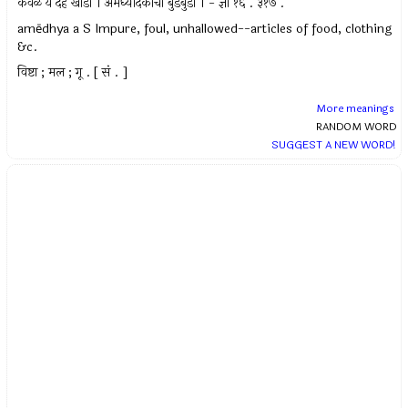
केवळ ये देह खोडां । अमेध्योदकाचा बुडबुडा । - ज्ञा १६ . ३१७ .
amēdhya a S Impure, foul, unhallowed--articles of food, clothing
&c.
विष्टा ; मल ; गू . [ सं . ]
More meanings
RANDOM WORD
SUGGEST A NEW WORD!