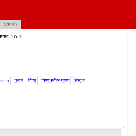
Search
ध्यायः ०७४
puran
पुराण
विष्णु
विष्णुधर्मोत्तर पुराण
संस्कृत