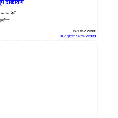
ूप दाखविणें
ाळवण्या देणें
ुलविणें.
RANDOM WORD
SUGGEST A NEW WORD!