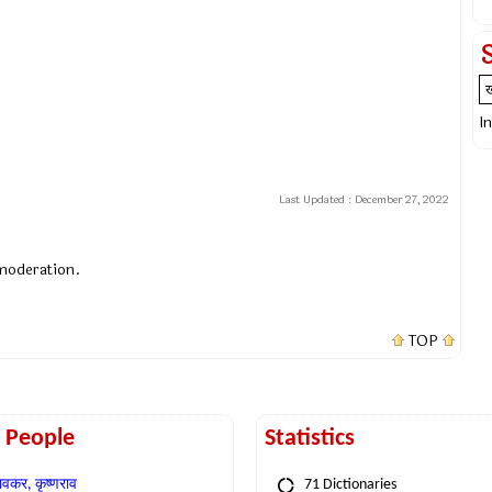
I
Last Updated :
December 27, 2022
 moderation.
TOP
t People
Statistics
वकर, कृष्णराव
71 Dictionaries