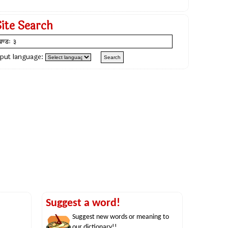
Site Search
nput language:
Suggest a word!
Suggest new words or meaning to
our dictionary!!