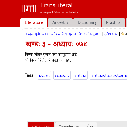
TransLiteral
A Nonprofit Public Service Initiative.
Literature
Ancestry
Dictionary
Prashna
|
|
|
|
|
अ
संस्कृत सूची
संस्कृत स्तोत्र साहित्य
पुराण
विष्णुधर्मोत्तरपुराणम्
तृतीय खण्डः
खण्डः ३ - अध्यायः ०७४
विष्णुधर्मोत्तर पुराण एक उपपुराण आहे.
अधिक माहितीसाठी प्रस्तावना पहा.
Tags
:
puran
sanskrit
vishnu
vishnudharmottar 
अध्यायः ०७४
Translation - भाषांतर