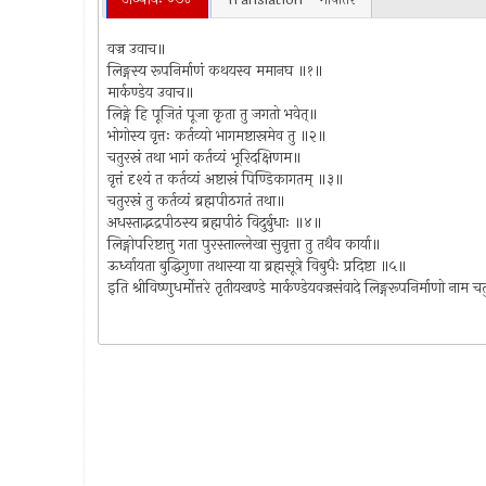
वज्र उवाच॥
लिङ्गस्य रूपनिर्माणं कथयस्व ममानघ ॥१॥
मार्कण्डेय उवाच॥
लिङ्गे हि पूजितं पूजा कृता तु जगतो भवेत्॥
भोगोस्य वृत्तः कर्तव्यो भागमष्टास्रमेव तु ॥२॥
चतुरस्रं तथा भागं कर्तव्यं भूरिदक्षिणम॥
वृत्तं दृश्यं त कर्तव्यं अष्टास्रं पिण्डिकागतम् ॥३॥
चतुरस्रं तु कर्तव्यं ब्रह्मपीठगतं तथा॥
अधस्ताद्भद्रपीठस्य ब्रह्मपीठं विदुर्बुधाः ॥४॥
लिङ्गोपरिष्टात्तु गता पुरस्ताल्लेखा सुवृत्ता तु तथैव कार्या॥
ऊर्ध्वायता बुद्धिगुणा तथास्या या ब्रह्मसूत्रे विबुधैः प्रदिष्टा ॥५॥
इति श्रीविष्णुधर्मोत्तरे तृतीयखण्डे मार्कण्डेयवज्रसंवादे लिङ्गरूपनिर्माणो न