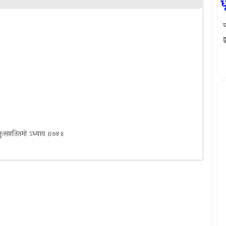
ध
च
झ
ाम चतुःसप्ततितमो ऽध्याय ॥७४॥