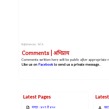
References : N/A
Comments | अभिप्राय
Comments written here will be public after appropriate
Like us on
Facebook
to send us a private message.
Latest Pages
Lates
मन्त्र - ४०१ ते ४५०
खटा