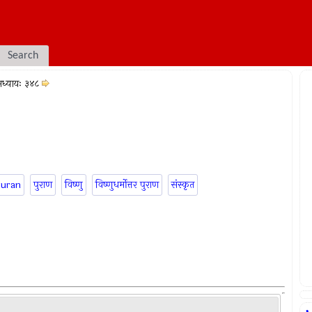
Search
ध्यायः ३४८
puran
पुराण
विष्णु
विष्णुधर्मोत्तर पुराण
संस्कृत