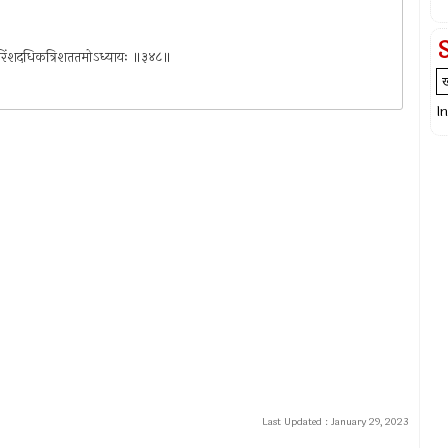
्टचत्वारिंशदधिकत्रिशततमोऽध्यायः ॥३४८॥
I
Last Updated :
January 29, 2023