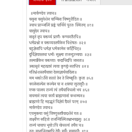
॥मार्कण्डेय उवाच॥
वसुना वसुवेशेन वाग्मिना विष्णुरीडितः॥
उवाच प्राञ्जलिं प्रह्वं पार्थिवं पुरतः स्थितम् ॥१॥
वासुदेव उवाच॥
नानृतं नृप वक्तव्यं प्राणैः कण्ठगतैरपि॥
धर्मप्रश्नो न वक्तव्यस्तथैकेन विशेषतः ॥२॥
बहुज्ञेनापि धर्मज्ञ धर्मकामेन कर्हिचित्॥
दुर्विज्ञेयास्तथा धर्माः सूक्ष्मा राजन्दुरन्वयाः ॥३॥
तस्मान्नैकेन वक्तव्याः कदाचिदपि जानता॥
उक्तानृतं महत्प्राप्तं त्वया कृच्छ्रं नराधिप ॥४॥
गतिभ्रंशस्तथैवाप्ता देवयज्ञार्थवादिना॥
मम भक्तोऽसि सततं तेन ते निष्कृतिः कृता ॥५॥
कालेनाल्पेन कल्पेन या न शक्या सुरासुरैः॥
गच्छ पालय राज्यं त्वं तथैवाविचलो भव ॥६॥
नावमानं त्वया कार्यं ब्राह्मणानां कथञ्चन॥
ब्राह्मणो हि महद्भूतं विज्ञेयं दैवतं परम् ॥७॥
मार्कण्डेय उवाच॥
एवमुक्त्वा वसुं विष्णुस्तत्रैवादर्शनं गतः॥
तार्क्ष्येण सहितो राजन्विस्मितश्चाभवद्वसुः ॥८॥
राज्यं चावाप भूयोऽपि खेचरत्वं तथैव च॥
ततः सभाजितश्चापि देवैः सर्वैः समागतैः ॥९॥