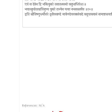
एवं स देवेन हि भक्तियुक्तो रसातलस्थो वसुधाधिपेशः॥
भयात्सुघोरात्प्रविमुच्य युक्तो राज्येन गत्वा नभसस्तथैव ॥१०॥
इति श्रीविष्णुधर्मोत्तरे तृतीयखण्डे मार्कण्डेयवज्रसंवादे वसूपाख्यानं नामाष
References : N/A