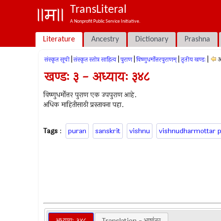
TransLiteral
A Nonprofit Public Service Initiative.
Literature
Ancestry
Dictionary
Prashna
|
|
|
|
|
अ
संस्कृत सूची
संस्कृत स्तोत्र साहित्य
पुराण
विष्णुधर्मोत्तरपुराणम्
तृतीय खण्डः
खण्डः ३ - अध्यायः ३४८
विष्णुधर्मोत्तर पुराण एक उपपुराण आहे.
अधिक माहितीसाठी प्रस्तावना पहा.
Tags
:
puran
sanskrit
vishnu
vishnudharmottar 
अध्यायः ३४८
Translation - भाषांतर