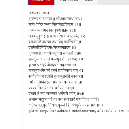
मार्कण्डेय उवाच॥
शुक्लपक्षे दशम्यां तु सोपवासस्तथा नरः॥
मार्गशीर्षादथारभ्य नित्यमेतदरिन्दम ॥१॥
गन्धमाल्यनमस्कारधूपदीपान्नसंपदा॥
घृतेन जुहुयाद्वह्निं ब्राह्मणाँश्चात्र च पूजयेत् ॥२।
व्रतावसाने दद्याच्च तथा धेनुं पयस्विनीम्॥
व्रतमेतद्विनिर्दिष्टमश्वमेधफलप्रदम् ॥३॥
कृष्णपक्षे तथाप्येतत्कृत्वा संवत्सरं व्रतम्॥
राजसूयमवाप्नोति फलमुद्धरति स्वकम् ॥४॥
कृत्वा पक्षद्वयेप्येतद्व्रतं मनुजसत्तम॥
राजसूयाश्वमेधानां फलं प्राप्नोत्यसंशयम्।५।
स्वर्गलोकमवाप्नोति कुलमुद्धरति स्वकम्॥
धर्मे मतिर्भवेत्तस्य धर्ममाप्नोत्यसंशयम्।६॥
यत्रयत्राभिजायेत तत्र धर्मपरो भवेत्॥
प्रधानं तं तया राजन्यत्र धर्मपरो भवेत् ॥७॥
आरोग्यमायुष्यकरं यशस्यं स्थानप्रदं पापविनाशकारि॥
कर्तव्यमेतत्पुरुषैर्यथावत्पूज्यो हि विष्णुर्भगवान्सधर्मः ॥८॥
इति श्रीविष्णुधर्मोत्तरे तृतीयखण्डे मार्कण्डेयवज्रसंवादे धर्मव्रतवर्णनो नामाष्