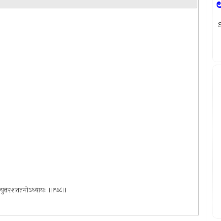
टसप्तत्युत्तरशततमोऽध्यायः ॥१७८॥