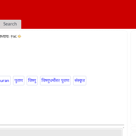
Search
ध्यायः १७८
puran
पुराण
विष्णु
विष्णुधर्मोत्तर पुराण
संस्कृत