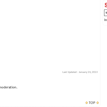
I
Last Updated :
January 26, 2023
 moderation.
TOP