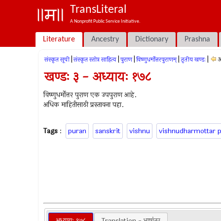
TransLiteral
A Nonprofit Public Service Initiative.
Literature
Ancestry
Dictionary
Prashna
|
|
|
|
|
अ
संस्कृत सूची
संस्कृत स्तोत्र साहित्य
पुराण
विष्णुधर्मोत्तरपुराणम्
तृतीय खण्डः
खण्डः ३ - अध्यायः १७८
विष्णुधर्मोत्तर पुराण एक उपपुराण आहे.
अधिक माहितीसाठी प्रस्तावना पहा.
Tags
:
puran
sanskrit
vishnu
vishnudharmottar 
अध्यायः १७८
Translation - भाषांतर