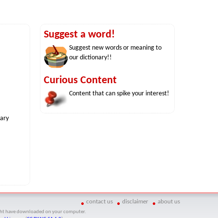
Suggest a word!
Suggest new words or meaning to
our dictionary!!
Curious Content
Content that can spike your interest!
nary
contact us
disclaimer
about us
might have downloaded on your computer.