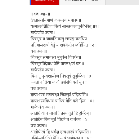
॥वज्र उवाच॥
देवतारूपनिर्माणं कथयस्व ममानघ॥
यस्मात्सन्निहिता नित्यं शास्त्रवत्साकृतिर्भवेत् ॥१॥
मार्कण्डेय उवाच॥
चित्रसूत्रं न जानाति यस्तु सम्यङ् नराधिप॥
प्रतिमालक्षणं वेत्तुं न शक्यन्तेन कर्हिचित् ॥२॥
वज्र उवाच॥
चित्रसूत्रं समाचक्ष्व भृगुवंश विवर्धन॥
चित्रसूत्रविदेवाथ वेत्ति वाग्लक्षणं यतः॥
मार्कण्डेय उवाच॥
विना तु नृत्यशास्त्रेण चित्रसूत्रं सुदुर्विदम् ॥३॥
जगतो न क्रिया कार्या द्वयोरपि यतो नृप॥
वज्र उवाच॥
नृत्यशास्त्रं समाचक्ष्व चित्रसूत्रं वदिष्यसि॥
नृत्यशास्त्रविधानं च चित्रं वेत्ति यतो द्विज ॥४॥
मार्कण्डेय उवाच॥
आतोद्यं यो न जानाति तस्य वृत्तं हि दुर्विदम्॥
आतोद्येन विना नृत्तं विद्यते न कथंचन ॥५॥
वज्र उवाच॥
आतोद्यं त्वं हि धर्मज्ञ नृत्यशास्त्रं वदिष्यसि॥
तस्मिन्सुविदिते वेत्ति नृत्यं भार्गवसत्तम ॥६॥