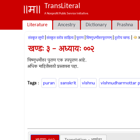
TransLiteral
A Nonprofit Public Service Initiative.
Literature
Ancestry
Dictionary
Prashna
|
|
|
|
|
अ
संस्कृत सूची
संस्कृत स्तोत्र साहित्य
पुराण
विष्णुधर्मोत्तरपुराणम्
तृतीय खण्डः
खण्डः ३ - अध्यायः ००२
विष्णुधर्मोत्तर पुराण एक उपपुराण आहे.
अधिक माहितीसाठी प्रस्तावना पहा.
Tags
:
puran
sanskrit
vishnu
vishnudharmottar 
अध्यायः ००२
Translation - भाषांतर