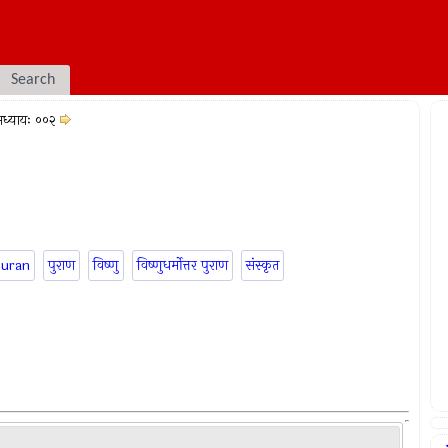
Search
ध्यायः ००२
puran
पुराण
विष्णु
विष्णुधर्मोत्तर पुराण
संस्कृत