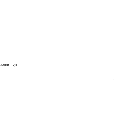
ीयोऽध्यायः ॥२॥