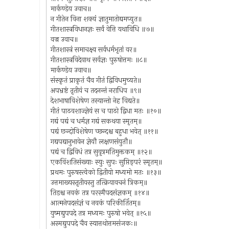
मार्कण्डेय उवाच॥
न गीतेन विना शक्यं ज्ञातुमातोद्यमप्युत॥
गीतशास्त्रविधानज्ञः सर्वं वेत्ति यथाविधि ॥७॥
वज्र उवाच॥
गीतशास्त्रं समाचक्ष्व सर्वधर्मभृतां वर॥
गीतशास्त्रविदेवाथ सर्वज्ञः पुरुषोत्तमः ॥८॥
मार्कण्डेय उवाच॥
संस्कृतं प्राकृतं चैव गीतं द्विविधमुच्यते॥
अपभ्रष्टं तृतीयं च तदनन्तं नराधिप ॥९॥
देशभाषाविशेषेण तस्यान्तो नेह विद्यते॥
गीतं पाठवशाज्ज्ञेयं स च पाठो द्विधा मतः ॥१०॥
गद्यं पद्यं च धर्मज्ञ गद्यं सकथया स्मृतम्॥
पद्यं छन्दोविशेषेण च्छन्दश्च बहुधा भवेत् ॥११॥
गद्यपद्यानुभावेन ज्ञेयौ लक्षणसंयुतौ॥
पद्यं च द्विविधं तत्र सुवृत्रमतिमुक्तकम् ॥१२॥
एकविंशतिसंख्याः स्युः सुपः सुप्तिङ्परं स्मृतम्॥
प्रथमः पुरुषस्त्वेको द्वितीयो मध्यमो मतः ॥१३॥
उत्तमाख्यस्तृतीयस्तु तत्क्रियावचनं त्रिकम्॥
तिङश्च नवकं तत्र परस्मैपदसंज्ञकम् ॥१४॥
आत्मनेपदसंज्ञं च नवकं परिकीर्तितम्॥
युष्मद्युपपदे तत्र मध्यमः पुरुषो भवेत् ॥१५॥
अस्मद्युपपदे चैव स्यात्तथोत्तमसंजकः॥