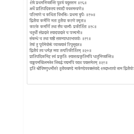
शेषे प्रथममिच्छन्ति पुरुषं यदुसत्तम ॥१६॥
अर्थे प्रातिपदिकस्य स्वादौ वचनमन्त्रणे॥
परिमाणे च कथिता विभक्तिः प्रथमा बुधैः ॥१७॥
द्वितीया कर्मणि मता तृतीया करणे स्मृता॥
कारके कमर्णि तथा सैव चान्यैः प्रकीर्तिता ॥१८॥
चतुर्थी संप्रदाने स्यादपादाने च पञ्चमी॥
संबन्धे च तथा षष्ठी सप्तम्याधारभावयोः ॥१९॥
तेषां तु पूर्वमेवोक्तं व्याख्यानं रिपुसूदन॥
द्वितीयं तव धर्मज्ञ मया तत्परिकीर्तितम् ॥२०॥
प्रातिपदिकमिह स्वं प्रकृतिः स्यात्तत्प्रकृतिमपि धातुमिच्छन्ति॥
वाङ्मयमखिलमनेन निबद्धं गद्यमपि यदथ पद्यसमेतम् ॥२१॥
इति श्रीविष्णुधर्मोत्तरे तृतीयखण्डे मार्कण्डेयवज्रसंवादे शब्दाध्यायो नाम द्वित