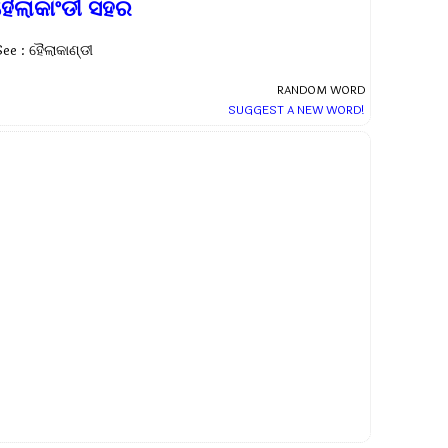
ହୈଲାକାଂଡୀ ସହର
See : ହୈଲାକାଣ୍ଡୀ
RANDOM WORD
SUGGEST A NEW WORD!