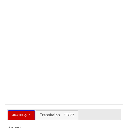
अध्यायः २७४
Translation - भाषांतर