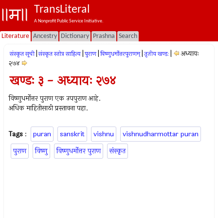
TransLiteral
A Nonprofit Public Service Initiative.
Literature
Ancestry
Dictionary
Prashna
Search
|
|
|
|
|
अध्यायः
संस्कृत सूची
संस्कृत स्तोत्र साहित्य
पुराण
विष्णुधर्मोत्तरपुराणम्
तृतीय खण्डः
२७४
खण्डः ३ - अध्यायः २७४
विष्णुधर्मोत्तर पुराण एक उपपुराण आहे.
अधिक माहितीसाठी प्रस्तावना पहा.
Tags
:
puran
sanskrit
vishnu
vishnudharmottar puran
पुराण
विष्णु
विष्णुधर्मोत्तर पुराण
संस्कृत