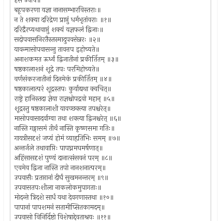
हंस उवाच॥
बहूपकरणा यज्ञा नानासम्भारविस्तराः॥
न ते शक्या दरिद्रेण प्राप्तुं धर्मभृतांवराः ॥१॥
दरिद्रैरप्यथावाप्तुं शक्यं यज्ञफलं द्विजाः॥
सदोपवासनिरतैस्तस्मादुपवसेन्नरः ॥२॥
यावन्मासोपवासन्तु तावत्तप इहोच्यते॥
अनाशकमत ऊर्ध्वं द्विजातीनां प्रकीर्तितम् ॥३॥
षष्ठकालाशनं शूद्रे तपः परमिहोच्यते॥
वर्णसंकरजातीनां दिनमेकं प्रकीर्तितम् ॥४॥
षष्ठकालात्परं शूद्रस्तपः कुर्याद्यथा क्वचित्॥
राष्ट्रे हानिस्तदा ज्ञेया राज्ञश्चोपद्रवो महान् ॥५॥
शूद्रस्तु षष्ठकालाशी यावच्छक्त्या तपश्चरेत्॥
मासोपवासादर्वाग्वा तथा शक्त्या द्विजश्चरेत् ॥६॥
नास्ति गङ्गासमं तीर्थं नास्ति कृष्णसमा गतिः॥
गायत्रीसदृशं जप्यं होमं व्याहृतिभिः समम् ॥७॥
अन्तर्जले तथावाप्तिः पापघ्नमघमर्षणात्॥
अहिंसासदृशं पुण्यं दानात्संसवनं परम् ॥८॥
एवमेव द्विजा नास्ति तपो नानशनात्परम्॥
उपवासैः प्रतप्तानां दीर्घं सुखमनन्तरम् ॥९॥
उपवासतपःशीला नाकलोकमुपागताः॥
मोदन्ते त्रिदशे सार्धं यथा देवगणास्तथा ॥१०॥
पापानां पापशमनं सतामीप्सितकामदम्॥
उपवासो विनिर्दिष्टो विशेषाद्देवताश्रयः ॥११॥