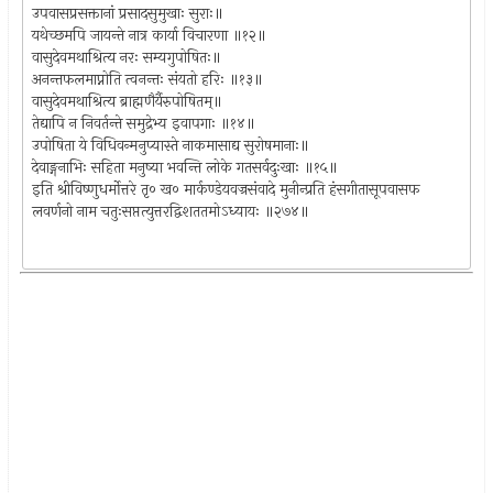
उपवासप्रसक्तानां प्रसादसुमुखाः सुराः॥
यथेच्छमपि जायन्ते नात्र कार्या विचारणा ॥१२॥
वासुदेवमथाश्रित्य नरः सम्यगुपोषितः॥
अनन्तफलमाप्नोति त्वनन्तः संयतो हरिः ॥१३॥
वासुदेवमथाश्रित्य ब्राह्मणैर्यैरुपोषितम्॥
तेद्यापि न निवर्तन्ते समुद्रेभ्य इवापगाः ॥१४॥
उपोषिता ये विधिवन्मनुप्यास्ते नाकमासाद्य सुरोषमानाः॥
देवाङ्गनाभिः सहिता मनुष्या भवन्ति लोके गतसर्वदुःखाः ॥१५॥
इति श्रीविष्णुधर्मोत्तरे तृ० ख० मार्कण्डेयवज्रसंवादे मुनीन्प्रति हंसगीतासूपवासफ
लवर्णनो नाम चतुःसप्तत्युत्तरद्विशततमोऽध्यायः ॥२७४॥