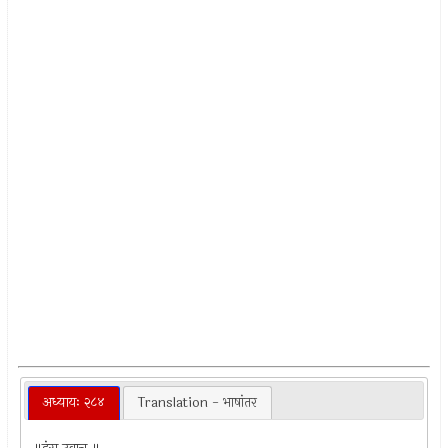
अध्यायः २८४
Translation - भाषांतर