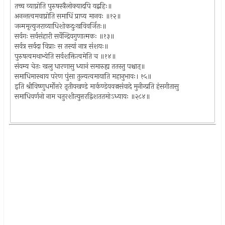
तच्च व्याप्नोति पुरुषस्त्रैलोक्यादपि यद्बहिः॥
अनन्तत्वमवाप्नोति समाधिं प्राप्य मानवः ॥१२॥
जन्ममृत्युजराव्याधिशोकदुःखविवर्जितः॥
सर्वगः सर्वसंहारी सर्वेन्द्रियगुणात्मकः ॥१३॥
सर्वत्र सर्वदा विप्राः स तस्यां नात्र संशयः॥
पुरुषत्वमथाभ्येति सर्वशक्तित्वमेति च ॥१४॥
संयम्य चेतः खलु धारणासु ध्यानं समारुह्य ततस्तु पश्चात्॥
समाधिमास्थाय परेण पुंसा तुल्यत्वमायाति महानुभावः। १५॥
इति श्रीविष्णुधर्मोत्तरे तृतीयखण्डे मार्कण्डेयवज्रसंवादे मुनीन्प्रति हंसगीतासु
समाधिवर्णनो नाम चतुरशीत्युत्तरद्विशततमोऽध्यायः ॥२८४॥