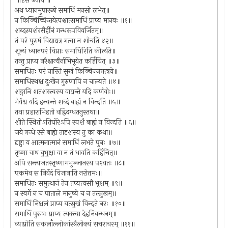
॥हंस उवाच ॥
अथ ध्यानमुपारूढो समाधिं मनसो लभेत्॥
न किञ्चिच्चिन्तयेत्पश्चात्समाधिं प्राप्य मानवः ॥१॥
शब्दस्पर्शरसैर्हीनं गन्धरूपविवर्जितम्॥
तं परं पुरुषं विद्याद्यत्र गत्वा न शोचति ४२॥
शून्यं ध्यानपरं विप्राः समाधिरिति कीर्त्यते॥
तन्तु प्राप्य नरैश्चान्यैर्नाभिभूयेत कर्हिचित् ॥३॥
समाधितः परं नास्ति सुखं किञ्चिज्जगत्त्रये॥
समाधिस्थश्च दुःखेन गुरुणापि न चाल्यते ॥४॥
शङ्गानि शतशस्त्वस्य वाद्यन्ते यदि कर्णयोः॥
भेर्यश्च यदि हन्यन्ते शब्दं बाह्यं न विन्दति ॥५॥
तथा प्रहाराभिहतो वह्निदग्धतनुस्तथा॥
शीते स्थितोऽतिघोरेऽपि स्पर्शं बाह्यं न विन्दति ॥६॥
जये गन्धे रसे बाह्ये तादृशस्य तु का कथा॥
दृष्ट्वा य आत्मनात्मानं समाधिं लभते पुनः ॥७॥
तृष्णा वाथ बुभुक्षा वा न तं धावति कर्हिचित्॥
अपि सन्त्यजतस्तृष्णामभुञ्जानस्य पश्यतः ॥८॥
एकमेव स निर्वेदं विजानाति नरोत्तमः॥
समाधितः समुत्थानं तेन तप्यत्यसौ भृशम् ॥९॥
न स्वर्गे न च पाताले मानुष्ये च न तत्सुखम्॥
समाधिं निश्चलं प्राप्य यत्सुखं विन्दते नरः ॥१०॥
समाधिं पुरुषः प्राप्य त्यक्त्वा देहनिबन्धनम्॥
व्याप्नोति सकलाँल्लोकांस्त्रैलोक्यं सचराचरम् ॥११॥