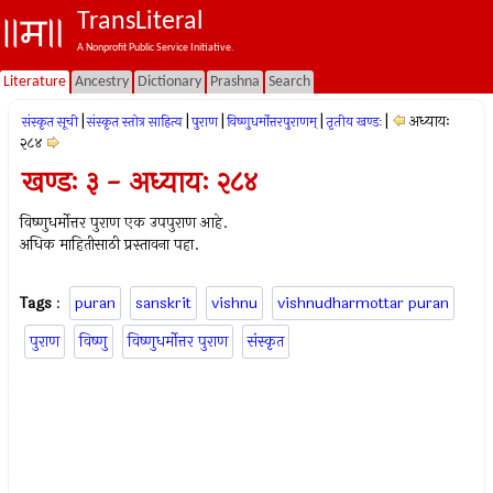
TransLiteral
A Nonprofit Public Service Initiative.
Literature
Ancestry
Dictionary
Prashna
Search
|
|
|
|
|
अध्यायः
संस्कृत सूची
संस्कृत स्तोत्र साहित्य
पुराण
विष्णुधर्मोत्तरपुराणम्
तृतीय खण्डः
२८४
खण्डः ३ - अध्यायः २८४
विष्णुधर्मोत्तर पुराण एक उपपुराण आहे.
अधिक माहितीसाठी प्रस्तावना पहा.
Tags
:
puran
sanskrit
vishnu
vishnudharmottar puran
पुराण
विष्णु
विष्णुधर्मोत्तर पुराण
संस्कृत