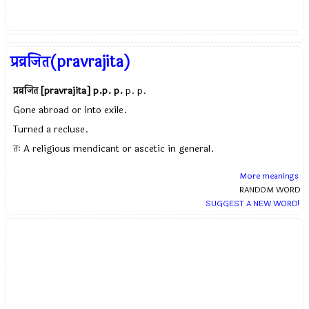
प्रव्रजित(pravrajita)
प्रव्रजित [pravrajita]
p.p. p.
p. p.
Gone abroad or into exile.
Turned a recluse.
तः A religious mendicant or ascetic in general.
More meanings
RANDOM WORD
SUGGEST A NEW WORD!