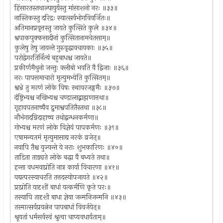
हिंसारतस्तथाल्पायुर्यस्तु मांसाशनो नरः ॥३३॥
नास्तिकस्तु दरिद्रः स्यात्सर्वभोगविवर्जितः॥
अतिमानप्रवृत्तस्तु जायते कुत्सिते कुले ॥३४॥
श्वपाकपुक्कसादीनां कुत्सितानामचेतसाम्॥
कुलेषु तेषु जायन्ते गुरुवृद्धावचायकाः ॥३५॥
परोद्वेगरतिर्नित्यं बहुबाधश्च जायते॥
प्रकीर्णमैथुनो जन्तुः क्लीबो भवति वै द्विजाः ॥३६॥
नरः पापसमाचारो मृत्युमभ्येति कुत्सितम्॥
श्वभ्रे तु मरणं लोके विषः स्थावरजङ्गमैः ॥३७॥
दंष्ट्रिभ्यश्च नखिभ्यश्च चण्डालाद्ब्राह्मणात्तथा॥
गृहावपतनाच्चैव द्रुमाश्वपतितैस्तथा ॥३८॥
नौभंगादग्निदाहाच्च तथोद्बन्धनकर्मणा॥
गोभ्यश्च मरणं लोके विज्ञेयं पापकर्मणः ॥३९॥
एषामन्यतमं मृत्युमासाद्य नरकं व्रजेत्॥
नवापि तैश्च युज्यन्ते ये नराः शुभकारिणः ॥४०॥
ताडिता ताड्यते लोके बद्धा वै बध्यते तथा॥
हन्ता वधमवाप्नोति नात्र कार्या विचारणा ॥४१॥
यद्यत्परस्याचरति तत्तदस्योपजायते ॥४२॥
प्राप्नोति यादृशीं बाधां यत्कर्मणि कृते परः॥
तस्यापि तादृशी बाधा ज्ञेया जन्मनिजन्मनि ॥४३॥
तस्मात्सर्वप्रयत्नेन पापबाधां विवर्जयेत्॥
श्रूयतां धर्मसर्वस्वं श्रुत्वा चाप्यवधार्यताम्॥