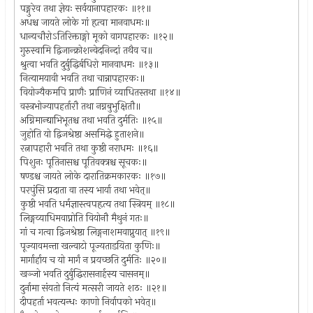
पङ्गुरेव तथा ज्ञेयः सर्वयानापहारकः ॥११॥
अधश्च जायते लोके गां हृत्वा मानवाधमः॥
धान्यचौरोऽतिरिक्ताङ्गो मूको वागपहारकः ॥१२॥
गुरुस्वामि द्विजान्क्रोशन्वेदनिन्दां तथैव च॥
श्रुत्वा भवति दुर्बुद्धिर्बधिरो मानवाधमः ॥१३॥
नित्यामयावी भवति तथा चान्नापहारकः॥
वियोज्यैकमपि प्राणैः प्राणिनं व्याधितस्तथा ॥१४॥
वस्त्रभोज्यापहर्तारौ तथा नग्नबुभुक्षितौ॥
अग्निमान्द्याभिभूतश्च तथा भवति दुर्मतिः ॥१५॥
जुहोति यो द्विजश्रेष्ठा असमिद्धे हुताशने॥
रत्नापहारी भवति तथा कुष्ठी नराधमः ॥१६॥
पिशुनः पूतिनासश्च पूतिवक्त्रश्च सूचकः॥
षण्डश्च जायते लोके दारातिक्रमकारकः ॥१७॥
परपुंसि प्रदाता वा तस्य भार्या तथा भवेत्॥
कुष्ठी भवति धर्मज्ञास्त्वपहृत्य तथा स्त्रियम् ॥१८॥
लिङ्गव्याधिमवाप्नोति वियोनौ मैथुनं गतः॥
गां च गत्वा द्विजश्रेष्ठा लिङ्गनाशमवाप्नुयात् ॥१९॥
पूज्यावमन्ता खल्वाटो पूज्यताडयिता कुणिः॥
मार्गार्हाय च यो मार्गं न प्रयच्छति दुर्मतिः ॥२०॥
खञ्जो भवति दुर्बुद्धिरासनार्हस्य चासनम्॥
दुर्नामा संयतो नित्यं मत्सरी जायते शठः ॥२१॥
दीपहर्ता भवत्यन्धः काणो निर्वापको भवेत्॥