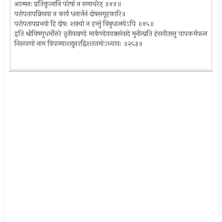
आत्मनः प्रतिकूलानि परेषां न समाचरेत् ॥४४॥
परोपतापक्रियया न कार्यं धनार्जनं दोषसमूहकारि॥
परोपतापप्रभवो हि दोषः शक्यो न हन्तुं विबुधालयेऽपि ॥४५॥
इति श्रीविष्णुधर्मोत्तरे तृतीयखण्डे मार्कण्डेयवज्रसंवादे मुनीन्प्रति हंसगीतासु पापकर्मफल
निरूपणो नाम त्रिपञ्चाशदुत्तरद्विशततमोऽध्यायः ॥२५३॥