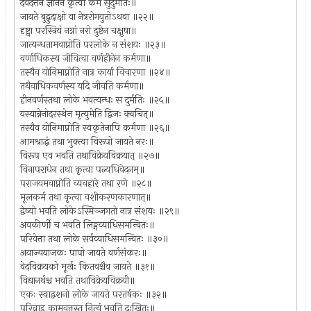
दैवदत्तेन ज्ञानेन कृत्वा कर्म सुदुर्मतिः॥
जायते बुद्बुदाक्षो वा नेत्ररोगयुतोऽथवा ॥२२॥
दृष्ट्वा परस्त्रियं नग्नां नरो दुष्टेन चक्षुषा॥
जात्यन्धतामवाप्नोति परलोके न संशयः ॥२३॥
वर्णाधिकस्य जीवित्वा वर्णहीनेन कर्मणा॥
तस्यैव योनिमाप्नोति नात्र कार्या विचारणा ॥२४॥
तथैवाधिकवर्णस्य यदि जीवति कर्मणा॥
हीनवर्णस्तथा लोके भवत्यन्धः स दुर्मतिः ॥२५॥
यस्यान्नेनोदरस्थेन मृत्युमेति द्विजः क्वचित्॥
तस्यैव योनिमाप्नोति स्वकृतेनापि कर्मणा ॥२६॥
आमश्राद्धं तथा भुक्त्वा विरूपो जायते नरः॥
विरूप एव भवति तथाविक्रेयविक्रयात् ॥२७॥
विनापराधेन तथा कृत्वा पत्न्यधिवेदनम्॥
पराजयमवाप्नोति व्यवहारे तथा रणे ॥२८॥
मूलकर्म तथा कृत्वा वशीकरणकारणात्॥
द्वेष्यो भवति लोकेऽस्मिञ्जगतो नात्र संशयः ॥२९॥
अवकीर्णी च भवति लिङ्गव्याधिसमन्वितः॥
परिवेत्ता तथा लोके सर्वव्याधिसमन्वितः ॥३०॥
अयाज्ययाजकः पापो जायते वर्णसंकरः॥
वेदविक्रयको मूर्खः कितवश्चैव जायते ॥३१॥
विद्यानर्थश्च भवति तथाविक्रेयविक्रयी॥
एकः स्वाद्वशनो लोके जायते परतर्षकः ॥३२॥
परिव्राड् कामवृत्तस्तु नित्यं भवति दुःखितः॥