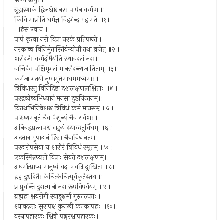
ऋषय ऊचुः॥
ब्रूह्यस्माकं द्विजश्रेष्ठ नरः पापेन कर्मणा॥
किंकिमाप्नोति धर्मज्ञ विहगेन्द्र महामते ॥१॥
॥हंस उवाच ॥
पापं कृत्वा नरो विप्रा नरकं प्रतिपद्यते॥
नरकाच्च विनिर्मुक्तस्तिर्यग्योनौ तथा व्रजेत् ॥२॥
शरीरजैः कर्मदोषैर्याति स्थावरतां नरः॥
वाचिकैः पक्षिमृगतां मानसैरन्त्यजातिताम् ॥३॥
कर्मजा गतयो नॄणामुत्तमाधममध्यमाः॥
त्रिविधास्तु विनिर्दिष्टा दशलक्षणलक्षिताः ॥४॥
परद्रव्येष्वभिध्यानं मनसा दुष्टचिन्तनम्॥
वितथाभिनिवेशश्च त्रिविधं कर्म मानसम् ॥५॥
पारुष्यमनृतं चैव पैशुन्यं चैव सर्वशः॥
अनिबद्धप्रलापश्च वाङ्मयं स्याच्चतुर्विधम् ॥६॥
अदत्तानामुपादानं हिंसा चैवाविधानतः॥
परदारोपसेवा च शारीरं त्रिविधं स्मृतम् ॥७॥
एकस्मिन्नप्यतो विप्राः सेवते दशलक्षणम्॥
अधर्मात्प्राप्य मानुष्यं यदा भवति दुःखितः ॥८॥
इह दुश्चरितैः केचित्केचित्पूर्वकृतैस्तथा॥
प्राप्नुवन्ति दुरात्मानो नरा रूपविपर्ययम् ॥९॥
ब्रह्महा क्षयरोगी स्याद्दुश्चर्मा गुरुतल्पगः॥
श्यावदन्तः सुरापश्च कुनखी कनकापहः ॥१०॥
वस्त्रापहारकः श्वित्री पङ्गुरश्वापहारकः॥