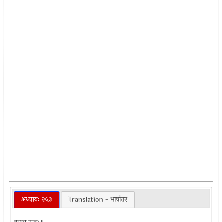
अध्यायः २५३
Translation - भाषांतर