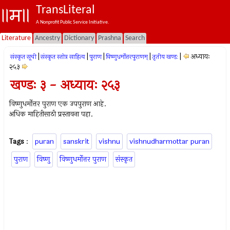
TransLiteral
A Nonprofit Public Service Initiative.
Literature
Ancestry
Dictionary
Prashna
Search
|
|
|
|
|
अध्यायः
संस्कृत सूची
संस्कृत स्तोत्र साहित्य
पुराण
विष्णुधर्मोत्तरपुराणम्
तृतीय खण्डः
२५३
खण्डः ३ - अध्यायः २५३
विष्णुधर्मोत्तर पुराण एक उपपुराण आहे.
अधिक माहितीसाठी प्रस्तावना पहा.
Tags
:
puran
sanskrit
vishnu
vishnudharmottar puran
पुराण
विष्णु
विष्णुधर्मोत्तर पुराण
संस्कृत