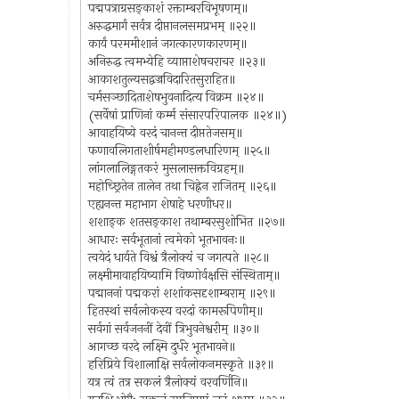
पद्मपत्राग्रसङ्काशं रक्ताम्बरविभूषणम्॥
अरुद्धमार्गं सर्वत्र दीप्तानलसमप्रभम् ॥२२॥
कार्यं परममीशानं जगत्कारणकारणम्॥
अनिरुद्ध त्वमभ्येहि व्याप्ताशेषचराचर ॥२३॥
आकाशतुल्यसद्वज्रविदारितसुराहित॥
चर्मसञ्छादिताशेषभुवनादित्य विक्रम ॥२४॥
(सर्वेषां प्राणिनां कर्म्म संसारपरिपालक ॥२४॥)
आवाहयिष्ये वरदं चानन्त दीप्ततेजसम्॥
फणावलिगताशीर्षमहीमण्डलधारिणम् ॥२५॥
लांगलालिङ्गतकरं मुसलासक्तविग्रहम्॥
महोच्छ्रितेन तालेन तथा चिह्नेन राजितम् ॥२६॥
एह्यनन्त महाभाग शेषाहे धरणीधर॥
शशाङ्क शतसङ्काश तथाम्बरसुशोभित ॥२७॥
आधारः सर्वभूतानां त्वमेको भूतभावनः॥
त्वयेदं धार्यते विश्वं त्रैलोक्यं च जगत्पते ॥२८॥
लक्ष्मीमावाहयिष्यामि विष्णोर्वक्षसि संस्थिताम्॥
पद्माननां पद्मकरां शशांकसदृशाम्बराम् ॥२९॥
हितस्थां सर्वलोकस्य वरदां कामरूपिणीम्॥
सर्वगां सर्वजननीं देवीं त्रिभुवनेश्वरीम् ॥३०॥
आगच्छ वरदे लक्ष्मि दुर्धरे भूतभावने॥
हरिप्रिये विशालाक्षि सर्वलोकनमस्कृते ॥३१॥
यत्र त्वं तत्र सकलं त्रैलोक्यं वरवर्णिनि॥