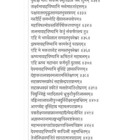
युनक्षि भोगैः सकलं स्मृतिप्राप्तं जनं शुभम् ॥३२॥
तार्क्ष्यमावाहयिष्यामि मनोमारुतरंहसम्॥
पक्षवातसमुद्धूतसमस्तभुवनत्रयम् ॥३३॥
गरुडैर्हि समभ्येहि दीप्तानलचयोपम॥
महाविषतमोग्रस्तनिर्विषीकरणाच्युत ॥३४॥
तालमावाहयिष्यामि केतुं संकर्षणस्य तु॥
एहि मे भगवँस्ताल समस्तभुवनेश्वर ॥३५॥
झषमावाहयिष्यामि कामकेतुं वरप्रदम्॥
एहि मे मकराग्र्येह समस्तभुवनेश्वर ॥३६॥
ऋष्यमावाहयिष्यामि ऋषिराजं महाबलम्॥
एहि ऋष्य महाभाग कर्ममूर्ते दुरासद ॥३७॥
देवमावाहयिष्यामि नृसिंहं ज्ञानरूपिणम्॥
दंष्ट्राकरालवदनमलातमसितेक्षणम् ॥३८॥
सहस्रयमसक्रोधं सहस्रेन्द्रपराक्रमम्॥
सहस्रधनदनं स्फीतं मनसोप्यतिशीघ्रगम् ॥३९॥
विद्युज्जिह्वं व्यादितास्यं भ्रुकुटीकुटिलाननम्॥
वह्निज्वालावलीपुञ्जदुर्निरीक्ष्यमुखश्रियम् ॥४०॥
आगच्छेह नृसिंहाद्य महाबलपराक्रम॥
वज्रतीक्ष्णनखाक्रान्तमहादैत्येन्द्रजीवित ॥४१॥
अज्ञानध्वान्तमातङ्गभङ्गविस्पष्टकेसर॥
महामन्त्रकपाटोग्रदारुणाचिन्त्यविक्रम ॥४२॥
देवमावाहयिष्यामि कापिलीं तनुमाश्रितम्॥
तेजोनिधानमजितं सागरात्मजवाडवम् ॥४३॥