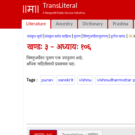
TransLiteral
A Nonprofit Public Service Initiative.
Literature
Ancestry
Dictionary
Prashna
|
|
|
|
|
अ
संस्कृत सूची
संस्कृत स्तोत्र साहित्य
पुराण
विष्णुधर्मोत्तरपुराणम्
तृतीय खण्डः
खण्डः ३ - अध्यायः १०६
विष्णुधर्मोत्तर पुराण एक उपपुराण आहे.
अधिक माहितीसाठी प्रस्तावना पहा.
Tags
:
puran
sanskrit
vishnu
vishnudharmottar 
अध्यायः १०६
Translation - भाषांतर