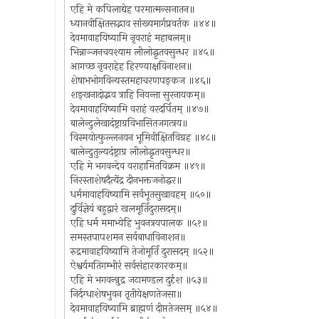
एहि मे कपिलाद्येह परमात्मन्सनातन॥
ध्यानवीक्षितसद्भाव सांख्यमार्गप्रवर्तक ॥४४॥
देवमावाहयिष्यामि नृवराहं महाबलम्॥
भिन्नाञ्जनचयश्याम लीलोद्धृतवसुन्धर ॥४५॥
आगच्छ नृवराहेह हिरण्याक्षविनाशन॥
शेषाभभोगविन्यस्तमहाचरणपङ्कज ॥४६॥
शङ्खनादोद्भव त्राहि नियन्ता सुरनायकम्॥
देवमावाहयिष्यामि वराहं वरदर्पितम् ॥४७॥
बालेन्दुलेखादंष्ट्राग्रविभासितजगत्त्रय॥
विस्मयोत्फुल्लनयन भूमिवीक्षितविग्रह ॥४८॥
बालेन्दुतुल्यदंष्ट्राग्र लीलोद्धृतवसुन्धर॥
एहि मे भगवन्देव वराहामितविक्रम ॥४९॥
निरस्ताशेषदैत्येंद्र दीनभक्तजनोद्धर॥
धर्ममावाहयिष्यामि सर्वभूतसुखावहम् ॥५०॥
दुर्विज्ञेयं बहुद्वारं खलमूर्तिदुरासदम्॥
एहि धर्म ममाभ्येहि भुवनत्रयपालक ॥५१॥
समस्तपापशमन सर्वबाधाविनाशन॥
रुद्रमावाहयिष्यामि तेजोमूर्तिं दुरासदम् ॥५२॥
ऐश्वर्यमतिगम्भीरं सर्वसंहारकारकम्॥
एहि मे भगवन्न्रुद्र जटामण्डल दुर्दृश ॥५३॥
निर्दग्धाशेषभुवन तृतीयेक्षणतेजसा॥
देवमावाहयिष्यामि ब्राह्मणं दीप्ततेजसम् ॥५४॥