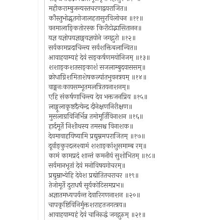
महीकराम्बुजन्यस्तचरणद्वयराजित॥
कौस्तुभोद्भूतगोजालहतासुरविलोचन ॥११॥
वनमालाङ्कितोरस्क किरीटोद्भासितानन॥
यज्ञ यज्ञोपयज्ञाङ्गयज्ञयोने जगद्गुरो ॥१२॥
सर्वकामप्रदाचिन्त्य सर्वशक्तिबलान्वित॥
आवाहयाम्यहं देवं सङ्कर्षणमयोनिजम् ॥१३॥
शशाङ्कशतसङ्काशं सजलाम्बुदवाससम्॥
क्रोधाग्निशमिताशेषकल्पांतभुवनत्रयम् ॥१४॥
वाङ्मनःकायसम्भूतमलत्रितयनाशनम्॥
एहि संकर्षणाचिन्त्य देव भक्तजनप्रिय ॥१५॥
लाङ्गूलाकृष्टदैत्येन्द्र दीनेक्षणनिरीक्षण॥
मुसलाग्रविनिर्भिन्न तमोमूर्तिविनाशन ॥१६॥
हार्दमूर्ते निशीथस्य तमसश्च विनाशक॥
देवमावाहयिष्यामि प्रद्युम्नमपराजितम् ॥१७॥
दूर्वाङ्कुरदलश्यामं शशाङ्कांशुसमाम्ब रम्॥
कामं कामप्रदं शान्तं कमनीयं सुशोभितम् ॥१८॥
सर्वमानभृतां देवं मनोविषयगोचरम्॥
प्रद्युम्नाभ्येहि देवेश प्रद्योतितचराचर ॥१९॥
तेजोमूर्ते दुराधर्षं सूर्यकोटिसमप्रभ॥
अज्ञातमध्यपर्यन्त देवारिगणनाशन ॥२०॥
चापकृष्टिविनिर्मुक्तशराहतजगत्त्रय॥
आवाहयाम्यहं देवं चानिरुद्धं जगद्गुरुम् ॥२१॥