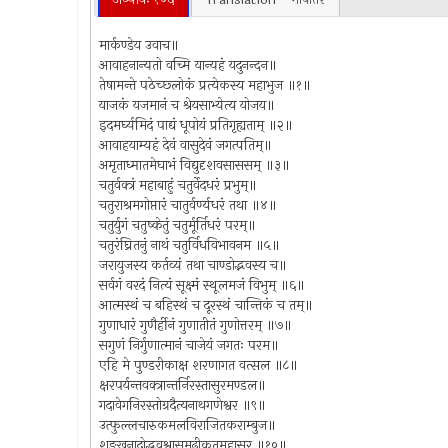
मार्कण्डेय उवाच॥
आवाहनान्यतो वच्मि यान्यहं यदुनन्दन॥
तेषामन्ते पठेच्छ्लोकं प्रत्येकस्य महाभुज ॥१॥
याजकं यजमानं च श्रेयसाभ्येत्य योजय॥
इदमर्घ्यमिदं पाद्यं धूपोयं प्रतिगृह्यताम् ॥२॥
आवाहयाम्यहं देवं वासुदेवं जगत्पतिम्॥
अमृताध्मातमेघाभं विद्युदृशवसाससम् ॥३॥
चतुर्वक्त्रं महाबाहुं चतुर्वेदधरं प्रभुम्॥
चतुराश्रमगोप्तारं चातुर्वर्ण्यधरं तथा ॥४॥
चतुर्युगं चतुष्केतुं चतुर्मूर्तिधरं परम्॥
चतुरंघ्रितनुं नाथं चतुर्विधविभावनम ॥५॥
जरायुजस्य कर्तव्यं तथा चाण्डोद्भवस्य च॥
सर्वगं वरदं नित्यं सूक्ष्मं स्थूलमजं विभुम् ॥६॥
आत्मस्थं च बहिस्थं च दूरस्थं चान्तिकं च तम्॥
गुणाधारं गुणैर्हीनं गुणातीतं गुणोत्तरम् ॥७॥
सगुणं निर्गुणात्मानं चाजेयं जगतः परम॥
एहि मे पुण्डरीकाक्ष शरणागत वत्सल ॥८॥
क्षरपर्यन्तवक्त्रान्तर्निरस्तासुरमण्डल॥
गदावेगनिरस्तोग्रदैत्यनाथगणेश्वर ॥९॥
उत्फुल्लचारुकमलविराजितकराम्बुज॥
शङ्खनादोद्भवश्वासमूढीकृतमहासुर ॥१०॥