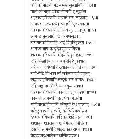
एहि कौमोदकि गदे समस्तासुरनाशिनि ॥६७॥
यासां त्वं गह्वरा प्रोक्ता वैष्णवी तु सुदुर्धरा॥
अहमावाहयिष्यामि सावन्तं नाम लाङ्गलम् ॥६८॥
आगच्छ लाङ्गलास्येह व्याहृतिं भुवनत्रयम्॥
अहमावाहयिष्यामि सौधन्वं मुसलं प्रभुम् ॥६९॥
आगच्छ मुसलाद्येह देवारिगणसूदन॥
चापमावाहयिष्यामि शार्ङ्गं रिपुनिषूदनम् ॥७०॥
आगच्छ चाप वरद देवासुरगणप्रिय॥
शरमावाहयिष्यामि मोहनं रिपुमोहनम् ॥७१॥
एहि विद्धारिबलज गच्छारिस्त्रिभुवनेश्वर॥
चर्म चावाहयिष्यामि ख्यातमावरणेति यत् ॥७२॥
चर्माभ्येहि विशाल त्वं सर्वस्यावरणं स्मृतम्॥
खड्गमावाहयिष्यामि नन्दकं नाम नामतः ॥७३॥
एहि खड्ग ममाशेषदैत्यनाथकुलान्तक॥
अहमावाहयिष्यामि वनमालां सुखावहाम् ॥७४॥
वनमाले त्वमभ्येहि बुद्धाशेषजगत्त्रये॥
मणिमावाहयिष्यामि कौस्तुभं केशवाङ्गगम् ॥७५॥
कौस्तुभ त्वमिहाभ्येहि मरीचिविकचोद्भव॥
देवमावाहयिष्यामि हरिं हयशिरोधरम् ॥७६॥
शशाङ्कशतसङ्काश वेदोद्धरणनिश्चित॥
हयग्रीव त्वमभ्येहि शङ्खचक्रगदाधर ॥७७॥
वेदाहरणदुःखार्तसमाश्वासितपद्मज॥