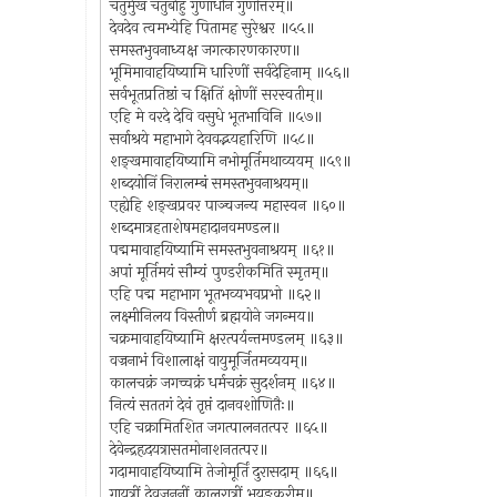
चतुर्मुखं चतुर्बाहुं गुणाधीनं गुणोत्तरम्॥
देवदेव त्वमभ्येहि पितामह सुरेश्वर ॥५५॥
समस्तभुवनाध्यक्ष जगत्कारणकारण॥
भूमिमावाहयिष्यामि धारिणीं सर्वदेहिनाम् ॥५६॥
सर्वभूतप्रतिष्ठां च क्षितिं क्षोणीं सरस्वतीम्॥
एहि मे वरदे देवि वसुधे भूतभाविनि ॥५७॥
सर्वाश्रये महाभागे देववद्भयहारिणि ॥५८॥
शङ्खमावाहयिष्यामि नभोमूर्तिमथाव्ययम् ॥५९॥
शब्दयोनिं निरालम्बं समस्तभुवनाश्रयम्॥
एह्येहि शङ्खप्रवर पाञ्चजन्य महास्वन ॥६०॥
शब्दमात्रहताशेषमहादानवमण्डल॥
पद्ममावाहयिष्यामि समस्तभुवनाश्रयम् ॥६१॥
अपां मूर्तिमयं सौम्यं पुण्डरीकमिति स्मृतम्॥
एहि पद्म महाभाग भूतभव्यभवप्रभो ॥६२॥
लक्ष्मीनिलय विस्तीर्ण ब्रह्मयोने जगन्मय॥
चक्रमावाहयिष्यामि क्षरत्पर्यन्तमण्डलम् ॥६३॥
वज्रनाभं विशालाक्षं वायुमूर्जितमव्ययम्॥
कालचक्रं जगच्चक्रं धर्मचक्रं सुदर्शनम् ॥६४॥
नित्यं सततगं देवं तृप्तं दानवशोणितैः॥
एहि चक्रामितशित जगत्पालनतत्पर ॥६५॥
देवेन्द्रहृदयत्रासतमोनाशनतत्पर॥
गदामावाहयिष्यामि तेजोमूर्तिं दुरासदाम् ॥६६॥
गायत्रीं देवजननीं कालरात्रीं भयङ्करीम्॥