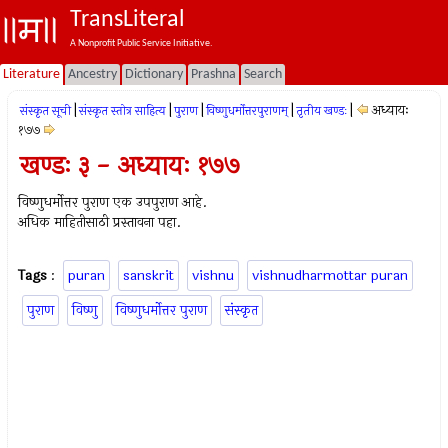
TransLiteral
A Nonprofit Public Service Initiative.
Literature
Ancestry
Dictionary
Prashna
Search
|
|
|
|
|
अध्यायः
संस्कृत सूची
संस्कृत स्तोत्र साहित्य
पुराण
विष्णुधर्मोत्तरपुराणम्
तृतीय खण्डः
१७७
खण्डः ३ - अध्यायः १७७
विष्णुधर्मोत्तर पुराण एक उपपुराण आहे.
अधिक माहितीसाठी प्रस्तावना पहा.
Tags
:
puran
sanskrit
vishnu
vishnudharmottar puran
पुराण
विष्णु
विष्णुधर्मोत्तर पुराण
संस्कृत