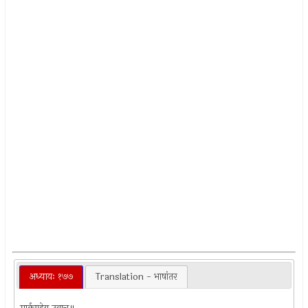
अध्यायः १७७
Translation - भाषांतर