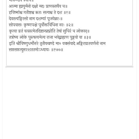
मार्कण्डेय उवाच॥
आत्मा ह्यायुर्मनो दक्षो मदः प्राणस्तथैव च॥
हविष्मांश्च गतीष्टश्च ऋतः सत्यश्च ते दश ॥१॥
देवस्त्वङ्गिरसो नाम दशम्यां पूजयेन्नरः॥
सोपवासः कृष्णपक्षे पूर्वोक्तविधिना नरः ॥२॥
कृत्वा व्रतं वत्सरमेतदिष्टान्प्राप्नोति तेषां सुचिरं च लोकान्॥
तत्रोष्य लोके पुरुषत्वमेत्य राजा भवेद्ब्राह्मण पुङ्गवो वा ॥३॥
इति श्रीविष्णुधर्मोत्तरे तृतीयखण्डे मा० वज्रसंवादे अङ्गिराव्रतवर्णनो नाम
सप्तसप्तत्युत्तरशततमोऽध्यायः ॥१७७॥