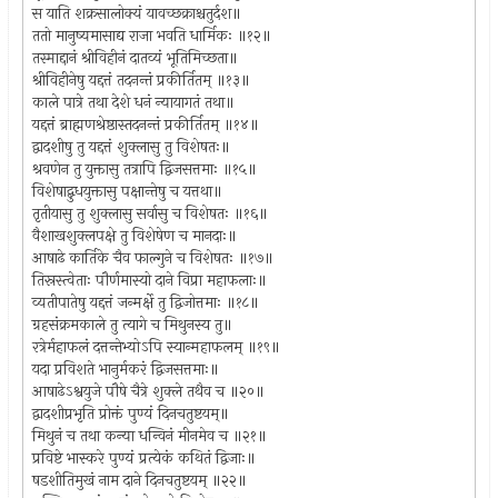
स याति शक्रसालोक्यं यावच्छक्राश्चतुर्दश॥
ततो मानुष्यमासाद्य राजा भवति धार्मिकः ॥१२॥
तस्माद्दानं श्रीविहीनं दातव्यं भूतिमिच्छता॥
श्रीविहीनेषु यद्दत्तं तदनन्तं प्रकीर्तितम् ॥१३॥
काले पात्रे तथा देशे धनं न्यायागतं तथा॥
यद्दत्तं ब्राह्मणश्रेष्ठास्तदनन्तं प्रकीर्तितम् ॥१४॥
द्वादशीषु तु यद्दत्तं शुक्लासु तु विशेषतः॥
श्रवणेन तु युक्तासु तत्रापि द्विजसत्तमाः ॥१५॥
विशेषाद्बुधयुक्तासु पक्षान्तेषु च यत्तथा॥
तृतीयासु तु शुक्लासु सर्वासु च विशेषतः ॥१६॥
वैशाखशुक्लपक्षे तु विशेषेण च मानदाः॥
आषाढे कार्तिके चैव फाल्गुने च विशेषतः ॥१७॥
तिस्रस्त्वेताः पौर्णमास्यो दाने विप्रा महाफलाः॥
व्यतीपातेषु यद्दत्तं जन्मर्क्षे तु द्विजोत्तमाः ॥१८॥
ग्रहसंक्रमकाले तु त्यागे च मिथुनस्य तु॥
रत्रेर्महाफलं दत्तन्तेभ्योऽपि स्यान्महाफलम् ॥१९॥
यदा प्रविशते भानुर्मकरं द्विजसत्तमाः॥
आषाढेऽश्वयुजे पौषे चैत्रे शुक्ले तथैव च ॥२०॥
द्वादशीप्रभृति प्रोक्तं पुण्यं दिनचतुष्टयम्॥
मिथुनं च तथा कन्या धन्विनं मीनमेव च ॥२१॥
प्रविष्टे भास्करे पुण्यं प्रत्येकं कथितं द्विजाः॥
षडशीतिमुखं नाम दाने दिनचतुष्टयम् ॥२२॥