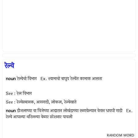
रेल्वे
noun
रेल्वेचो विभाग Ex.
श्यामाचो बापूय रेल्वेंत कामाक आसता
See : रेल विभाग
See : रेल्वेस्थानक, आगगाडी, लोकल, रेल्वेखाते
noun
डीजलाच्या वा विजेच्या आदारान लोखंडाच्या रूळावेल्यान वेगान धावपी गाडी Ex.
रेल्वे आपल्या थरिल्ल्या वेळार स्टेशनार पावली
RANDOM WORD