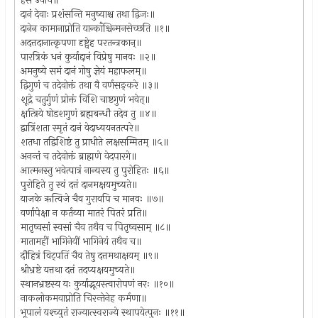
हंस उवाच॥
दानं देवाः प्रशंसन्ति मनुष्याश्च तथा द्विजः॥
दानेन कामानाप्नोति यान्काँश्चिन्मनसेच्छति ॥१॥
अदत्तदानात्कृपणा दृष्ट्वेह परतन्त्रकान्॥
पारत्रिकं धनं कुर्याद्दानं विप्रेषु मानवः ॥२॥
अमनुष्ये समं दानं गोषु ज्ञेयं महाफलम्॥
द्विगुणं च तदेवोक्तं तथा वै वर्णसङ्करे ॥३॥
शूद्रे चतुर्गुणं प्रोक्तं विशि चाष्टगुणं भवेत्॥
क्षत्त्रिये षोडशगुणं ब्रह्मबन्धौ तदेव तु ॥४॥
द्वात्रिंशता स्मृतं दानं वेदाध्ययनतत्परे॥
शतधा तद्विशिष्टं तु प्राधीते लक्षसम्मितम् ॥५॥
अनन्तं च तदेवोक्तं ब्राह्मणे वेदपारगे॥
आत्मनस्तु भवेत्पात्रं नान्यस्य तु पुरोहितः ॥६॥
पुरोहिते तु स्वं दत्तं दानमक्षयमुच्यते॥
याजके ऋत्विजे चैव गुरावपि च मानवः ॥७॥
वर्णापेक्षा न कर्तव्या मातरं पितरं प्रति॥
मातृष्वसां स्वसां चैव तथैव च पितृष्वसाम् ॥८॥
मातामहीं भागिनेयीं भागिनेयं तथैव च॥
दौहित्रं विट्पतिं चैव तेषु दत्तमथाक्षयम् ॥९॥
श्रीभ्रष्टे यत्तथा दत्तं तदप्यक्षयमुच्यते॥
स्थानभ्रष्टस्य यः कुर्याद्भूयस्त्वारोपणं नरः ॥१०॥
नाकलोकमवाप्नोति चिरन्तेनेह कर्मणा॥
भूपालं यश्च्युतं राज्यात्स्वराज्ये स्थापयेत्पुनः ॥११॥