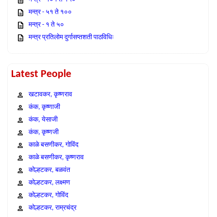
मन्त्र - ५१ ते १००
मन्त्र - १ ते ५०
मन्त्र प्रतिलोम दुर्गासप्तशती पाठविधिः
Latest People
खटावकर, कृष्णराव
कंक, कृष्णाजी
कंक, येसाजी
कंक, कृष्णजी
काळे बसणीकर, गोविंद
काळे बसणीकर, कृष्णराव
कोल्हटकर, बळवंत
कोल्हटकर, लक्ष्मण
कोल्हटकर, गोविंद
कोल्हटकर, राम्रचंद्र