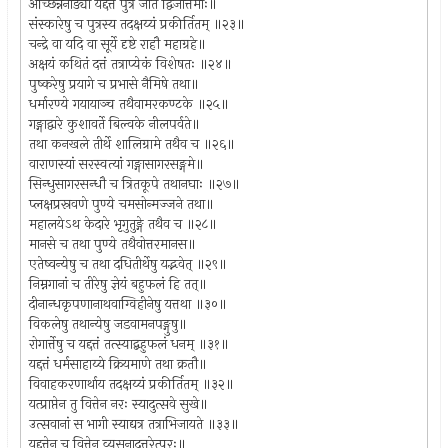
अच्छिन्ननाड्यां यद्दत्तं पुत्रे जाते द्विजोत्तमाः॥
संस्कारेषु च पुत्रस्य तदक्षय्यं प्रकीर्तितम् ॥२३॥
चन्द्रे वा यदि वा सूर्ये दृष्टे राहौ महाग्रहे॥
अक्षयं कथितं दत्तं तत्राप्येकं विशेषतः ॥२४॥
पुष्करेषु प्रयागे च प्रभासे नैमिषे तथा॥
धर्मारण्ये गयायाञ्च तथैवामरकण्टके ॥२५॥
गङ्गाद्वारे कुशावर्ते बिल्वके नीलपर्वते॥
तथा कनखले तीर्थे शालिग्रामे तथैव च ॥२६॥
वाराणस्यां सरस्वत्यां गङ्गासागरसङ्गमे॥
सिन्धुसागरसन्धौ च त्रितकूपे तथानघाः ॥२७॥
प्लक्षप्रस्रवणे पुण्ये चमसोन्मज्जने तथा॥
महालयेऽथ केदारे भृगुतुङ्गे तथैव च ॥२८॥
मानसे च तथा पुण्ये तथैवोत्तरमानस॥
एतेष्वन्येषु च तथा दधितीर्थेषु यद्भवेत् ॥२९॥
निम्नगानां च तीरेषु ज्ञेयं बहुफलं हि तत्॥
दीनान्धकृपणानाथवाग्विहीनेषु यत्तथा ॥३०॥
विकलेषु तथान्येषु जडवामनपङ्गुषु॥
रोगार्त्तेषु च यद्दत्तं तत्स्याद्बहुफलं धनम् ॥३१॥
यद्दत्तं धर्मसाहाय्ये क्रियमाणे तथा क्रतौ॥
विवाहकरणार्थाय तदक्षय्यं प्रकीर्तितम् ॥३२॥
यत्प्राप्तेन तु वित्तेन नरः स्यादुत्सवे सुखे॥
उत्सवानां स भागी स्याद्यत्र तत्राभिजायते ॥३३॥
यद्दत्तेन च वित्तेन व्यसनादुत्तरेत्पुरः॥