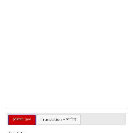
अध्यायः ३००
Translation - भाषांतर