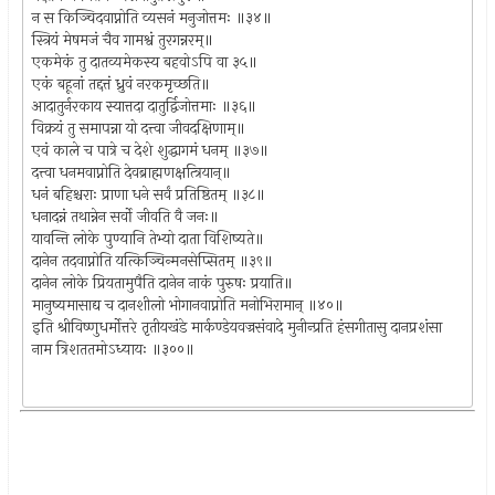
न स किञ्चिदवाप्नोति व्यसनं मनुजोत्तमः ॥३४॥
स्त्रियं मेषमजं चैव गामश्वं तुरगन्नरम्॥
एकमेकं तु दातव्यमेकस्य बहवोऽपि वा ३५॥
एकं बहूनां तद्दत्तं ध्रुवं नरकमृच्छति॥
आदातुर्नरकाय स्यात्तदा दातुर्द्विजोत्तमाः ॥३६॥
विक्रयं तु समापन्ना यो दत्त्वा जीवदक्षिणाम्॥
एवं काले च पात्रे च देशे शुद्धागमं धनम् ॥३७॥
दत्त्वा धनमवाप्नोति देवब्राह्मणक्षत्त्रियान्॥
धनं बहिश्चराः प्राणा धने सर्वं प्रतिष्ठितम् ॥३८॥
धनादन्नं तथान्नेन सर्वो जीवति वै जनः॥
यावन्ति लोके पुण्यानि तेभ्यो दाता विशिष्यते॥
दानेन तदवाप्नोति यत्किञ्चिन्मनसेप्सितम् ॥३९॥
दानेन लोके प्रियतामुपैति दानेन नाकं पुरुषः प्रयाति॥
मानुष्यमासाद्य च दानशीलो भोगानवाप्नोति मनोभिरामान् ॥४०॥
इति श्रीविष्णुधर्मोत्तरे तृतीयखंडे मार्कण्डेयवज्रसंवादे मुनीन्प्रति हंसगीतासु दानप्रशंसा
नाम त्रिशततमोऽध्यायः ॥३००॥