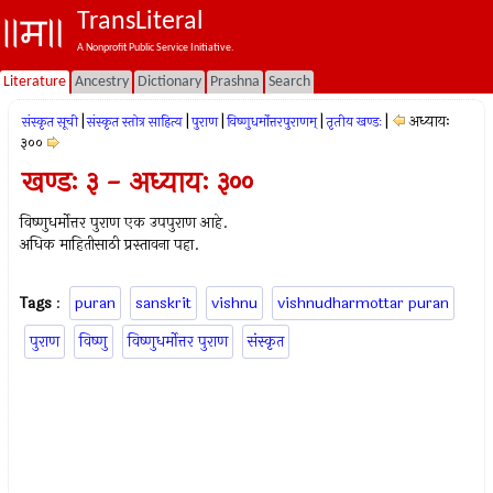
TransLiteral
A Nonprofit Public Service Initiative.
Literature
Ancestry
Dictionary
Prashna
Search
|
|
|
|
|
अध्यायः
संस्कृत सूची
संस्कृत स्तोत्र साहित्य
पुराण
विष्णुधर्मोत्तरपुराणम्
तृतीय खण्डः
३००
खण्डः ३ - अध्यायः ३००
विष्णुधर्मोत्तर पुराण एक उपपुराण आहे.
अधिक माहितीसाठी प्रस्तावना पहा.
Tags
:
puran
sanskrit
vishnu
vishnudharmottar puran
पुराण
विष्णु
विष्णुधर्मोत्तर पुराण
संस्कृत