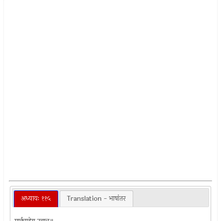
अध्यायः ११५
Translation - भाषांतर