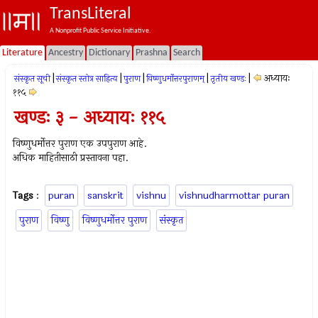
TransLiteral
A Nonprofit Public Service Initiative.
Literature
Ancestry
Dictionary
Prashna
Search
|
|
|
|
|
अध्यायः
संस्कृत सूची
संस्कृत स्तोत्र साहित्य
पुराण
विष्णुधर्मोत्तरपुराणम्
तृतीय खण्डः
११५
खण्डः ३ - अध्यायः ११५
विष्णुधर्मोत्तर पुराण एक उपपुराण आहे.
अधिक माहितीसाठी प्रस्तावना पहा.
Tags
:
puran
sanskrit
vishnu
vishnudharmottar puran
पुराण
विष्णु
विष्णुधर्मोत्तर पुराण
संस्कृत