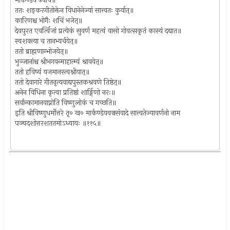
मार्कण्डेय उवाच॥
ततः शङ्करगीतोक्तेन विधानेनेज्यां सात्त्वतः कुर्यात्॥
कारिणश्च भोगैः शचिं भजेत्॥
देवपुरत एवर्त्विजां प्रत्येकं सुवर्ण महत्वं वासो गोवत्सकृतं कास्यं दद्यात॥
स्वशक्त्या च तानभ्यर्चयेत्॥
ततो ब्राह्मणान्भोजयेत्॥
भुञ्जानांश्च श्रीभगवन्माहात्म्यं श्रावयेत्॥
ततो हविष्यं यजमानस्त्वश्नीयात्॥
ततो देवागारे गीतनृत्यवाद्यपुस्तकश्रवणे तिष्ठेत्॥
अनेन विधिना कृत्वा प्रतिष्ठां शार्ङ्गिणो नरः॥
सर्वान्कामानवाप्नोति विष्णुलोकं च गच्छति॥
इति श्रीविष्णुधर्मोत्तरे तृ० ख० मार्कण्डेयवज्रसंवादे सात्त्वतेज्यावर्णनो नाम
पञ्चदशोत्तरशततमोऽध्यायः ॥११५॥