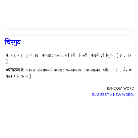
चिरगुट
न.
१ ( उप . ) कापड ; कपडा ; वस्त्र . २ चिंधी ; चिरटी ; फडकें ; चिंधूक . [ सं . चीर
]
०पांघरूण
न.
आंथरा पांघरावयाचे कपडे ; वस्त्रप्रावरण ; कपडालत्ता वगैरे . [ सं . चीर =
वस्त्र + प्रावरण ]
RANDOM WORD
SUGGEST A NEW WORD!