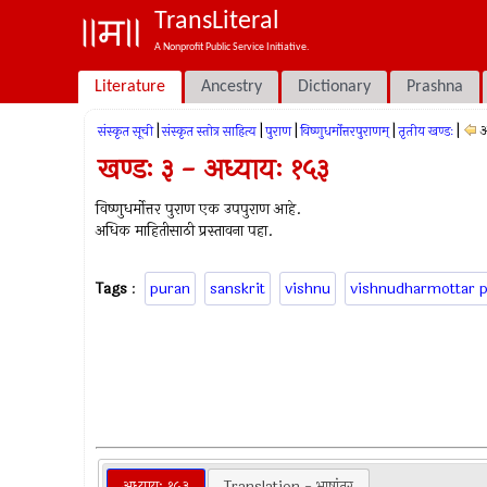
TransLiteral
A Nonprofit Public Service Initiative.
Literature
Ancestry
Dictionary
Prashna
|
|
|
|
|
अ
संस्कृत सूची
संस्कृत स्तोत्र साहित्य
पुराण
विष्णुधर्मोत्तरपुराणम्
तृतीय खण्डः
खण्डः ३ - अध्यायः १५३
विष्णुधर्मोत्तर पुराण एक उपपुराण आहे.
अधिक माहितीसाठी प्रस्तावना पहा.
Tags
:
puran
sanskrit
vishnu
vishnudharmottar 
अध्यायः १५३
Translation - भाषांतर