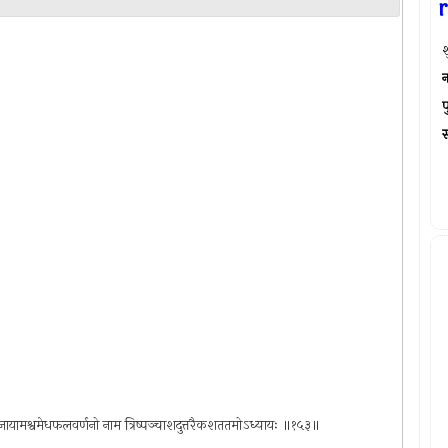
श
न
प
स्
त्सरपूजायामश्वमेधफलवर्णनो नाम त्रिष्पञ्चाशदुत्तरैकशततमोऽध्यायः ॥१५३॥