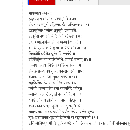
मार्कण्डेय उवाच॥
इदमन्यत्प्रवक्ष्यामि पञ्चमूर्तिव्रतं तव॥
संवत्सरः स्मृतो वह्निस्तथार्कः परिवत्सरः ॥१॥
इडापूर्वस्तथा सोम अनुपूर्वः प्रजापतिः॥
तत्पूर्वश्च तथा प्रोक्तो देवदेवो महेश्वरः ॥२॥
तेषां मण्डलविन्यासैः प्राग्वदेव विधीयते॥
यागश्च पूजनं कार्यं होमः कार्यस्तथाविधः ॥३॥
तिलव्रीहियवैश्चैव घृतेन सितसर्षपैः॥
तल्लिङ्गैरथ वा मन्त्रैर्नामभिः प्रत्यहं क्रमात् ॥४॥
नक्ताशनस्तथा तिष्ठेत्प्राग्वद्दिवसपञ्चकम्॥
संवत्सराख्ये वर्षे तु व्रतमेतत्समारभेत् ॥५॥
व्रतावसाने दातव्यं सुवर्णं पञ्च यादव॥
चतुर्वेदविदां देयं शाखाभेदेन यादव ॥६॥
एकैकं पञ्चमं देयं तथा कालविदे भवेत्॥
अश्वमेधफलं ह्येतद्व्रतं तव मयेरितम् ॥७॥
यथेष्टं लोकमाप्नोति कामचारी विहङ्गमः॥
कृतं नानेन धर्मज्ञ पूज्यमानः सुरासुरैः।८॥
मानुष्यमासाद्य भवत्यरोगो वर्णेन रूपेण बलेन युक्तः॥
नृपः प्रतापानतशत्रुसंघो देवोत्तमो वा बहुयज्ञयाजी ॥९॥
इति श्रीविष्णुधर्मोत्तरे तृतीयखण्डे मार्कण्डेयवज्रसंवादे पञ्चव्रतविधौ संव