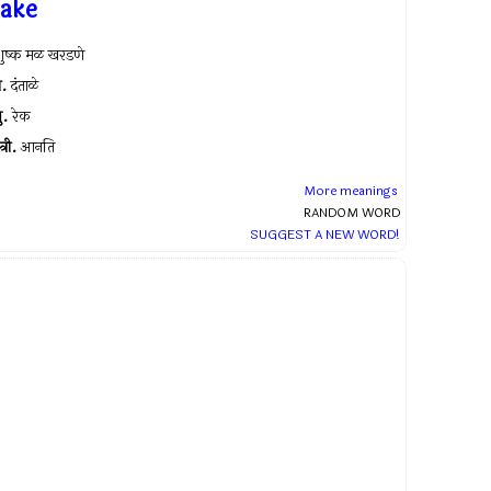
rake
ुष्क मळ खरडणे
.
दंताळे
ु.
रेक
त्री.
आनति
More meanings
RANDOM WORD
SUGGEST A NEW WORD!