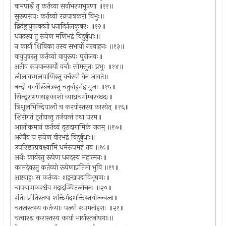
वामपार्श्वे तु कर्तव्या सर्वाभरणभूषणा ॥११॥
सुरूपरूपः कर्तव्यो रत्नपात्रकरो विभुः॥
द्विदंष्ट्रायुक्तवदनो धनादिर्नलकूबरः ॥१२॥
धनदस्य तु रूपेण मणिभद्रं विदुर्बुधाः॥
न कार्या शिबिका तस्य सभार्यो नरवाहनः ॥१३॥
वायुपुत्रस्तु कर्तव्यो वायुरूपः पुरोजवः॥
अतीव रूपवान्कार्यो वर्चाः सोमसुतः प्रभुः ॥१४॥
लीलाकमलपाणिस्तु वर्चस्वी येन जायते॥
नन्दी कार्यस्त्रिनेत्रस्तु चतुर्बाहुर्महाभुजः ॥१५॥
सिन्दूरारुणसङ्काशो व्याघ्रचर्माम्बरच्छदः॥
त्रिशूलभिन्दिपालौ च करयोस्तस्य कारयेत् ॥१६॥
शिरोगतं तृतीयन्तु तर्जयन्तं तथा परम॥
आलोकमानं कर्तव्यं दूरादागामिकं जनम् ॥१७॥
अनेनैव च रूपेण वीरभद्रं विदुर्बुधाः॥
उपरिष्टात्प्रवक्ष्यामि धर्मरूपमहं तव ॥१८॥
अर्थः कार्यस्तु रूपेण धनदस्य महात्मनः॥
कामदेवस्तु कर्तव्यो रूपेणाप्रतिमो भुवि ॥१९॥
अष्टबाहुः स कर्तव्यः शङ्खपद्मविभूषणः॥
चापबाणकरश्चैव मदादञ्चितलोचनः ॥२०॥
रतिः प्रीतिस्तथा शक्तिर्मदशक्तिस्तथोज्ज्वला॥
चतस्रस्तस्य कर्तव्याः पत्न्यो रूपमनोहराः ॥२१॥
चत्वारश्च करास्तस्य कार्या भार्यास्तनोपगाः॥