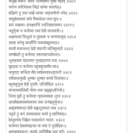
केतुश्च मकरः कार्यः पञ्चबाण मुखो महान् ॥२२॥
करेण कटिगेनाथ निद्रां वामेन कारयेत्॥
दक्षिणे तु तथा पार्श्वे तस्याः सङ्कर्षणो भवेत् ॥२३॥
वासुदेवस्तथा वामे मैकानेशा तथा सुतः॥
रूपं लक्ष्म्याः प्रवक्ष्यामि उपरिष्टात्तवानघ ॥२९४॥
चतुर्भुजा च कर्तव्या तथा देवी सरस्वती।॥
अक्षमाला त्रिशूलं च पुस्तकं च कमण्डलुम् ॥२५॥
तस्या करेषु कार्याणि यथावद्यदुनन्दन॥
कार्या सकलशा देवी वारुणी चातिसुन्दरी ॥२६॥
लम्बोदरी तु कर्तव्या रक्ताम्बरपयोधरा॥
शूलहस्ता महाभागा भुजप्रहरणा तथा ॥२७॥
बृहद्रथा च कर्तव्या बहुबाहुस्तथैव सा॥
चामुण्डा कथिता सैव सर्वसत्त्ववशङ्करी ॥२८॥
तथैवान्त्रमुखी शुष्का शुष्का कार्या विशेषतः॥
बहुबाहुयुता देवी भुजगैः परिवेष्टिता ॥२९॥
कपालमालिनी भीमा तथा खट्वाङ्गधारिणी॥
शिवा दूती तु कर्तव्या शृगालवदना शुभा ॥३०॥
आलीढस्थानसंस्थाना तथा राजंश्चतुर्भुजा॥
असृक्पात्रधरा देवी खड्गशूलधरा तथा ॥३१॥
चतुर्थं तु करं तस्यास्तथा कार्यं तु सामिषम्॥
देवतुल्येन चिह्नेन यथारूपेण मातरः ॥३२॥
कर्तव्या देवनामाङ्का या मया ते पुरोदिताः॥
असृक्पात्रकराः कार्याः सामिषैश्च तथा करैः ॥३३॥