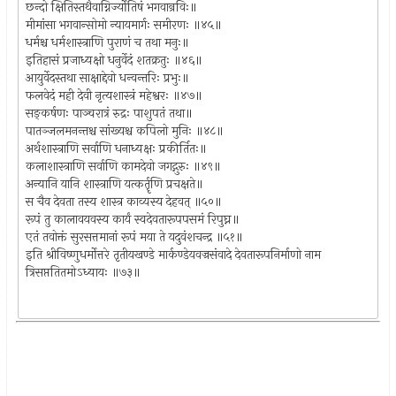
छन्दो क्षितिस्तथैवाग्निर्ज्योतिषं भगवान्रविः॥
मीमांसा भगवान्सोमो न्यायमार्गः समीरणः ॥४५॥
धर्मश्च धर्मशास्त्राणि पुराणं च तथा मनुः॥
इतिहासं प्रजाध्यक्षो धनुर्वेदं शतक्रतुः ॥४६॥
आयुर्वेदस्तथा साक्षाद्देवो धन्वन्तरिः प्रभुः॥
फलवेदं मही देवी नृत्यशास्त्रं महेश्वरः ॥४७॥
सङ्कर्षणः पाञ्चरात्रं रुद्रः पाशुपतं तथा॥
पातञ्जलमनन्तश्च सांख्यश्च कपिलो मुनिः ॥४८॥
अर्थशास्त्राणि सर्वाणि धनाध्यक्षः प्रकीर्तितः॥
कलाशास्त्राणि सर्वाणि कामदेवो जगद्गुरुः ॥४९॥
अन्यानि यानि शास्त्राणि यत्कर्तॄणि प्रचक्षते॥
स चैव देवता तस्य शास्त्र काव्यस्य देहवत् ॥५०॥
रूपं तु कालावयवस्य कार्यं स्वदेवतारूपपसमं रिपुघ्न॥
एतं तवोक्तं सुरसत्तमानां रूपं मया ते यदुवंशचन्द्र ॥५१॥
इति श्रीविष्णुधर्मोत्तरे तृतीयखण्डे मार्कण्डेयवज्रसंवादे देवतारूपनिर्माणो नाम
त्रिसप्ततितमोऽध्यायः ॥७३॥