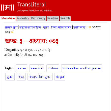
TransLiteral
A Nonprofit Public Service Initiative.
Literature
Ancestry
Dictionary
Prashna
Search
|
|
|
|
|
अध्यायः
संस्कृत सूची
संस्कृत स्तोत्र साहित्य
पुराण
विष्णुधर्मोत्तरपुराणम्
तृतीय खण्डः
०७३
खण्डः ३ - अध्यायः ०७३
विष्णुधर्मोत्तर पुराण एक उपपुराण आहे.
अधिक माहितीसाठी प्रस्तावना पहा.
Tags
:
puran
sanskrit
vishnu
vishnudharmottar puran
पुराण
विष्णु
विष्णुधर्मोत्तर पुराण
संस्कृत