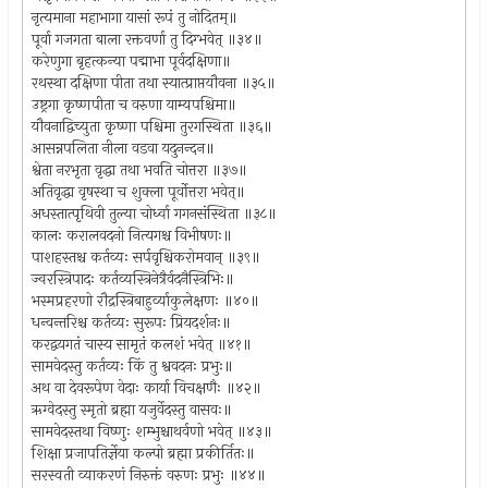
नृत्यमाना महाभागा यासां रूपं तु नोदितम्॥
पूर्वा गजगता बाला रक्तवर्णा तु दिग्भवेत् ॥३४॥
करेणुगा बृहत्कन्या पद्माभा पूर्वदक्षिणा॥
रथस्था दक्षिणा पीता तथा स्यात्प्राप्तयौवना ॥३५॥
उष्ट्रगा कृष्णपीता च वरुणा याम्यपश्चिमा॥
यौवनाद्विच्युता कृष्णा पश्चिमा तुरगस्थिता ॥३६॥
आसन्नपलिता नीला वडवा यदुनन्दन॥
श्वेता नरभृता वृद्धा तथा भवति चोत्तरा ॥३७॥
अतिवृद्धा वृषस्था च शुक्ला पूर्वोत्तरा भवेत्॥
अधस्तात्पृथिवी तुल्या चोर्ध्वा गगनसंस्थिता ॥३८॥
कालः करालवदनो नित्यगश्च विभीषणः॥
पाशहस्तश्च कर्तव्यः सर्पवृश्चिकरोमवान् ॥३९॥
ज्वरस्त्रिपादः कर्तव्यस्त्रिनेत्रैर्वदनैस्त्रिभिः॥
भस्मप्रहरणो रौद्रस्त्रिबाहुर्व्याकुलेक्षणः ॥४०॥
धन्वन्तरिश्च कर्तव्यः सुरूपः प्रियदर्शनः॥
करद्वयगतं चास्य सामृतं कलशं भवेत् ॥४१॥
सामवेदस्तु कर्तव्यः किं तु श्ववदनः प्रभुः॥
अथ वा देवरूपेण वेदाः कार्या विचक्षणैः ॥४२॥
ऋग्वेदस्तु स्मृतो ब्रह्मा यजुर्वेदस्तु वासवः॥
सामवेदस्तथा विष्णुः शम्भुश्चाथर्वणो भवेत् ॥४३॥
शिक्षा प्रजापतिर्ज्ञेया कल्पो ब्रह्मा प्रकीर्तितः॥
सरस्वती व्याकरणं निरुक्तं वरुणः प्रभुः ॥४४॥