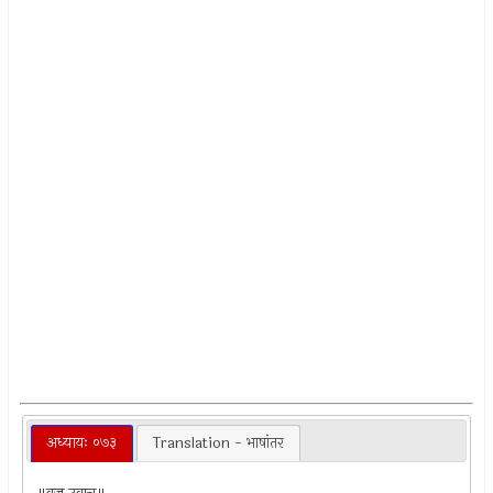
अध्यायः ०७३
Translation - भाषांतर