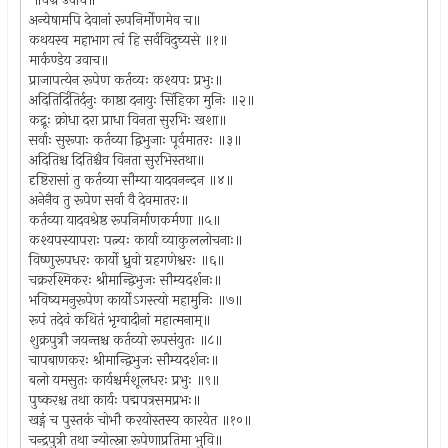
॥वज्र उवाच॥
अन्येषामपि देवानां रूपनिर्मोणमेव च॥
कथयस्व महाभाग त्वं हि सर्वविदुच्यसे ॥१॥
मार्कण्डेय उवाच॥
प्राजापत्येन रूपेण कर्तव्यः कश्यपः प्रभुः॥
अदितिर्दितिर्दनुः काष्ठा दनायुः सिंहिका मुनिः ॥२॥
कद्रूः क्रोधा दरा प्राधा विनता सुरभिः खशा॥
सर्वाः सुरूपाः कर्तव्या द्विभुजाः पूर्वमातरः ॥३॥
अदितिश्च दितिश्चैव विनता सुरभिस्तथा॥
दृष्टिरासां तु कर्तव्या सौम्या यादवनन्दन ॥४॥
अनेनैव तु रूपेण सर्वा वै देवमातरः॥
कर्तव्या यादवश्रेष्ठ रूपनिर्माणकर्मणा ॥५॥
कश्यपस्यापराः पत्न्यः कार्या व्याकुललोचनाः॥
विष्णुरूपधरः कार्यो ध्रुवो ग्रहगणेश्वरः ॥६॥
चक्ररश्मिकरः श्रीमान्द्विभुजः सौम्यदर्शनः॥
भविष्यमनुरूपेण कार्योऽगस्त्यो महामुनिः ॥७॥
रूपं तदेवं कथितं भृग्वादीनां महात्मनाम्॥
शुक्रपुत्रौ जयन्तश्च कर्तव्यो रूपसंयुतः ॥८॥
चापबाणकरः श्रीमान्द्विभुजः सौम्यदर्शनः॥
बलो यमसुतः कार्यश्चर्मशूलधरः प्रभुः ॥९॥
पुष्करश्च तथा कार्यः पद्मपत्रसमप्रभः॥
खड्गं च पुस्तकं चोभौ करयोस्तस्य कारयेत ॥१०॥
चन्द्रपुत्री तथा ज्योत्स्ना रूपेणाप्रतिमा भुवि॥