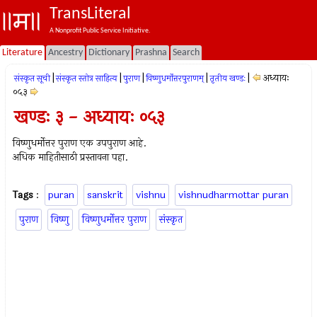
TransLiteral
A Nonprofit Public Service Initiative.
Literature
Ancestry
Dictionary
Prashna
Search
|
|
|
|
|
अध्यायः
संस्कृत सूची
संस्कृत स्तोत्र साहित्य
पुराण
विष्णुधर्मोत्तरपुराणम्
तृतीय खण्डः
०५३
खण्डः ३ - अध्यायः ०५३
विष्णुधर्मोत्तर पुराण एक उपपुराण आहे.
अधिक माहितीसाठी प्रस्तावना पहा.
Tags
:
puran
sanskrit
vishnu
vishnudharmottar puran
पुराण
विष्णु
विष्णुधर्मोत्तर पुराण
संस्कृत