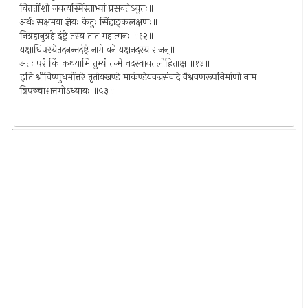
वित्ततोंशो जयत्यस्मिंस्ताभ्यां प्रसवतेऽयुतः॥
अर्थः सक्षमया ज्ञेयः केतुः सिंहाङ्कलक्षणः॥
निग्रहानुग्रहे दंष्ट्रे तस्य तात महात्मनः ॥१२॥
यक्षाधिपस्येतदनन्तदंष्ट्रं नामे वने यक्षनदस्य राजन्॥
अतः परं किं कथयामि तुभ्यं तन्मे वदस्वायतलोहिताक्ष ॥१३॥
इति श्रीविष्णुधर्मोत्तरे तृतीयखण्डे मार्कण्डेयवज्रसंवादे वैश्रवणरूपनिर्माणो नाम
त्रिपञ्चाशत्तमोऽध्यायः ॥५३॥