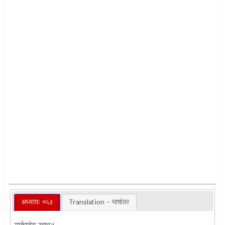
अध्यायः ०५३
Translation - भाषांतर