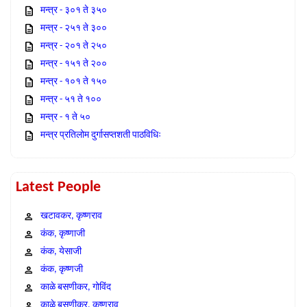
मन्त्र - ३०१ ते ३५०
मन्त्र - २५१ ते ३००
मन्त्र - २०१ ते २५०
मन्त्र - १५१ ते २००
मन्त्र - १०१ ते १५०
मन्त्र - ५१ ते १००
मन्त्र - १ ते ५०
मन्त्र प्रतिलोम दुर्गासप्तशती पाठविधिः
Latest People
खटावकर, कृष्णराव
कंक, कृष्णाजी
कंक, येसाजी
कंक, कृष्णजी
काळे बसणीकर, गोविंद
काळे बसणीकर, कृष्णराव