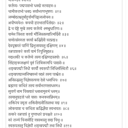
मार्कण्डेय उवाच॥
कर्तव्यः पद्मपत्राभो धनदो नरवाहनः॥
चामीकराभो धनदः सर्वाभरणभूषणः ॥१॥
लम्बोदरश्चतुर्बाहुर्वामपिङ्गललोचनः॥
अपीच्यवेशः कवची हारभारार्पितोदरः ॥२॥
द्वे च दंष्ट्रे मुखे तस्य कर्तव्ये श्मश्रुधारिणः॥
वामेन विनता कार्या मौलिस्तस्यारिमर्दिनी ॥३॥
वामोत्संगगता कार्या ऋद्धिर्देवी वरप्रदा॥
देवपृष्ठगतं पाणिं द्विभुजायास्तु दक्षिणम् ॥४॥
रत्नपात्रकरं कार्यं वामं रिपुनिषूदन॥
गदाशक्ती च कर्तव्ये तस्य दक्षिणहस्तयोः ॥५॥
सिंहाङ्कलक्षणं वृत्तं शिबिकामपि पादयोः॥
शङ्खपद्मौ निधी कार्यौ स्वरूपौ निधिसंस्थितौ ॥६॥
शङ्खपद्मान्तनिष्क्रान्तं वदनं तस्य पार्श्वतः॥
अनिरुद्धस्तु विज्ञेयस्त्वया देवो धनाधिपः ॥७॥
ब्रह्मणा कथितं तस्य सर्वाभरणसाधनम॥
सुवर्णं नाम विख्यातं धनानामुत्तमं धनम्॥
तस्यानुग्रहतो धत्ते वासः कनकसन्निभम्॥
शक्तिरेव स्मृता शक्तिर्दण्डनीतिस्तथा गदा ॥९॥
लोकयात्रा च कथिता ऋद्धिर्ज्ञेया स्वभावतः ॥८॥
तत्करे रत्नपात्रं तु गुणाधारं प्रचक्षते ॥१०॥
नरं राज्यं विजानीहि यत्रस्थस्तु सदा विभुः॥
स्वरूपतस्तु विज्ञेयौ शङ्खपद्मौ तथा निधी ॥११॥