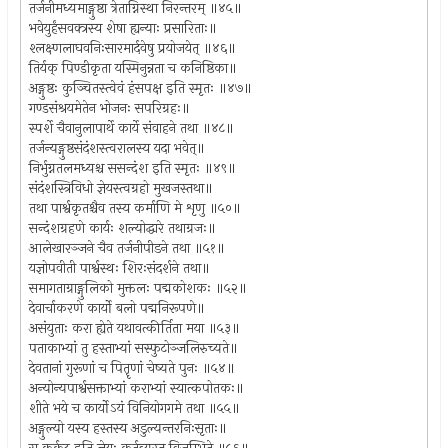
तर्जनीमध्यमाङ्गुष्ठा त्रेताग्निस्था निरन्तरम् ॥४५॥
भवेयुर्हंसवक्त्रस्य शेषा ह्यन्याः प्रसारिताः॥
श्लक्ष्णलाघवनिःसारमार्दवेषु प्रयोजयेत् ॥४६॥
तिर्यक् पिण्डीकृता यस्मिनुन्नता च कनिष्ठिका॥
अङ्गुष्ठः कुञ्चितस्त्वेवं हंसपक्ष इति स्मृतः ॥४७॥
गण्डसंश्रयमेतेन भोजनः सपरिग्रहः॥
स्पर्शे चैवानुलापार्थे कार्ये संवाहने तथा ॥४८॥
तर्जन्यङ्गुष्ठसंदंशस्त्वरालस्य यदा भवेत्॥
निर्भुग्नतलमध्यश्च ससन्दंश इति स्मृतः ॥४९॥
संदंशस्त्रिविधो ज्ञेयस्त्वग्रहो मुखजस्तथा॥
तथा पार्श्वकृतश्चैव तस्य कर्माणि मे शृणु ॥५०॥
सन्दंशग्रहणे कार्यः शल्योद्धारे तथाग्रजः॥
आलेखारञ्जने चैव तर्जनीपीडने तथा ॥५१॥
यज्ञोपवीती पार्श्वस्थः शिरःसंदर्शने तथा॥
समागताग्राङ्गुलिको मुक्तलः पद्मकोशकः ॥५२॥
देवार्चाकरणे कार्यो बलो पद्मनिरूपणे॥
असंयुताः करा ह्येते यथावत्कीर्तिता मया ॥५३॥
पताकाभ्यां तु हस्ताभ्यां सस्फुटोञ्जलिरुच्यते॥
देवतानां गुरूणां च पितॄणां चेष्यते पुनः ॥५४॥
अन्योन्यपार्श्वसक्ताभ्यां कराभ्यां स्यात्कपोतकः॥
शीते भये च कार्योऽयं विनियोगगमे तथा ॥५५॥
अङ्गुल्यो यस्य हस्तस्य अडुल्यन्तरनिःसृताः॥