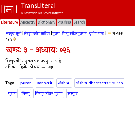
TransLiteral
A Nonprofit Public Service Initiative.
Literature
Ancestry
Dictionary
Prashna
Search
|
|
|
|
|
अध्यायः
संस्कृत सूची
संस्कृत स्तोत्र साहित्य
पुराण
विष्णुधर्मोत्तरपुराणम्
तृतीय खण्डः
०२६
खण्डः ३ - अध्यायः ०२६
विष्णुधर्मोत्तर पुराण एक उपपुराण आहे.
अधिक माहितीसाठी प्रस्तावना पहा.
Tags
:
puran
sanskrit
vishnu
vishnudharmottar puran
पुराण
विष्णु
विष्णुधर्मोत्तर पुराण
संस्कृत