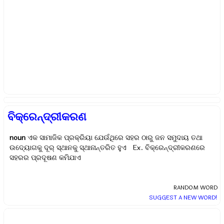
ବିକ୍ରେନ୍ଦ୍ରୀକରଣ
noun
ଏକ ସାମାଜିକ ପ୍ରକ୍ରିୟା ଯେଉଁଥିରେ ସହର ଠାରୁ ଜନ ସମୁଦାୟ ତଥା
ଉଦ୍ୟୋଗକୁ ଦୂର୍ ସ୍ଥାନକୁ ସ୍ଥାନାନ୍ତରିତ ହୁଏ Ex.
ବିକ୍ରେନ୍ଦ୍ରୀକରଣରେ
ସହରର ପ୍ରଦୂଷଣ କମିଯାଏ
RANDOM WORD
SUGGEST A NEW WORD!