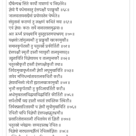
दौर्बल्यश्च सिते कार्यो गात्राणां च निदर्शने॥
ज्ञेयो वै वर्धमानस्तु हंसपक्षौ पराङ्मुखौ ॥६८॥
जालवातायनादीनां प्रयोगस्तेन चेष्यते॥
संयुतानां कराणां तु लक्षणं कथितं मया ॥६९॥
एवं ज्ञेयाः कराः सर्वे नानारससमुद्भवाः॥
अत ऊर्ध्वं प्रवक्ष्यामि नुस्तुहस्तमपाश्रयम् ॥७०॥
वक्षसोऽष्टांगुलस्थौ तु प्राङ्मुखौ खटकामुखौ॥
समानकूर्परासौ तु चतुरस्रो प्रकीर्तितौ ॥७१॥
हंसपक्षौ स्मृतौ हस्तौ व्यावृत्तौ तालवृन्तवत्॥
उद्वृत्ताविति विज्ञेयावथ व तालवृन्तकौ ॥७२॥
चतुरस्रीकृतौ हस्तौ हंसपक्षीकृतौ तथा॥
तिर्यङमुखावूर्ध्वतलौ ज्ञेयौ लघुमुखाविति ॥७३॥
तावेव मणिधन्वांतावरालकचितौ करौ॥
ज्ञेयावभिनये त्वेतौ ह्यरालखटकामुखौ ॥७४॥
भुजौ सकूर्पराग्रौ तु कुटिलावर्तितौ करौ॥
अधोमुखतलाविद्धावाविद्धाविति कीर्तितौ ॥७५॥
सर्पशीर्षौ यदा हस्तौ भवतां स्वस्तिक स्थितौ॥
तिर्यक्प्रसारितास्यौ च ज्ञेयौ सूचीमुखाविति ॥७६॥
रेचितौ चापि विज्ञेयौ हंसपक्षाद्भुतभ्रमौ॥
प्रसारितोत्तानतलौ रचितावेव सं ज्ञितौ ॥७७॥
चतुरस्रो भवेद्वामः सव्यहस्तश्च रेचितः॥
विज्ञेयो नाट्यतत्त्वज्ञैरेवं रेचितसंज्ञितः ॥७८॥