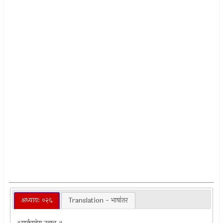
अध्यायः ०२६
Translation - भाषांतर