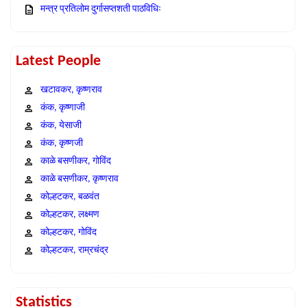
मन्त्र प्रतिलोम दुर्गासप्तशती पाठविधिः
Latest People
खटावकर, कृष्णराव
कंक, कृष्णाजी
कंक, येसाजी
कंक, कृष्णजी
काळे बसणीकर, गोविंद
काळे बसणीकर, कृष्णराव
कोल्हटकर, बळवंत
कोल्हटकर, लक्ष्मण
कोल्हटकर, गोविंद
कोल्हटकर, राम्रचंद्र
Statistics