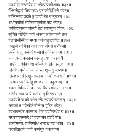
ऊर्ध्वाहंसनखस्यैव स भवेत्पद्मकोशकः ॥३४॥
श्लिष्टोङ्गुष्ठो निम्नमध्यः पताकोहिशिरो भवेत्॥
सलिलस्य प्रदाने तु कार्या तेन च सूचनम् ॥३५॥
अधोमुखीनां सर्वासामङ्गुलीनां यदा भवेत्॥
कनिष्ठाङ्गुष्ठका चोर्ध्वा तदा स्यान्मृगशीर्षकः ॥३६॥
सूचिते च्छेदिते कार्यं शक्या स्वोच्चालने तथा॥
त्रेताग्निसंस्थिता मध्या तर्जन्यङ्गुष्ठयोर्यदा ॥३७॥
काङ्गुले नामिका वक्रा तथा चोर्ध्वा कनीयसी॥
अनेन खलु कर्तव्यं फलानां तु निरूपणम् ॥३८॥
आवर्त्यन्ते करतले यस्याङ्गुल्यः करस्य वै॥
पार्श्वागतविकीर्णाश्च कोलपद्म इति स्मृतः ॥३९॥
प्रतिषेध कृते योज्यो नास्ति शून्येषु चाप्यथ॥
तिस्रः प्रसारिताङ्गुल्यस्तथा चोर्ध्वा कनीयसी ॥४०॥
तस्या मध्याश्रितोङ्गुष्ठः करः स चतुरः स्मृतः॥
वचसां विनियोगे च माध्ये चैव प्रयोजयेत् ॥४१॥
अनेनैव तथा कार्यं वर्णानां तु निरूपणम्॥
ऊर्ध्वस्थे च नवे च्श्वेतं रक्ते स्यादर्धमण्डलम् ॥४२॥
मण्डलं न भवेत्पीतं नीलं च मृदितं भवेत्॥
स्वभावस्थेन कृत्स्नं च शेषा वर्णास्तथैव च ॥४३॥
मध्यमाङ्गुष्ठसन्देशो वक्रा चैव प्रदेशिनी॥
ऊर्ध्वमन्याः प्रकीर्णाश्च भ्रमरश्च तदा भवेत् ॥४४॥
पद्मादिग्रहणे कार्यं कर्णपूरे तथाप्ययम्॥