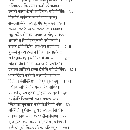
स कर्कट इति ज्ञेयः कर्तव्यस्तु विजृम्भिते ॥५६॥
मणिबन्धन विन्यस्तावरालौ वर्धमानकः॥
उत्तानौ नतपार्श्वस्थौ स्वस्तिकः परिकीर्तितः ॥५७॥
विस्तीर्णं सर्वमेतेन ऋतवो गगनं घनम्॥
समुद्रश्चाभिनेयः स्याद्भूमिश्च मनुजेश्वर ॥५८॥
खटकः खटके न्यस्य खटका वर्धमानकः॥
शृङ्गारार्थे प्रयोक्तव्यः प्रणामकरणेषु च ॥५९॥
अरालौ तु विपर्यस्तावुत्तानौ वर्धमानकौ॥
उत्सङ्ग इति विज्ञेयः स्पर्शस्य ग्रहणे परः ॥६०॥
मुक्तलं तु यदा हस्तं कपित्थं परिवेष्टयेत्॥
स विज्ञेयस्तदा हस्तो निषधो नाम नामतः ॥६१॥
संक्षिप्ते चैव निक्षिप्ते तथा कार्यः प्रपीडिते॥
पताकौ लम्बितौ हस्तौ दोलेति परिकीर्तिताः ॥६२॥
ध्यानादिदाने कर्तव्यो भक्ष्यादिकरणेषु च॥
द्वितीयपार्श्वसंश्लिष्टः पूर्वः पुष्पपुटः स्मृतः ॥६३॥
पूर्वाणि चाभिनेयानि करणानेव पार्थिव॥
पताकौ तु यदा हस्तौ मूर्तहस्तावधोमुखौ ॥६४॥
उपर्युपरि विन्यस्तौ तदा समकरः करः॥
सिंहव्याघ्रमृगाद्यानां कर्तव्योऽभिनयो भवेत् ॥६५॥
अञ्चितौ कूर्परासा तु यदा स्यात्सर्पशीर्षके॥
गजदन्तस्तथा नाम्ना कार्यः शैलनिबर्हणे ॥६६॥
शुकतुण्डौ करौ कृत्वा वक्षस्यभिमुखाञ्चितौ॥
शनैरधोमुखौ विद्धाववहित्थ इति स्मृतः ॥६७॥