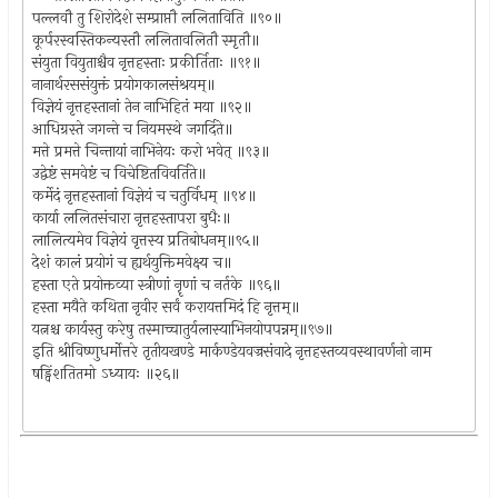
पल्लवौ तु शिरोदेशे सम्प्राप्तौ ललिताविति ॥९०॥
कूर्परस्वस्तिकन्यस्तौ ललितावलितौ स्मृतौ॥
संयुता वियुताश्चैव नृत्तहस्ताः प्रकीर्तिताः ॥९१॥
नानार्थरससंयुक्तं प्रयोगकालसंश्रयम्॥
विज्ञेयं नृत्तहस्तानां तेन नाभिहितं मया ॥९२॥
आधिग्रस्ते जगन्ते च नियमस्थे जगर्दिते॥
मत्ते प्रमत्ते चिन्तायां नाभिनेयः करो भवेत् ॥९३॥
उद्वेष्टं समवेष्टं च विचेष्टितविवर्तिते॥
कर्मेदं नृत्तहस्तानां विज्ञेयं च चतुर्विधम् ॥९४॥
कार्या ललितसंचारा नृत्तहस्तापरा बुधैः॥
लालित्यमेव विज्ञेयं वृत्तस्य प्रतिबोधनम्॥९५॥
देशं कालं प्रयोगं च ह्यर्थयुक्तिमवेक्ष्य च॥
हस्ता एते प्रयोक्तव्या स्त्रीणां नॄणां च नर्तके ॥९६॥
हस्ता मयैते कथिता नृवीर सर्वं करायत्तमिदं हि नृत्तम्॥
यत्नश्च कार्यस्तु करेषु तस्माच्चातुर्यलास्याभिनयोपपन्नम्॥९७॥
इति श्रीविष्णुधर्मोत्तरे तृतीयखण्डे मार्कण्डेयवज्रसंवादे नृत्तहस्तव्यवस्थावर्णनो नाम
षड्विंशतितमो ऽध्यायः ॥२६॥