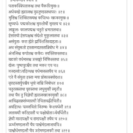
॥मार्कण्डेय उवाच ॥
पताकस्त्रिपताकश्च तथा वैकर्तरेमुखः॥
अर्धचन्द्रो ह्यटालश्च गुरुतुण्डस्तथापरः ॥१॥
मुष्टिश्च शिखिराख्यश्च कपित्थः खटकामुखः॥
सूच्यर्धः पद्मकोशश्च मृगशीर्षो मृगस्य च ॥२॥
लाङ्गूलः कालपद्मश्च चतुरो भ्रमरस्तथा॥
हंसास्यो हंसपक्षश्च संदंशो मुकुलस्तथा ॥३॥
असंयुताः करा ह्येते द्वाविंशतिरुदाहृताः॥
अथ संयुक्ततो हस्तान्गदतस्तान्निबोध मे ॥४॥
अंजलिश्च कपोतश्च कर्कटः स्वस्तिकस्तथा॥
खटको वर्धमानश्च उत्सङ्गो निषिधस्तथा ॥५॥
दोलः पुष्पपुटश्चैव तथा मकर एव च॥
गजदन्तोऽवहित्थश्च वर्धमानस्तथैव च ॥६॥
एते वै संयुता हस्ता मया प्रोक्तास्त्रयोदश॥
नृत्तहस्तार्युपश्चैव भूयो नाम्नि निबोधत ॥७॥
चतुरस्रस्तथा वृत्तस्तथा लघुमुखौ स्मृतौ॥
तथा चैव तु विज्ञेयौ ह्यरालखटकामुखौ ॥८॥
आविद्धवक्रसंव्यास्वौ रेचितावर्द्धरेचितौ॥
अवहित्थः पल्लवितो नितम्बः केशवर्धनौ ॥९॥
लताख्यौ करिहस्तौ च पक्षोद्योताऽर्थवर्धितौ॥
ज्ञेयौ गरुडपक्षौ च दण्डपक्षौ तथैव च ॥१०॥
ऊर्ध्वमण्डलजौ चैव पार्श्वमंडलाजावपि॥
पार्श्वार्धमण्डलौ चैव उरोमण्डलकौ तथा ॥११॥