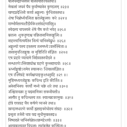
बालचन्द्राभिनयने बालस्यात्तरवस्तथा॥
मेखलां जघनं चैव कुर्याच्चानेन कुण्डलम् ॥२३॥
खण्डप्रदेशिनी कार्या अङ्गुल्यः कुंचितास्तथा॥
शेषा भिन्नोर्ध्ववलिता म्ररालेङ्गुलयः करे ॥२४॥
गाम्भीर्यसत्त्वशौंडीर्यकेशसंग्रहणादिषु॥
स्वेदस्य चापनयने शेषे चैष करो भवेत् ॥२५॥
म्ररालः शुकतुण्डश्च वक्रितानामिकाङ्गुलिः॥
नाहन्त्वमित्यथैतेन नित्यं चाभिनयेद्बुधः ॥२६॥
अङ्गुल्यो यस्य हस्तस्य तलमध्येऽग्रसंस्थिताः॥
तासामुपरिताङ्गुष्ठः स मुष्टिरिति संज्ञितः ॥२७॥
एष प्रहारे व्यायामे निर्दयस्तनपीडने ॥
सन्धारणेऽसियष्ट्योश्च ग्रहणे कुन्तदण्डयोः ॥२८॥
ऊर्ध्वाङ्गुष्ठोऽयमेव स्यात्करः शिखरसंज्ञितः॥
एष रश्मिग्रहे कार्यश्चापाङ्कुशधनुर्ग्रहे ॥२९ ॥।
मुष्टिमध्यगतोङ्गुष्ठः कपित्थ इति कीर्तितः॥
अनेनाभिनयः कार्यो मध्ये चक्रे शरे तथा ॥३०॥
उत्क्षिप्तवक्रा तु यदानामिका सकनीयसी॥
अस्यैव तु कपित्थस्य ततः स्यात्खटकामुखः ॥३१॥
होत्रे छत्रग्रह चैव कर्षणे व्यजने तथा॥
स्रग्दामधारणे कार्यो ह्यसङ्कोचोस्य संग्रहः ॥३२॥
प्रसृता तर्जनी चात्र यदा सूचीमुखस्तदा॥
निष्पादने चाभिनयेन्नेत्रशक्रमहेशयोः ॥३३॥
अस्याङ्गुल्यस्तु विपुलाः सहांङ्गुष्ठेन कुञ्चिताः॥