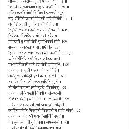
अञ्चितौ कूर्पराभ्यां तु त्रि पताकौ यदा करौ॥
किंचित्तिर्यग्गतावेतावावहित्थ प्रकीर्तितः ॥७९॥
मणिबन्धननिर्मुक्तौ शिथिलौ पल्लवौ स्मृतौ॥
बाहु शीविनिष्क्रान्तौ नितम्बौ परिकीर्तितौ ॥८०॥
अंसदेशे प्रवृत्तौ तु परिपार्श्वोत्थितौ तथा॥
विज्ञेयौ केशबंधाख्यौ करावाचार्यसम्मतौ ॥८१॥
तिर्यक्प्रसारितावेव पार्श्वसंस्थौ तथैव च॥
लताख्यौ तु करौ ज्ञेयौ नृत्ताभिनयनं प्रति ॥८२॥
समुन्नता लताहस्तः पार्श्वात्पार्श्वविलोडितः॥
द्वितीयः खटकाख्यश्च करिहस्तः प्रकीर्तितः ॥८३॥
कटिशीर्षनिविष्टाग्रौ त्रिपताकौ यदा करौ॥
पक्षावञ्चितकौ वामे तदा ज्ञेयौ प्रयोक्तृभिः ॥८४॥
तावेव तु परावृत्तौ पक्षाघातौ कराविति॥
अधोमुखतलाविद्धौ ज्ञेयौ गरुडपक्षकौ ॥८५॥
तथा प्रसारितभुजौ दण्डपक्षाविति स्मृतौ॥
तौ चोर्ध्वमण्डलौ ज्ञेयौ गुरुदेशविवर्तनात् ॥८६॥
तावेव पार्श्वविन्यस्तौ विज्ञेयौ पार्श्वमण्डलौ॥
वेष्टितावेष्टितौ हस्तौ तयोर्मण्डलकौ स्मृतौ ॥८७॥
तावेव मणिबन्धान्तौ स्वस्तिकाकृतिसंज्ञितौ॥
स्वस्तिकाविति विख्यातौ विख्यातौ च प्रकी र्णकौ ॥८८॥
द्वावेव पद्मकोशाभौ पद्मकोशाविति स्मृतौ॥
करावुद्धे जिताग्रौ तु विज्ञेयावलिपल्लवौ ॥८९॥
ऊर्ध्वप्रसारितौ विद्धौ विज्ञेयावुल्वणाविति॥