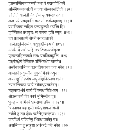
इष्टस्वस्तिककावन्यौ तथा वै पद्मकौशिकौ॥
अल्लिपल्लवसंज्ञौ च तथा चोल्वनसंज्ञितौ ॥१२॥
ललितौ वलितौ चैव ज्ञेया नृत्यकराः सदा॥
अतः परं प्रवक्ष्यामि कराणां कर्मलक्षणम् ॥१३॥
प्रसारिताग्रा सहिता यस्याङ्गुल्यो भवन्ति हि॥
कुञ्चितश्च तथाङ्गुष्ठः स पताक इति स्मृतः ॥१४॥
एष प्रहारग्रहणे रोधने स्यात्प्रतापने॥
चलिताङ्गुलिरप्येष वायुवृष्टिनिरूपणे ॥१५॥
ऊर्ध्वगश्च तथोत्साहे छत्रादिष्वप्यधोमुखः॥
पुष्करप्रहितस्ताले समः प्रचलिताङ्गुलिः ॥१६॥
पक्ष्मोत्क्षेपे रेचितक उत्क्षिप्तश्चैव धारणे॥
अस्यैकानामिका वक्रा त्रिपताका तथा भवेत् ॥१७॥
आवाहने प्रयुञ्जीत मुकुटाभिनयेऽप्युत॥
अचलाङ्गुलिरप्येष लघुपक्षिनिरूपणे ११८॥
तयानासिकया कार्यं तथैवाश्रुप्रमार्जनम्॥
मङ्गलस्पर्शनं कार्यं शिरसश्च निवेशनम् ॥१९॥
श्रोत्रसंवरणं चैव कार्यं भूमिमुखेन तु॥
भुजङ्गानामाभिनयं भ्रमराणां तथैव च ॥२०॥
त्रिपताका यदा हस्ते भवेत्पृष्ठावलोकिनी॥
तर्जनी तु तदा ज्ञेयः कर्तरीमुखसंज्ञकः ॥२१॥
कार्योऽयं परिवारेषु भिन्नश्च पतनेषु च॥
अनामिका तु साङ्गुष्ठा अर्धचन्द्रे करे भवेत् ॥२२॥