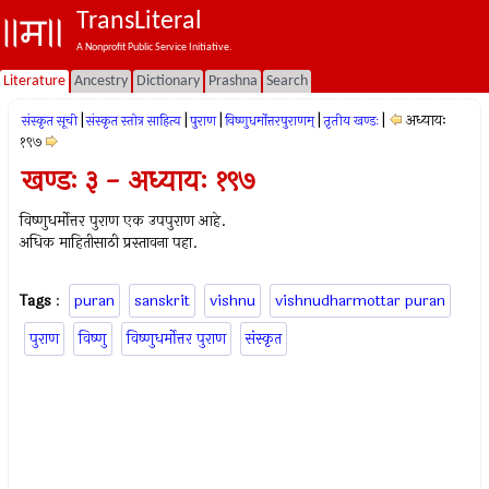
TransLiteral
A Nonprofit Public Service Initiative.
Literature
Ancestry
Dictionary
Prashna
Search
|
|
|
|
|
अध्यायः
संस्कृत सूची
संस्कृत स्तोत्र साहित्य
पुराण
विष्णुधर्मोत्तरपुराणम्
तृतीय खण्डः
१९७
खण्डः ३ - अध्यायः १९७
विष्णुधर्मोत्तर पुराण एक उपपुराण आहे.
अधिक माहितीसाठी प्रस्तावना पहा.
Tags
:
puran
sanskrit
vishnu
vishnudharmottar puran
पुराण
विष्णु
विष्णुधर्मोत्तर पुराण
संस्कृत