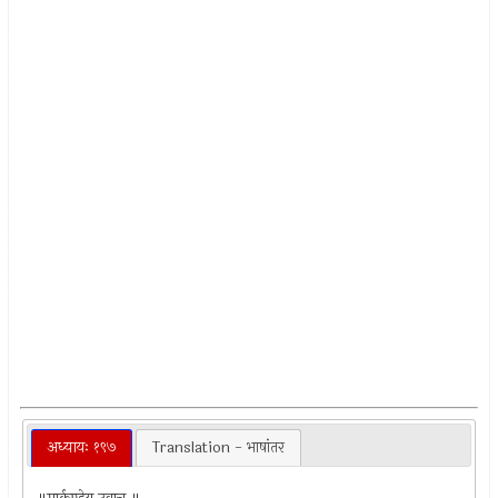
अध्यायः १९७
Translation - भाषांतर