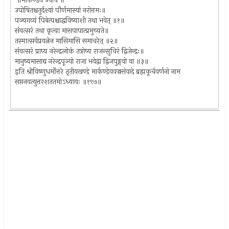
॥मार्कण्डेय उवाच ॥
उपोषितश्चतुर्दश्यां पौर्णमास्यां नरोत्तमः॥
पञ्चगव्यं पिबेत्पश्चाद्धविष्याशी तथा भवेत् ॥१॥
संवत्सरं तथा कृत्वा मासपापात्प्रमुच्यते॥
तस्मात्सर्वप्रयत्नेन मासिमासि समाचरेत् ॥२॥
संवत्सरं प्राप्य नरेन्द्रलोकं तत्रोष्य राजन्सुचिरं द्विजेन्द्रः॥
मानुष्यमासाद्य नरेन्द्रपूज्यो राजा भवेद्वा द्विजपुङ्गवो वा ॥३॥
इति श्रीविष्णुधर्मोत्तरे तृतीयखण्डे मार्कण्डेयवज्रसंवादे ब्रह्मकूर्चवर्णनो नाम
सप्तनवत्युत्तरशततमोऽध्यायः ॥१९७॥