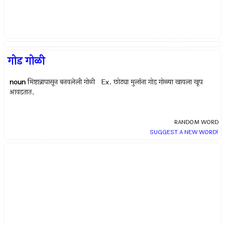
गोड गोळी
noun
मिष्टान्नापासून बनवलेली गोळी Ex.
छोट्या मुलांना गोड गोळ्या खायला खूप
आवडतात.
RANDOM WORD
SUGGEST A NEW WORD!