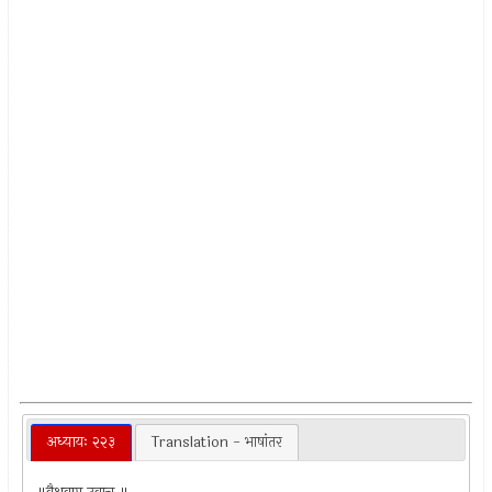
अध्यायः २२३
Translation - भाषांतर