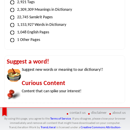
2,921 Tags
2,309,309 Meanings in Dictionary
22,745 Sanskrit Pages
1,153,927 Words in Dictionary
1,048 English Pages
1 Other Pages
Suggest a word!
Suggest new words or meaning to our dictionary!!
Curious Content
Content that can spike your interest!
contact us
disclaimer
about us
By using this page, you agree to the
Terms of Service
. If you disagree, please close your browser
immediately and remove all content that might have downloaded on your computer.
TransLiteration Work
by
TransLiteral
is licensed under a
Creative Commons Attribution-