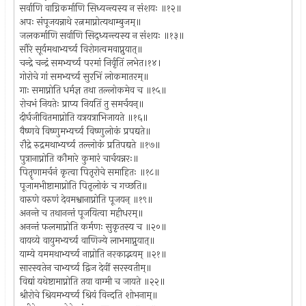
सर्वाणि वाग्निकर्माणि सिध्यन्त्यस्य न संशयः ॥१२॥
अपः संपूजयन्नाथे रत्नमाप्नोत्यथाम्बुजम्॥
जलकर्माणि सर्वाणि सिद्ध्यन्त्यस्य न संशयः ॥१३॥
सौरे सूर्यमथाभ्यर्च्य विरोगत्वमवाप्नुयात्॥
चन्द्रे चन्द्रं समभ्यर्च्य परमां निर्वृतिं लभेत।१४।
गोरोचे गां समभ्यर्च्य सुरभिं लोकमातरम्॥
गाः समाप्नोति धर्मज्ञ तथा तल्लोकमेव च ॥१५॥
रोचभं नियतेः प्राप्य नियतिं तु समर्चयन्॥
दीर्घजीवितमाप्नोति यत्रयत्राभिजायते ॥१६॥
वैष्णवे विष्णुमभ्यर्च्य विष्णुलोकं प्रपद्यते॥
रौद्रे रुद्रमथाभ्यर्च्य तल्लोकं प्रतिपद्यते ॥१७॥
पुत्रानाप्नोति कौमारे कुमारं चार्चयन्नरः॥
पितॄणामर्चनं कृत्वा पितृरोचे समाहितः ॥१८॥
पूजामभीष्टामाप्नोति पितृलोकं च गच्छति॥
वारुणे वरुणं देवमश्वानाप्नोति पूजयन् ॥१९॥
अनन्ते च तथानन्तं पूजयित्वा महीधरम्॥
अनन्तं फलमाप्नोति कर्मणः सुकृतस्य च ॥२०॥
वायव्ये वायुमभ्यर्च्य वाणिज्ये लाभमाप्नुयात्॥
याम्ये यममथाभ्यर्च्य नाप्नोति नरकाद्भयम् ॥२१॥
सारस्वतेन चाभ्यर्च्य द्विज देवीं सरस्वतीम्॥
विद्यां यथेष्टामाप्नोति तया वाग्मी च जायते ॥२२॥
श्रीरोचे श्रियमभ्यर्च्य श्रियं विन्दति शोभनाम्॥