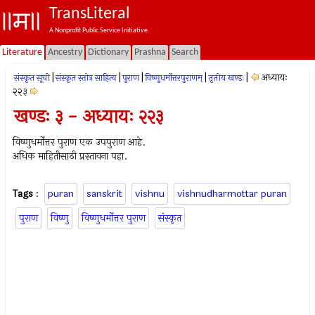
TransLiteral
A Nonprofit Public Service Initiative.
Literature
Ancestry
Dictionary
Prashna
Search
|
|
|
|
|
अध्यायः
संस्कृत सूची
संस्कृत स्तोत्र साहित्य
पुराण
विष्णुधर्मोत्तरपुराणम्
तृतीय खण्डः
२२३
खण्डः ३ - अध्यायः २२३
विष्णुधर्मोत्तर पुराण एक उपपुराण आहे.
अधिक माहितीसाठी प्रस्तावना पहा.
Tags
:
puran
sanskrit
vishnu
vishnudharmottar puran
पुराण
विष्णु
विष्णुधर्मोत्तर पुराण
संस्कृत