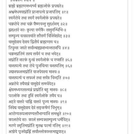
॥वैश्रवण उवाच ॥
ब्राह्मे ब्रह्माणमभ्यर्च्य ब्रह्मलोकं प्रपद्यते॥
अश्वमेधमवाप्नोति प्राजापत्ये प्रजापतिम् ॥१॥
स्वर्गरोचे तथा स्वर्गं स्वर्गलोकं प्रपद्यते॥
चक्ररोचे तथा चक्रं वैष्णवन्तु सुदर्शनम् ॥२॥
द्वादशारं नरः कृत्वा वर्णकैः ससुगन्धिभिः॥
सम्पूज्य वत्सरस्यांते सौवर्णं विनिवेदयेत् ॥३॥
वासुदेवाय देवाय द्वितीयं ब्राह्मणाय च॥
रिपून्स जयते सर्वान्बाह्यानाभ्यन्तरानपि ॥४॥
चक्रमप्रतिमं तस्य सर्वगं च तथा भवेत्॥
नाप्नोति नारकं दुःखं स्वर्गलोकं च गच्छति ॥५॥
वानस्पत्ये तथा रोचे पूजयित्वा वनस्पतिम् ॥६॥
उद्यानफलमाप्नोति वाजपेयस्य मानवः॥
वानस्पत्यं च सफलं तथा सर्वत्र विन्दति ॥७॥
अन्नरोचे तथैवान्नं वासुदेवं समर्चयेत्॥
क्षेत्रमध्यगतस्त्वन्नं प्राप्नोति बहु मानवः ॥८॥
परलोके तथा तृप्तिं स्वर्गलोके तथैव च॥
अहते वासरे चाह्नि वासरं पूज्य मानवः ॥९॥
निवेद्य वासुदेवाय देवं सङ्कर्षणं विभुम्॥
आरोग्यरूपलावण्यसौभाग्यानि समश्नुते ॥१०॥
कालरोचे नरः कालं सम्यक्सम्पूज्य धर्मवित्॥
मरणे स्मृतिमाप्नोति मृतश्च परमां गतिम् ॥११॥
आग्नेये पूजयेद्वह्निं सर्वांल्लोकान्समाप्नुयात्॥