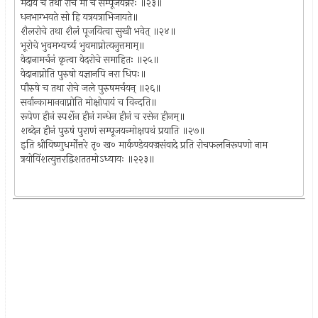
मदीये च तथा रोचे मां च सम्पूजयन्नरः ॥२३॥
धनभाग्भवते सो हि यत्रयत्राभिजायते॥
शैलरोचे तथा शैलं पूजयित्वा सुखी भवेत् ॥२४॥
भूरोचे भुवमभ्यर्च्य भुवमाप्नोत्यनुत्तमाम्॥
वेदानामर्चनं कृत्वा वेदरोचे समाहितः ॥२५॥
वेदानाप्नोति पुरुषो यज्ञानपि नरा धिपः॥
पौरुषे च तथा रोचे जले पुरुषमर्चयन् ॥२६॥
सर्वान्कामानवाप्नोति मोक्षोपायं च विन्दति॥
रूपेण हीनं स्पर्शेन हीनं गन्धेन हीनं च रसेन हीनम्॥
शब्देन हीनं पुरुषं पुराणं सम्पूजयन्मोक्षपथं प्रयाति ॥२७॥
इति श्रीविष्णुधर्मोत्तरे तृ० ख० मार्कण्डेयवज्रसंवादे प्रति रोचफलनिरूपणो नाम
त्रयोविंशत्युत्तरद्विशततमोऽध्यायः ॥२२३॥