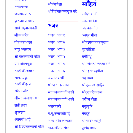
साहित्य
श्री वेंकटेश्वर
हस्तामलक
श्रीविठोबाअण्णाकृत पदे
कथाकल्पतरू
आदिमाया गीता
कुशलवोपाख्यान
अगस्त्यगीता
भजन
सार्थ लघुवाक्यवृत्ती
अष्टावक्र गीता
लीळा चरित्र
भजन : भाग १
अवधूत गीता
गीत महाभारत
भजन : भाग २
श्रीमद्भागवतमहापुराण
मयूर भरत्सार
भजन : भाग ३
बृहत्संहिता
श्री नक्षत्रस्वामी चरित्र
भजन : भाग ४
धर्मसिंधु
प्रायश्चित्तमयूख
भजन : भाग ५
श्रीगणेशाची सहस्त्र नामे
रुक्मिणीस्वयंवर
भजन : भाग ६
श्रीमद्‍भगवद्‍गीता
सामराजकृत
अवतार वाणी
ग्रहलाघव
रुक्मिणीहरण
श्रीदत्त भजन गाथा
श्री गुरू ग्रंथ साहिब
संकेत कोश
संत एकनाथांचीं भजनें
श्रीगुरुचरित्रकाव्य
श्रीसंतएकनाथ गाथा
संत एकनाथांचीं भजनें
कपिल गीता
सती हृदय
भजनावली
मनुस्मृति
शुकाष्टक
प.पू.कलावतीआई
मेघदूत
श्यामची आई
भक्ति-गीत कल्पतरू
श्रीनारदभक्तिसूत्रें
श्री सिद्धारूढस्वामी चरित्र
मानसगीत सरोवर
नृसिंहाख्यान