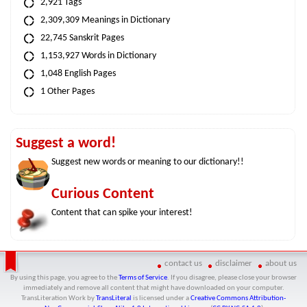
2,921 Tags
2,309,309 Meanings in Dictionary
22,745 Sanskrit Pages
1,153,927 Words in Dictionary
1,048 English Pages
1 Other Pages
Suggest a word!
Suggest new words or meaning to our dictionary!!
Curious Content
Content that can spike your interest!
contact us
disclaimer
about us
By using this page, you agree to the
Terms of Service
. If you disagree, please close your browser
immediately and remove all content that might have downloaded on your computer.
TransLiteration Work
by
TransLiteral
is licensed under a
Creative Commons Attribution-