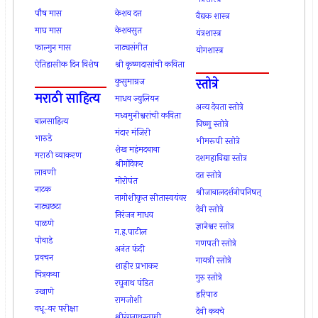
पौष मास
केशव दत्त
वैद्यक शास्त्र
माघ मास
केशवसुत
यंत्रशास्त्र
फाल्गुन मास
नाट्यसंगीत
योगशास्त्र
ऐतिहासीक दिन विशेष
श्री कृष्णदासांची कविता
स्तोत्रे
कुसुमाग्रज
मराठी साहित्य
माधव ज्युलियन
अन्य देवता स्तोत्रे
मध्वमुनीश्वरांची कविता
बालसाहित्य
विष्णु स्तोत्रे
मंदार मंजिरी
भारुडे
भीमरूपी स्तोत्रे
शेख महंमदबाबा
मराठी व्याकरण
दशमहाविद्या स्तोत्र
श्रीगोंदेकर
लावणी
दत्त स्तोत्रे
मोरोपंत
नाटक
श्रीजाबालदर्शनोपनिषत्
नागोशीकृत सीतास्वयंवर
नाट्यछटा
देवी स्तोत्रे
निरंजन माधव
पाळणे
ज्ञानेश्वर स्तोत्र
ग.ह.पाटील
पोवाडे
गणपती स्तोत्रे
अनंत फंदी
प्रवचन
गायत्री स्तोत्रे
शाहीर प्रभाकर
चित्रकथा
गुरु स्तोत्रे
रघुनाथ पंडित
उखाणे
हरिपाठ
रामजोशी
वधू-वर परीक्षा
देवी कवचे
श्रीरंगनाथस्वामी