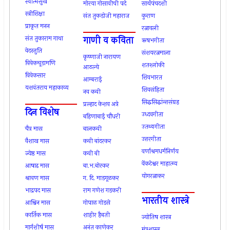
स्वात्मसुख
मोरया गोसावीची पदे
सार्थपंचदशी
स्त्रीशिक्षा
संत तुकडोजी महाराज
कुराण
प्राकृत मनन
रत्नावली
गाणी व कविता
संत तुकाराम गाथा
ऋषभगीता
वेदस्तुति
संशयरत्नमाला
कृष्‍णाजी नारायण
विवेकचूडामणि
शतश्लोकी
आठल्‍ये
विवेकसार
शिवभारत
आम्बराई
यशवंतराय महाकाव्य
शिवसंहिता
नव कवी
सिद्धसिद्धांन्तसंग्रह
प्रल्हाद केशव अत्रे
दिन विशेष
उध्दवगीता
बहिणाबाई चौधरी
उतथ्यगीता
चैत्र मास
बालकवी
उत्तरगीता
वैशाख मास
कवी बांदरकर
वर्णाश्रमधर्मनिर्णय
ज्येष्ठ मास
कवी बी
वेंकटेश्वर माहात्म्य
आषाढ मास
बा.भ.बोरकर
योगरत्नाकर
श्रावण मास
ग. दि. माडगूळकर
भाद्रपद मास
राम गणेश गडकरी
भारतीय शास्त्रे
आश्विन मास
गोपाळ गोडसे
कार्तिक मास
शाहीर हैबती
ज्योतिष शास्त्र
मार्गशीर्ष मास
अनंत काणेकर
मंत्रशास्त्र