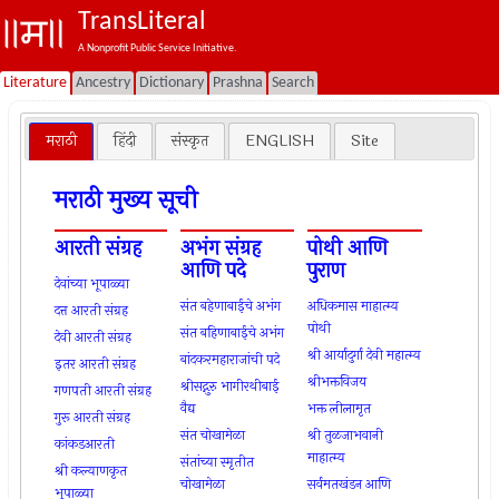
TransLiteral
A Nonprofit Public Service Initiative.
Literature
Ancestry
Dictionary
Prashna
Search
मराठी
हिंदी
संस्कृत
ENGLISH
Site
मराठी मुख्य सूची
आरती संग्रह
अभंग संग्रह
पोथी आणि
आणि पदे
पुराण
देवांच्या भूपाळ्या
संत बहेणाबाईचे अभंग
अधिकमास माहात्म्य
दत्त आरती संग्रह
पोथी
संत बहिणाबाईचे अभंग
देवी आरती संग्रह
श्री आर्यादुर्गा देवी महात्म्य
बांदकरमहाराजांची पदे
इतर आरती संग्रह
श्रीभक्तविजय
श्रीसद्गुरु भागीरथीबाई
गणपती आरती संग्रह
वैद्य
भक्त लीलामृत
गुरू आरती संग्रह
संत चोखामेळा
श्री तुळजाभवानी
कांकडआरती
माहात्म्य
संतांच्या स्मृतीत
श्री कल्याणकृत
चोखामेळा
सर्वमतखंडन आणि
भूपाळ्या