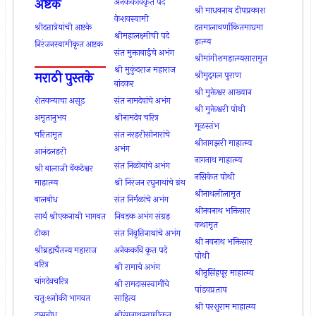
अष्टक
अनेककविकृत पदें
श्री माधवनाथ दीपप्रकाश
केशवस्वामी
श्रीदत्तात्रेयांची अष्टके
दत्तमालावर्णांकितमाघमा
श्रीमहालक्ष्मीची पदे
हात्म्य
निरंजनस्वामीकृत अष्टक
संत मुक्ताबाईचे अभंग
श्रीमांगीशमहात्म्यसारामृत
श्री मुकुंदराज महाराज
मराठी पुस्तके
श्रीमुद्‍गल पुराण
बांदकर
श्री मुक्तेश्वर आख्यान
शेतकर्‍याचा असूड
संत नामदेवांचे अभंग
श्री मुक्तेश्वरी पोथी
अमृतानुभव
श्रीनामदेव चरित्र
मूळस्तंभ
चरितामृत
संत नरहरीसोनारांचे
श्रीनागझरी माहात्म्य
अभंग
आनंदलहरी
नागनाथ माहात्म्य
संत निळोबांचे अभंग
श्री बालाजी वेंकटेश्वर
नसिकेत पोथी
माहात्म्य
श्री निरंजन रघुनाथांचे ग्रंथ
श्रीनाथलीलामृत
बालबोध
संत निर्मळांचे अभंग
श्रीनवनाथ भक्तिसार
सार्थ श्रीएकनाथी भागवत
निवडक अभंग संग्रह
कथामृत
टीका
संत निवृत्तिनाथांचे अभंग
श्री नवनाथ भक्तिसार
श्रीब्रह्मचैतन्य महाराज
अनेककवि कृत पदे
पोथी
वरित्र
श्री रामाचे अभंग
श्रीनृसिंहपूर माहात्म्य
चांगदेवचरित्र
श्री रामदासस्वामींचे
पांडवप्रताप
चतुःश्लोकी भागवत
साहित्य
श्री परशुराम माहात्म्य
दासबोध
श्रीरंगनाथस्वामीकृत