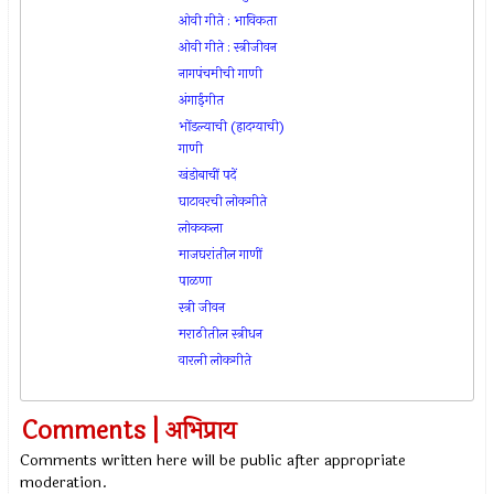
ओवी गीते : भाविकता
ओवी गीते : स्त्रीजीवन
नागपंचमीची गाणी
अंगाईगीत
भोंडल्याची (हादग्याची)
गाणी
खंडोबाचीं पदें
घाटावरची लोकगीते
लोककला
माजघरांतील गाणीं
पाळणा
स्त्री जीवन
मराठीतील स्त्रीधन
वारली लोकगीते
Comments | अभिप्राय
Comments written here will be public after appropriate
moderation.