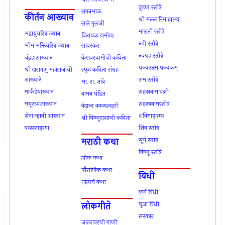
कृष्ण स्तोत्रे
सगनभाऊ
कीर्तन आख्यान
श्री मल्लारिमाहात्म्य
साने गुरूजी
मारुती स्तोत्रे
भद्रायुचरित्राख्यान
विनायक दामोदर
नदी स्तोत्रे
भीम भक्तिचरित्राख्यान
सावरकर
नवग्रह स्तोत्रे
चंद्रहासाख्यान
केशवस्वामींची कविता
पञ्चरत्नम् पञ्चकम्
श्री दासगणु महाराजांची
स्फुट कविता संग्रह
आख्याने
राम स्तोत्रे
भा. रा. तांबे
मार्कंडेयाख्यान
सहस्रनामावली
वामन पंडित
मयूरध्वजाख्यान
सहस्त्रनामस्तोत्र
वेदान्त काव्यलहरी
सेना न्हावी आख्यान
शनिमाहात्म्य
श्री विष्णुदासांची कविता
वत्सलाहरण
शिव स्तोत्रे
मराठी कथा
सूर्य स्तोत्रे
विष्णु स्तोत्रे
लोक कथा
पौराणिक कथा
विधी
तात्पर्य कथा
कर्म विधी
लोकगीते
पूजा विधी
संस्कार
जात्यावरची गाणी