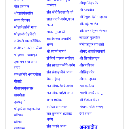
श्रीपूर्णानंद चरित्र
पदसंग्रह
गीत दासायन
श्री दत्तप्रबोध
संत श्रीरोहिदासांची पदे
श्रीदासोपंतचरित्र
श्री रेणुका देवी माहात्म्य
सात वारांचे अभंग,पद व
समग्र दिवाकर
श्रीसाईसच्चरित
भजन
श्रीज्ञानेश्वरांची गाथा
श्रीसप्तशतीगुरुचरित्रसार
साधन मुक्तावलि
श्रीज्ञानदेवतेहत्तिशी
सप्तशती गुरूचरित्र
ज्ञानदेवांच्या समाधीचे
ज्ञानेश्वरी भावार्थदीपिका
अभंग
मोरोपंतकृत सप्तशती
ज्ञानोदय भजनी मालिका
श्री स्वामी समर्थ
श्रीमद् आद्यशंकराचार्य
श्रीकृष्ण - कथामृत
संकीर्ण वाड्मय साहित्य
श्री शिवलीलामृत
तुकाराम बाबा अभंग
संत सावतामाळींचे अभंग
श्रीरामविजय
संग्रह
संत सेनान्हावींचे अभंग
श्रीसिद्धचरित्र
समश्लोकी भगवद्‌गीता
शेख महंमद
श्रीदत्तमाहात्म्य
गीताई
संत सोपानदेवांचे अभंग
स्वात्मसौख्य
गीतापद्यमुक्ताहार
संत सोयराबाईचे अभंग
स्वामी समर्थ सारामृत
ग्रामगीता
अभंग ज्ञानेश्वरी
श्री वेंकटेश विजय
हंसपद्धती
त्रयोदश अभंगमाला
विद्यागणपतिरहस्यम्
श्रीज्ञानेश्वर महाराजांचा
संत तुकाराम अप्रसिद्ध
देवी विजय
हरिपाठ
अभंग
हरिवंश
अनुवादीत
संत वंकाचे अभंग
हरिविजय