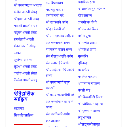
ब्रह्मविद्यारहस्य
दासविश्रामधाम
श्री कल्याणकृत आरत्या
श्रीदत्तलीलामृताब्धिसार
महाराष्ट्र सारस्वत
खंडोबा आरती संग्रह
दासोपंताची पदे
दीप रत्नाकर
श्रीकृष्ण आरती संग्रह
श्री दत्तात्रेयाचे अभंग
ज्ञानमोदक पोथी
मारुती आरती संग्रह
श्रीदत्तात्रेयाचीं पदे
श्री गजानन विजय
पांडुरंग आरती संग्रह
श्री संत एकनाथ साहित्य
गणेश पुराण
रामचंद्राचीं आरती
संत एकनाथांचे अभंग
श्री गणेश प्रताप
शंकर आरती संग्रह
गणपतीचे वाराचे अभंग
श्री गोरक्ष प्रवाह
स्तवन
संत गोराकुंभारांचे अभंग
गुरूचरित्र
सूर्याच्या आरत्या
संत जनाबाईचे अभंग
हरिवरदा
तुळशी आरती संग्रह
श्रीजनार्दनस्वामींचे ताटीचे
काळभैरव
वारांचा आरती संग्रह
अभंग
कार्तिक माहात्म्य
वेंकटेश आरती संग्रह
श्री कल्याणांचीं स्फुट
श्रीकरवीर माहात्म्य
प्रकरणें
काशी खंड
ऐतिहासिक
श्री कल्याणस्वामींची पदे
श्री किसनगिरी विजय
साहित्य
संत कान्होबा महाराजांचे
श्री कोकिळा माहात्म्य
अभंग
आज्ञापत्र
श्री कृष्णा माहात्म्य
संत कर्ममेळांचे अभंग
शिवचरित्रसाहित्य
लघुभागवत
करुणासागर
श्रीसद्‍गुरुलीलामृत