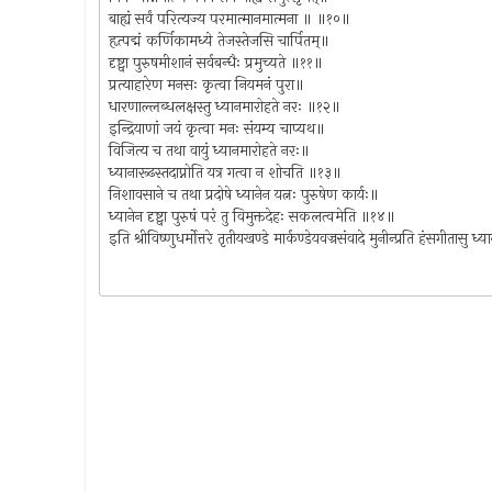
बाह्यं सर्वं परित्यज्य परमात्मानमात्मना ॥ ॥१०॥
हृत्पद्मं कर्णिकामध्ये तेजस्तेजसि चार्पितम्॥
दृष्ट्वा पुरुषमीशानं सर्वबन्धैः प्रमुच्यते ॥११॥
प्रत्याहारेण मनसः कृत्वा नियमनं पुरा॥
धारणाल्लब्धलक्षस्तु ध्यानमारोहते नरः ॥१२॥
इन्द्रियाणां जयं कृत्वा मनः संयम्य चाप्यथ॥
विजित्य च तथा वायुं ध्यानमारोहते नरः॥
ध्यानारूढस्तदाप्नोति यत्र गत्वा न शोचति ॥१३॥
निशावसाने च तथा प्रदोषे ध्यानेन यत्नः पुरुषेण कार्यः॥
ध्यानेन दृष्ट्वा पुरुषं परं तु विमुक्तदेहः सकलत्वमेति ॥१४॥
इति श्रीविष्णुधर्मोत्तरे तृतीयखण्डे मार्कण्डेयवज्रसंवादे मुनीन्प्रति हंसगीतासु 