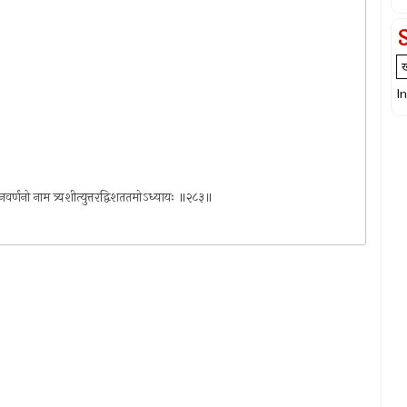
I
ध्यानवर्णनो नाम त्र्यशीत्युत्तरद्विशततमोऽध्यायः ॥२८३॥