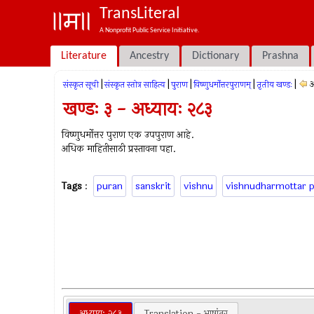
TransLiteral
A Nonprofit Public Service Initiative.
Literature
Ancestry
Dictionary
Prashna
|
|
|
|
|
अ
संस्कृत सूची
संस्कृत स्तोत्र साहित्य
पुराण
विष्णुधर्मोत्तरपुराणम्
तृतीय खण्डः
खण्डः ३ - अध्यायः २८३
विष्णुधर्मोत्तर पुराण एक उपपुराण आहे.
अधिक माहितीसाठी प्रस्तावना पहा.
Tags
:
puran
sanskrit
vishnu
vishnudharmottar 
अध्यायः २८३
Translation - भाषांतर