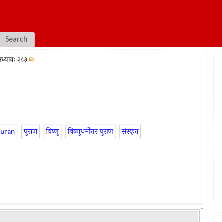
Search
ध्यायः २८३
puran
पुराण
विष्णु
विष्णुधर्मोत्तर पुराण
संस्कृत