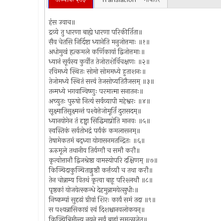
हंस उवाच॥
द्रव्ये तु धारणा बाह्ये धारणा परिकीर्तिता॥
सैव चेतसि निर्दिष्टा ध्यानेति मनुजोत्तमाः ॥१॥
अधोमुखं हृत्कमले कर्णिकायां द्विजोत्तमाः॥
ध्यानं सूर्यस्य कुर्वीत तेजोराशेर्विचक्षणः ॥२॥
रविमध्ये स्थितः सोमो सोममध्ये हुताशनः॥
तेजोमध्ये स्थितं सत्त्वं तेजसोप्यतितैजसम् ॥३॥
तन्मध्ये भगवान्विष्णुः परमात्मा सनातनः॥
अच्युतः पुरुषो नित्यं सर्वव्यापी महेश्वरः ॥४॥
सूक्ष्मातिसूक्ष्मन्तं पश्येत्तेजोमूर्तिं दुरासदम्॥
ध्यानयोगेन तं दृष्ट्वा सिद्धिमाप्नोति मानवः ॥५॥
स्वस्तिकं सर्वतोभद्रं पर्यंकं कमलासनम्॥
तेषामेकतमं बद्ध्वा योगासनमतन्द्रितः ॥६॥
ऊरुमूले तथानीय तिर्यग्गौ च समौ करौ॥
कृत्वोत्तानौ द्विजश्रेष्ठा वामस्योपरि दक्षिणम् ॥७॥
किञ्चिदाकुञ्चिताङ्गुष्ठौ कर्त्तव्यौ च तथा करौ॥
तेन चोन्नाम्य वितथं कृत्वा बाहू परिश्लथौ ॥८॥
पृष्ठकां योजयेत्स्कन्धे देहमुन्नामयेत्सुधीः॥
निष्कम्पां सुदृढां ग्रीवां शिरः कार्यं समं तदा ॥९॥
स पश्यन्नासिकाग्रं स्वं दिशश्चानवलोकयन्॥
किञ्चिन्निमील्य नयने सर्वं बाह्यं समुत्सृजेत्॥