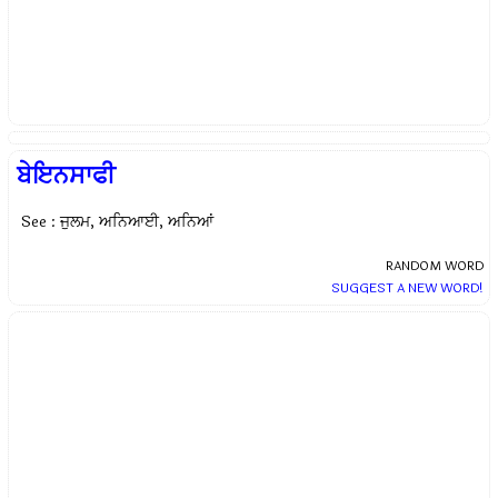
ਬੇਇਨਸਾਫੀ
See : ਜੁਲਮ, ਅਨਿਆਈ, ਅਨਿਆਂ
RANDOM WORD
SUGGEST A NEW WORD!