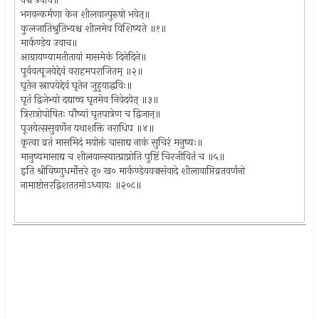
वज्र उवाच॥
भगवन्कर्मणा केन शीलवान्पुरुषो भवेत्॥
कुलजातिश्रुतिभ्यश्च शीलमेव विशिष्यते ॥१॥
मार्कण्डेय उवाच॥
आग्रायण्यामतीतायां मासमेकं दिनेदिने॥
पूर्ववत्पूजयेद्देवं वराहमपराजितम् ॥२॥
घृतेन स्नापयेद्देवं घृतेन जुहुयाद्धविः॥
घृतं द्विजेभ्यो दद्याच्च घृतमेव निवेदयेत् ॥३॥
त्रिरात्रोपोषितः पौष्यां घृतपात्रेण च द्विजान्॥
पूजयेत्ससुवर्णेन यथाशक्ति नराधिप ॥४॥
कृत्वा व्रतं मासमिदं मयोक्तं चासाद्य नाकं सुचिरं मनुष्यः॥
मानुष्यमासाद्य च शीलवान्स्यात्प्राप्नोति पुष्टिं चिरजीवितं च ॥५॥
इति श्रीविष्णुधर्मोत्तरे तृ० ख० मार्कण्डेयवज्रसंवादे शीलावाप्तिव्रतवर्णनो
नामाष्टोत्तरद्विशततमोऽध्यायः ॥२०८॥