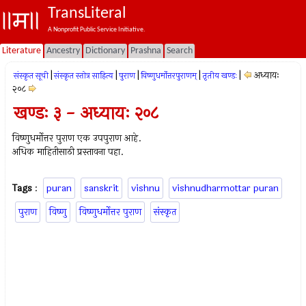
TransLiteral
A Nonprofit Public Service Initiative.
Literature
Ancestry
Dictionary
Prashna
Search
|
|
|
|
|
अध्यायः
संस्कृत सूची
संस्कृत स्तोत्र साहित्य
पुराण
विष्णुधर्मोत्तरपुराणम्
तृतीय खण्डः
२०८
खण्डः ३ - अध्यायः २०८
विष्णुधर्मोत्तर पुराण एक उपपुराण आहे.
अधिक माहितीसाठी प्रस्तावना पहा.
Tags
:
puran
sanskrit
vishnu
vishnudharmottar puran
पुराण
विष्णु
विष्णुधर्मोत्तर पुराण
संस्कृत