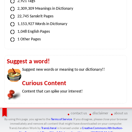
2,921 Tags
2,309,309 Meanings in Dictionary
22,745 Sanskrit Pages
1,153,927 Words in Dictionary
1,048 English Pages
1 Other Pages
Suggest a word!
Suggest new words or meaning to our dictionary!!
Curious Content
Content that can spike your interest!
contact us
disclaimer
about us
By using this page, you agree to the
Terms of Service
. If you disagree, please close your browser
immediately and remove all content that might have downloaded on your computer.
TransLiteration Work
by
TransLiteral
is licensed under a
Creative Commons Attribution-