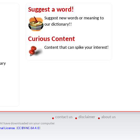
Suggest a word!
Suggest new words or meaning to
our dictionary!!
Curious Content
Content that can spike your interest!
nary
contact us
disclaimer
about us
might have downloaded on your computer.
al License
. (
CC BY-NC-SA 4.0
)