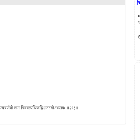
ভ
দ
S
ु दाक्षिण्यवर्णनो नाम त्रिनवत्यधिकद्विशततमोऽध्यायः ॥२९३॥