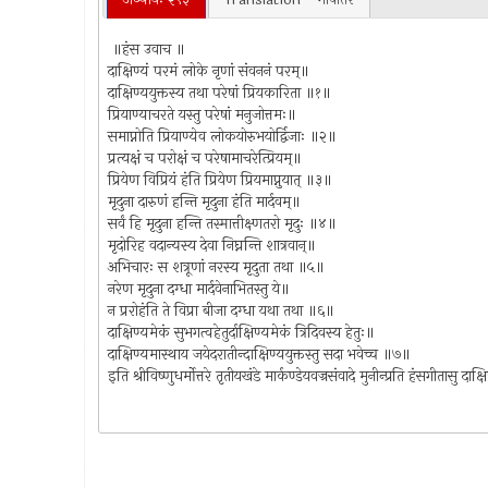
॥हंस उवाच ॥
दाक्षिण्यं परमं लोके नृणां संवननं परम्॥
दाक्षिण्ययुक्तस्य तथा परेषां प्रियकारिता ॥१॥
प्रियाण्याचरते यस्तु परेषां मनुजोत्तमः॥
समाप्नोति प्रियाण्येव लोकयोरुभयोर्द्विजाः ॥२॥
प्रत्यक्षं च परोक्षं च परेषामाचरेत्प्रियम्॥
प्रियेण विप्रियं हंति प्रियेण प्रियमाप्नुयात् ॥३॥
मृदुना दारुणं हन्ति मृदुना हंति मार्दवम्॥
सर्वं हि मृदुना हन्ति तस्मात्तीक्ष्णतरो मृदुः ॥४॥
मृदोरिह वदान्यस्य देवा निघ्नन्ति शात्रवान्॥
अभिचारः स शत्रूणां नरस्य मृदुता तथा ॥५॥
नरेण मृदुना दग्धा मार्दवेनाभितस्तु ये॥
न प्ररोहंति ते विप्रा बीजा दग्धा यथा तथा ॥६॥
दाक्षिण्यमेकं सुभगत्वहेतुर्दाक्षिण्यमेकं त्रिदिवस्य हेतुः॥
दाक्षिण्यमास्थाय जयेदरातीन्दाक्षिण्ययुक्तस्तु सदा भवेच्च ॥७॥
इति श्रीविष्णुधर्मोत्तरे तृतीयखंडे मार्कण्डेयवज्रसंवादे मुनीन्प्रति हंसगीतास