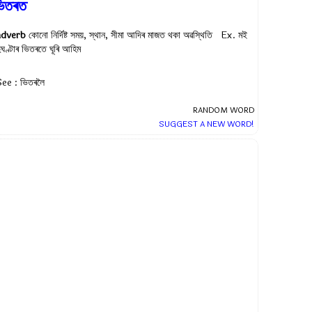
িতৰত
adverb
কোনো নির্দিষ্ট সময়, স্থান, সীমা আদিৰ মাজত থকা অৱস্থিতি Ex.
মই
ুঘণ্টাৰ ভিতৰতে ঘূৰি আহিম
ee : ভিতৰলৈ
RANDOM WORD
SUGGEST A NEW WORD!