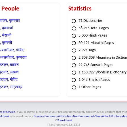
t People
Statistics
वकर, कृष्णराव
71 Dictionaries
 कृष्णाजी
58,915 Total Pages
, येसाजी
5,000 Hindi Pages
, कृष्णजी
30,121 Marathi Pages
े बसणीकर, गोविंद
2,921 Tags
े बसणीकर, कृष्णराव
2,309,309 Meanings in Dictio
्हटकर, बळवंत
22,745 Sanskrit Pages
्हटकर, लक्ष्मण
1,153,927 Words in Dictionary
्हटकर, गोविंद
1,048 English Pages
हटकर, राम्रचंद्र
1 Other Pages
s of Service
. If you disagree, please close your browser immediately and remove all content that 
sLiteral
is licensed under a
Creative Commons Attribution-NonCommercial-ShareAlike 4.0 Internation
©
TransLiteral
[TransPortlets v
15.5.121
]