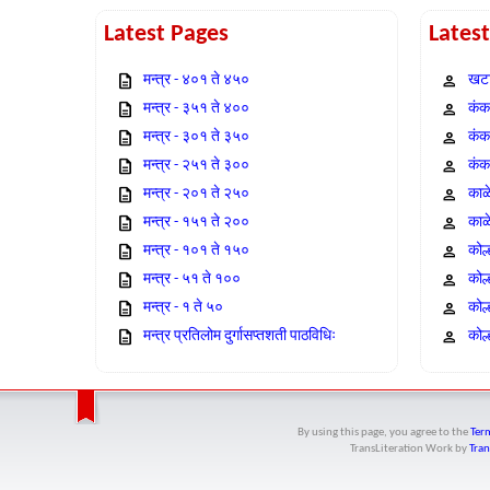
Latest Pages
Lates
मन्त्र - ४०१ ते ४५०
खटा
मन्त्र - ३५१ ते ४००
कंक,
मन्त्र - ३०१ ते ३५०
कंक
मन्त्र - २५१ ते ३००
कंक
मन्त्र - २०१ ते २५०
काळ
मन्त्र - १५१ ते २००
काळ
मन्त्र - १०१ ते १५०
कोल
मन्त्र - ५१ ते १००
कोल
मन्त्र - १ ते ५०
कोल
मन्त्र प्रतिलोम दुर्गासप्तशती पाठविधिः
कोल्
By using this page, you agree to the
Term
TransLiteration Work
by
Tran