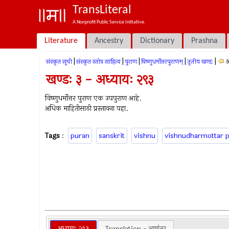
TransLiteral
A Nonprofit Public Service Initiative.
Literature
Ancestry
Dictionary
Prashna
|
|
|
|
|
अ
संस्कृत सूची
संस्कृत स्तोत्र साहित्य
पुराण
विष्णुधर्मोत्तरपुराणम्
तृतीय खण्डः
खण्डः ३ - अध्यायः २९३
विष्णुधर्मोत्तर पुराण एक उपपुराण आहे.
अधिक माहितीसाठी प्रस्तावना पहा.
Tags
:
puran
sanskrit
vishnu
vishnudharmottar 
अध्यायः २९३
Translation - भाषांतर