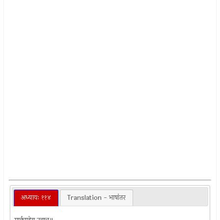
अध्यायः ११४
Translation - भाषांतर