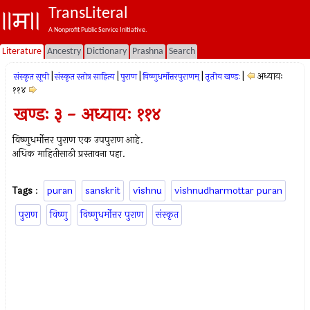
TransLiteral
A Nonprofit Public Service Initiative.
Literature
Ancestry
Dictionary
Prashna
Search
|
|
|
|
|
अध्यायः
संस्कृत सूची
संस्कृत स्तोत्र साहित्य
पुराण
विष्णुधर्मोत्तरपुराणम्
तृतीय खण्डः
११४
खण्डः ३ - अध्यायः ११४
विष्णुधर्मोत्तर पुराण एक उपपुराण आहे.
अधिक माहितीसाठी प्रस्तावना पहा.
Tags
:
puran
sanskrit
vishnu
vishnudharmottar puran
पुराण
विष्णु
विष्णुधर्मोत्तर पुराण
संस्कृत