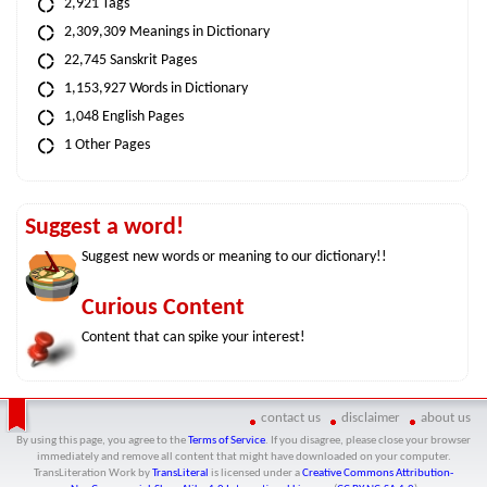
2,921 Tags
2,309,309 Meanings in Dictionary
22,745 Sanskrit Pages
1,153,927 Words in Dictionary
1,048 English Pages
1 Other Pages
Suggest a word!
Suggest new words or meaning to our dictionary!!
Curious Content
Content that can spike your interest!
contact us
disclaimer
about us
By using this page, you agree to the
Terms of Service
. If you disagree, please close your browser
immediately and remove all content that might have downloaded on your computer.
TransLiteration Work
by
TransLiteral
is licensed under a
Creative Commons Attribution-