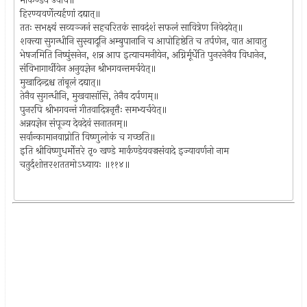
मार्कण्डेय उवाच॥
हिरण्यवर्णेत्यर्हणां दद्यात्॥
ततः सभक्ष्यं सव्यञ्जनं सहचरितकं सावदंशं सफलं सावित्रेण निवेदयेत्॥
शक्त्या सुगन्धीनि सुस्वादूनि अम्बुपानानि च आपोहिष्ठेति च तर्पणेन, वात आवातु
भेषजमिति निष्पुंसनेन, शन्न आप इत्याचमनीयेन, अग्निर्मूर्धेति पुनरनेनैव विधानेन,
संविभागार्थीयेन अनुयज्ञेन श्रीभगवन्तमर्चयेत्॥
मुखादिन्द्रश्च तांबूलं दद्यात्॥
तेनैव सुगन्धीनि, मुखवासांसि, तेनैव दर्पणम्॥
पुनरपि श्रीभगवन्तं गीतवादित्रनृत्तैः समभ्यर्चयेत्॥
अन्नयज्ञेन संपूज्य देवदेवं सनातनम्॥
सर्वान्कामानवाप्नोति विष्णुलोकं च गच्छति॥
इति श्रीविष्णुधर्मोत्तरे तृ० खण्डे मार्कण्डेयवज्रसंवादे इज्यावर्णनो नाम
चतुर्दशोत्तरशततमोऽध्यायः ॥११४॥