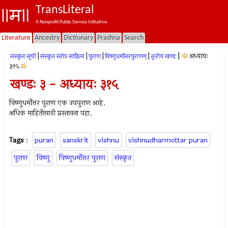
TransLiteral
A Nonprofit Public Service Initiative.
Literature
Ancestry
Dictionary
Prashna
Search
|
|
|
|
|
अध्यायः
संस्कृत सूची
संस्कृत स्तोत्र साहित्य
पुराण
विष्णुधर्मोत्तरपुराणम्
तृतीय खण्डः
३१५
खण्डः ३ - अध्यायः ३१५
विष्णुधर्मोत्तर पुराण एक उपपुराण आहे.
अधिक माहितीसाठी प्रस्तावना पहा.
Tags
:
puran
sanskrit
vishnu
vishnudharmottar puran
पुराण
विष्णु
विष्णुधर्मोत्तर पुराण
संस्कृत