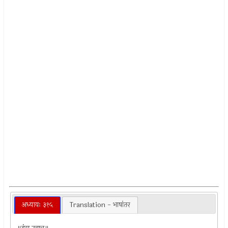
अध्यायः ३१५
Translation - भाषांतर