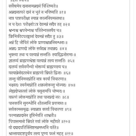
॥हंस उवाच॥
सर्वेषामेव दानानामन्नदानं विशिष्यते॥
अन्नदानात्परं दानं न भूतं न भविष्यति ॥१॥
नात्र पात्रपरीक्षा स्यान्न कालनियमस्तथा॥
न च देशः परीक्ष्योऽत्र देयमन्नं सदैव तत् ॥२॥
श्वभ्यश्च श्वपचेभ्यश्च पतितेभ्यस्तथैव च॥
क्रिमिकीटपतङ्गानां देयमन्नं सदैव तु ॥३॥
अन्नं हि जीवितं लोके प्राणाश्चान्ननिबन्धनाः॥
अन्नदः प्राणदो लोके सर्वदश्च तथान्नदः ॥४॥
भुक्त्वा तथा च यस्यान्नं सन्ततिः स्याद्द्विजोत्तमाः॥
ज्ञातव्यं ब्राह्मणश्रेष्ठा यस्यान्नं तस्य सन्ततिः ॥५॥
दातव्यं सर्ववर्णेभ्यो भोक्तव्यं ब्राह्मणस्य च॥
यस्यान्नेनोदरस्थेन ब्राह्मणो म्रियते द्विजाः ॥६॥
तान्तु योनिमवाप्नोति नात्र कार्या विचारणा॥
भक्ष्यदः स्वर्गमाप्नोति शक्रलोकन्तु भोज्यदः ॥७॥
लेह्यदोप्सरसां लोकं वसूनामपि चोष्यदः॥
वारुणं लोकमाप्नोति तथा पानप्रदो नरः ॥८॥
पानकानि सुगन्धीनि शीतलानि प्रयच्छतः॥
सर्वकामसमृद्धः स्यान्नात्र कार्या विचारणा ॥९॥
परमान्नप्रदानेन तृप्तिर्भवति शाश्वती॥
पिपासमानो म्रियते गवां लोके महीयते ॥१०॥
यो दद्यादपरिक्लिष्टमन्नमध्वनि वर्तते॥
श्रान्तायादृष्टपूर्वाय तस्य पुण्य फलं महत् ॥११॥