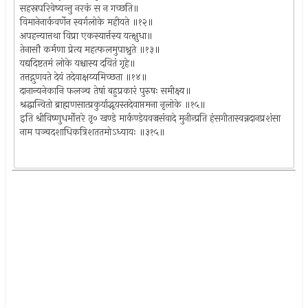
सहस्रपरिवेष्यन्तु नरकं स न गच्छति॥
विमानेनार्कवर्णेन स्वर्गलोके महीयते ॥१२॥
अपहन्यात्तथा विप्रा एकस्यार्त्तस्य यत्क्षुधा॥
तेनासौ कर्मणा प्रेत्य महत्फलमुपाश्नुते ॥१३॥
यद्यदिष्टतमं लोके यश्चास्य दयितं गृहे॥
तत्तद्गुणवते देयं तदेवाक्षय्यमिच्छता ॥१४॥
दानान्यनेकानि फलञ्च तेषां बहुप्रकारं पुरुषः समीक्ष्य॥
श्रद्धान्वितो ब्राह्मणसात्प्रकुर्याद्भूयस्तदेवाप्तमना नृलोके ॥१५॥
इति श्रीविष्णुधर्मोत्तरे तृ० खण्डे मार्कण्डेयवज्रसंवादे मुनीन्प्रति हंसगीतास्वन्नदानप्रशंसा
नाम पञ्चदशाधिकत्रिशततमोऽध्यायः ॥३१५॥