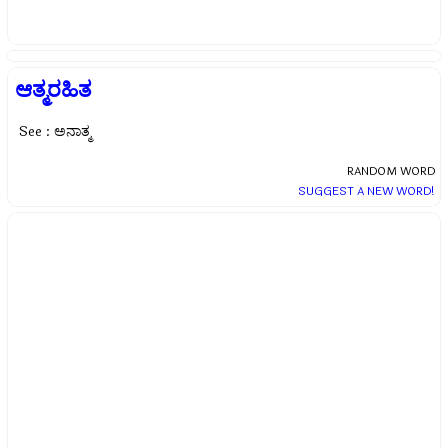
ಆತ್ಮರಹಿತ
See : ಅನಾತ್ಮ
RANDOM WORD
SUGGEST A NEW WORD!