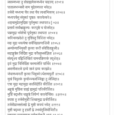
लसन्मध्या तु संग्राह्यमेकमध्येन चाहतम् ॥१०१॥
पातालभञ्जनी नाम मुद्रेयमपरा भवेत्॥
तर्जनी मध्यमा चैव तथा चैव त्वनामिकाम् ॥१०२॥
मध्यपर्वसु संयुक्तां पृष्ठतः कारयेत्करे॥
शङ्खमुद्रेयमुद्दिष्टा पूर्वमुक्ता तथापरा॥] ०३॥
प्रसार्य सर्वाश्चाङ्गुल्यः करपृष्ठे च योजयेत्॥
चक्रमुद्रा भवेत्तेषां पूर्वमुक्ता तथापरा ॥१०४॥
कटिभागप्रदेशे तु मुष्टिस्तु त्रिशिरा भवेत्॥
गदा मुद्रा भवत्येषा सर्वविघ्नप्रणाशिनी ॥१०५॥
अन्योन्याभिमुखौ कृत्वा करौ संवेष्टिताङ्गुली॥
सहाङ्गुष्ठेन निर्दिष्टा मुद्रा कौस्तुभसंज्ञिता ॥१०६॥
संस्पृश्य वह्निशिखिरां वामचक्रिणकं स्पृशेत्॥
इयं मुद्रा विनिर्दिष्टा वनमालेति पार्थिव ॥१०७॥
अनामीनाशने द्रव्ये स्रजं द्रव्य करद्वये॥
जंघामध्यगतौ कृत्वा चिबुकोऽर्धसमायुतौ ॥१०८॥
मुखं विवृतकं कुर्याज्ज्वलज्जिह्वा तु लेलिहा॥
एषा मुद्रा महामुद्रा नारसिंहीति कीर्तिता ॥१०९॥
अङ्गुष्ठं मुष्टिना ग्राह्यं ह्यमुद्रां परिकीर्तिता॥
मुष्टिं बद्ध्वैव चाङ्गुष्ठे तिर्यग्गं कारयेच्छिरः ॥३११०॥
स्पष्टा तु तर्जनीमुष्टौ शिखामुद्रा प्रकीर्तिता॥
तर्जनीप्रान्तसंलग्ने द्वे मुष्टी कवचं भवेत् ॥१११॥
मुष्टी बद्ध्वा तु हस्तौ द्वे उभयांगुलियोजितौ॥