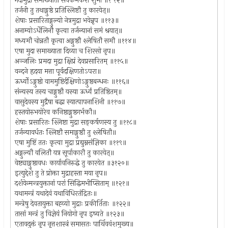
गदामुद्रा समाख्याता सर्वकर्मकरी शुभा ॥१ १२॥
तर्जनी तु तथाङ्गुष्ठे प्रतिश्लिष्टौ तु कारयेत्॥
शेषाः प्रसारिताङ्गुल्यो नेत्रमुद्रा भवेन्नृप ॥११३॥
अनाम्योऽर्धेलिनौ कृत्वा तर्जन्यानां समं श्रयात्॥
मध्यमौ चोन्नतौ कृत्वा अङ्गुष्ठौ श्लेषितौ समौ ॥११४॥
एषा मुदा समाख्याता दिव्या च शिरसो नृप॥
अञ्जलिः प्रमदा मुद्रा क्षिप्रं देवप्रसारितम् ॥११५॥
वन्दने हृदया मत्ता पूर्वदक्षिणतोऽपरा॥
ऊर्ध्वोऽङ्गुष्ठो वाममुष्टिर्दक्षिणोऽङ्गुष्ठबन्धनः ॥११६॥
संन्यस्य तस्य चाङ्गुष्ठौ यस्या ऊर्ध्वं प्रतिष्ठितम्॥
वासुदेवस्य मुद्रैषा बद्धा स्यात्पापनाशिनी ॥११७॥
हस्तयोरुभयोरेव कनिष्ठाङ्गुष्ठगर्भकौ॥
शेषाः प्रसारितः श्लिष्टा मुद्रा सङ्कर्षणस्य तु ॥११८॥
तर्जन्यावर्धतः श्लिष्टौ समाङ्गुष्ठौ तु श्लेषितौ॥
एषा मुष्टिं ततः कृत्वा मुद्रा प्रद्युम्नसंज्ञिका ॥११९॥
अङ्गुल्यौ वलितौ यत्र सूर्पाकारौ तु कारयेत्॥
वेष्ट्याङ्गुष्ठावधः कार्यावनिरुद्धे तु कारयेत ॥३१२०॥
इत्युद्देशे तु ते प्रोक्ता मुद्राहस्ता मया नृप॥
दर्शयेन्मन्त्रयुक्तानां परां सिद्धिमभीप्सिताम् ॥१२१॥
यथामन्त्रं यथादेवं यथाविधिरतंद्रितः॥
मन्त्रेषु देवतायुक्ता बह्व्यो मुद्राः प्रकीर्तिताः ॥१२२॥
तासां मन्त्रं तु विज्ञेयं नियोगो नृप इष्यते ॥१२३॥
एतावदुक्तं नृप नृत्तशास्त्रं समासतः पार्थिववंशमुख्य॥