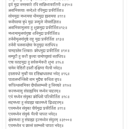
इयं मुद्रा नमस्कारे रवि सान्निध्यकारिणी ॥३९०॥
अनामिकायाः सन्देशो रविमुद्रा प्रकीर्तिता॥
सोममुद्रा मध्यमया भीममुद्रा ह्यनामया ॥९१॥
कनीयस्या बुधे मुद्रा उन्मूले जीवसंज्ञिता॥
अनामिकामूलगा तु शुक्रमुद्रा प्रकीर्तिता॥९२॥
मध्यमामूलगांगुष्ठा शनिमुद्रा प्रकीर्तिता॥
तर्जनीमूलगांगुष्ठे राहु मुद्रा प्रकीर्तिता ॥९३॥
तर्जनी चलनाज्ज्ञेया केतुमुद्रा नराधिप॥
वामहस्तेन शिखराः क्रोधमुद्रा प्रकीर्तिता ॥९४॥
सम्पुटौ तु करौ कृत्वा वामोच्छ्रायां नराधिप॥
एषा वराहमुद्रा तु सर्वकर्मकरी शुभा ॥९५॥
वामेन वेष्टितौ हस्तौ दक्षिणा भैरवी भवेत्॥
हस्तावधो मुखौ यत्र दृष्टिश्चाधस्तथा भवेत् ॥९६॥
पातालभञ्जिनी नाम मुद्रैषा कथिता नृप॥
कपित्थानामिका दीर्घास्तम्भनी तु निगद्यते ॥९७॥
करमध्यात्तु संग्राह्यमिव मध्येन चाहतम्॥
एवं मध्येन संयुक्ता क्रोधिनी परिकीर्तिता ॥९८॥
सहमध्या तु संग्राह्या खातमध्ये द्विधाहतम्॥
एवमध्येन संयुक्ता वीर्यमुद्रा प्रकीर्तिता ॥९९॥
एवमध्येन संयुक्तं भैरवी चापरा भवेत्॥
क्षेत्रमध्या तु संग्राह्या इरमध्येन संयुतम् ॥३१००॥
एवमध्येन च क्रान्तं स्तम्भनी चापरा भवेत्॥