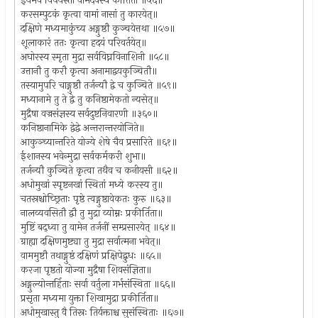
इयमेव विपर्यस्ता वामदेवस्य कीर्तिता ॥५६॥
करसम्पुटकं कृत्वा वामां नासां तु कारयेत्॥
दक्षिणे मध्यमाकुंच्य अङ्गुष्ठौ कुञ्चयेत्तथा ॥५७॥
शूलाकारं ततः कृत्वा हदयं परिवर्तयेत्॥
अघोरस्य स्मृता मुद्रा सर्वविघ्नविनाशिनी ॥५८॥
उत्तानौ तु करौ कृत्वा अनामाद्वयकुञ्चितौ॥
तस्यामुपरि चाङ्गुष्ठौ तर्जन्यौ द्वे च कुञ्चिते ॥५९॥
मध्यानामे तु ते द्वे तु कनिष्ठामेकतो न्यसेत्॥
मुद्रैषा वज्रसंज्ञस्य सर्वदुष्टनिवारणी ॥३६०॥
कनिष्ठानामिके द्वेद्वे अन्तरान्तरयोजिते॥
आकुञ्च्यान्तरिते योज्ये शेषे चैव प्रसारिते ॥६१॥
ईशानस्य भवेन्मुद्रा सर्वकर्मकरी शुभा॥
तर्जन्यौ कुञ्चिते कृत्वा तथैव च कनीयसी ॥६२॥
अधोमुखां स्पृष्टनखां स्थितां मध्ये करस्य तु॥
चतस्रश्चोच्छ्रिताः पृष्ठे त्वङ्गुष्ठावेकतः कुरु ॥६३॥
नालव्यवसितौ द्वौ तु मुद्रा व्योम्नः प्रकीर्तिता॥
मुष्टिं बद्ध्वा तु वामेन तर्जनीं सम्प्रसारयेत् ॥६४॥
ग्राह्या दक्षिणमुष्ट्या तु मुद्रा सर्वात्मना भवेत्॥
वाममुष्टौ तथाङ्गुष्ठं दक्षिणं प्रक्षिपेद्बुधः ॥६५॥
करजा पृष्ठतो योज्या मुद्रैषा शिवसंज्ञिता॥
अङ्गुल्योन्तर्हिताः सर्वा वर्तुला गर्भसंस्थिता ॥६६॥
प्रसृता मध्यमा युक्ता शिखामुद्रा प्रकीर्तिता॥
अधोमुखास्तु वै तिस्रः तिर्यक्ताश्च सुसंस्थिताः ॥६७॥