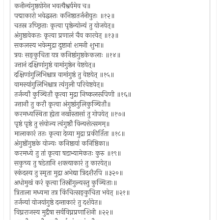
कनीन्यंगुष्ठयोगेन भवत्यैश्वर्यमेव च॥
पद्माकारो भवेद्धस्तः कनिष्ठातर्जनीयुतः ॥१२॥
चतस्र उच्छ्रिताः कृत्वा पृष्ठेन्योन्यं तु योजयेत्॥
अंगुष्ठावेकतः कृत्वा प्रणालं चैव कारयेत् ॥१३॥
सकलस्य भवेन्मुद्रा दुष्टानां शमनी शुभा॥
त्रयः सङ्कुचिता यत्र कनिष्ठांगुष्ठकेकलाः ॥१४॥
उत्तानं दक्षिणांगुष्ठं वामांगुष्ठेन वेष्टयेत्॥
दक्षिणांगुलिभिश्चात्र वामांगुष्ठं तु वेष्टयेत् ॥१५॥
वामस्यांगुलिभिश्चात्र त्वंगुली परिवेष्टयेत्॥
तर्जन्यौ कुञ्चितौ कृत्वा मुद्रा निष्कलरूपिणी ॥१६॥
उत्तानौ तु करौ कृत्वा अंगुष्ठांगुलिकुञ्चितौ॥
करमध्यस्थिता ह्येता नखाँस्तासां तु गोपयेत् ॥१७॥
पृष्ठं पृष्ठे तु संयोज्य त्वंगुष्ठौ विन्यसेत्समम्॥
मालाकारं ततः कृत्वा देव्या मुद्रा प्रकीर्तिता ॥१८॥
अंगुष्ठोंगुष्ठके योज्यः कनिष्ठायां कनिष्ठिका॥
करमध्ये तु तां कृत्वा षडाभ्यामेकतः कुरु ॥१९॥
सकुच्य तु षडेतानि शक्त्याकारं तु कारयेत्॥
स्कंदस्य तु स्मृता मुद्रा अभेद्या त्रिदशैरपि ॥३२०॥
अधोमुखं करं कृत्वा तिस्रोंगुल्यस्तु कुञ्चिताः॥
त्रिताला मध्यमा तत्र किंचित्सङ्कुचिता भवेत् ॥२१॥
तर्जन्यां योजयांगुष्ठे दन्ताकारं तु दर्शयेत॥
विघ्नराजस्य मुद्रैषा सर्वविघ्नप्रणाशिनी ॥२२॥