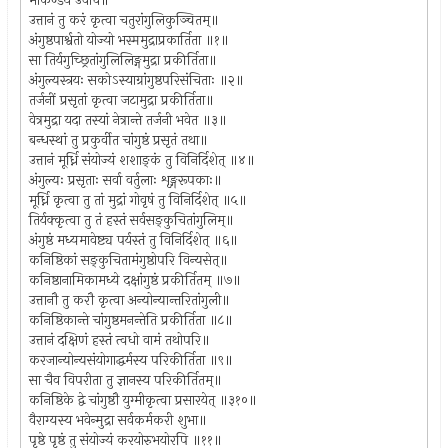
मार्कण्डेय उवाच॥
उत्तानं तु करं कृत्वा चतुरांगुलिकुञ्चितम्॥
अंगुष्ठपार्श्वतो योज्यो भस्ममुद्राप्रकार्तिता ॥१॥
सा तिर्यगुच्छ्रितांगुलिलिङ्गमुद्रा प्रकीर्तिता॥
अंगुल्यस्त्रयः सकोऽस्याग्रांगुष्ठपरिसंचिताः ॥२॥
तर्जनीं प्रसृतां कृत्वा जटामुद्रा प्रकीर्तिता॥
वेत्रमुद्रा यदा तस्यां नेत्रान्ते तर्जनी भवेत ॥३॥
बन्धस्थां तु प्रकुर्वीत चांगुष्ठं प्रसृतं तथा॥
उत्तानं मूर्ध्नि संयोज्यं शशाङ्कं तु विनिर्दिशेत् ॥४॥
अंगुल्यः प्रसृताः सर्वा वर्तुलाः शृङ्गरूपकाः॥
मूर्ध्नि कृत्वा तु तां मुद्रां गोवृषं तु विनिर्दिशेत् ॥५॥
तिर्यक्कृत्वा तु तं हस्तं सर्वसङ्कुचितांगुलिम्॥
अंगुष्ठं मध्यमावेष्ट्य पर्यस्तं तु विनिर्दिशेत् ॥६॥
कनिष्ठिकां सङ्कुचितामंगुष्ठोपरि विन्यसेत्॥
कनिष्ठानामिकामध्ये दक्षांगुष्ठं प्रकीर्तितम् ॥७॥
उत्तानौ तु करौ कृत्वा अन्योन्यान्तरितांगुली॥
कनिष्ठिकान्ते चांगुष्ठमनन्तेति प्रकीर्तिता ॥८॥
उत्तानं दक्षिणं हस्तं त्वधो वामं तथोपरि॥
करजान्योन्यसंयोगाद्धर्मस्य परिकीर्तिता ॥९॥
सा चैव विपरीता तु ज्ञानस्य परिकीर्तितम्॥
कनिष्ठिके द्वे चांगुष्ठौ युग्मीकृत्वा प्रसारयेत् ॥३१०॥
वैराग्यस्य भवेन्मुद्रा सर्वकर्मकरी शुभा॥
पृष्ठे पृष्ठं तु संयोज्यं करयोरुभयोरपि ॥११॥