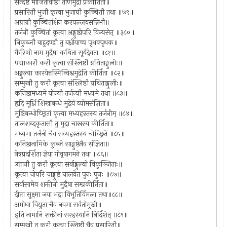
सन्दष्टे मार्जितावोष्ठौ तीर्णमुद्रा प्रकीर्तिता॥
प्रसारितौ भुजौ कृत्वा भुजाग्रौ कुञ्चितौ तथा ॥७९॥
अग्राग्रौ कुञ्चितांशेन करपल्लवसन्निभौ॥
तर्जनीं कुञ्चितां कृत्वा अङ्गुष्ठोपरि विन्यसेत् ॥३८०॥
निकुब्जौ बाहुदण्डौ तु बध्नीयाच्च पृथक्पृथक॥
कैरिणी नाम मुद्रैषा कथिता सूर्यदेवता ॥८१॥
पद्माकारौ करौ कृत्वा संश्लिष्टौ ग्रथिताङ्गुलीः॥
अङ्गुल्या कारयेत्तस्मिन्विश्वमुद्रेति कीर्तिता ॥८२॥
सम्मुखौ तु करौ कृत्वा संश्लिष्टौ ग्रथिताङ्गुलीः॥
कनिष्ठामध्यमे योज्यौ तर्जन्यौ मध्यमे तथा ॥८३॥
हृदि मूर्ध्नि शिखाबन्धे मुद्रेयं व्योमसंज्ञिता॥
मुष्टिबन्धोच्छ्रितां कृत्वा मध्यहस्तस्य तर्जनीम् ॥८४॥
तालशब्दकृतासौ तु मुद्रा चास्रस्य कीर्तिता॥
मध्यमा तर्जनी चैव सव्यहस्तस्य चोच्छ्रिते ॥८५॥
कनिष्ठानामिके कुब्जे साङ्गुष्ठेनैव संज्ञिता॥
नेत्रप्रदर्शिता ज्ञेया गोवृषागमने तथा ॥८६॥
उत्तानौ तु करौ कृत्वा सर्वाङ्गुल्यो विकुञ्जिताः॥
कृत्वा चोपरि चाङ्गुष्ठं चालयेत पुनः पुनः ॥८७॥
सर्वासामेव शक्तीनां मुद्रैषा सम्प्रकीर्तिता॥
दीप्ता सूक्ष्मा जया भद्रा विभूतिर्विमला तथा॥८८॥
अमोघा विद्युता चैव नवमा सर्वतोमुखी॥
इति नामानि शक्तीनां सरहस्यानि निर्दिशेत् ॥८९॥
सम्मुखौ तु करौ कृत्वा श्लिष्टौ चैव प्रसारितौ॥