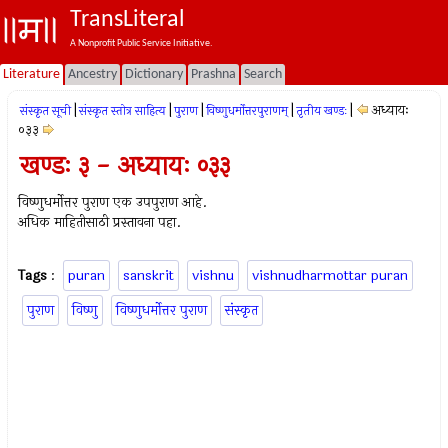
TransLiteral
A Nonprofit Public Service Initiative.
Literature
Ancestry
Dictionary
Prashna
Search
|
|
|
|
|
अध्यायः
संस्कृत सूची
संस्कृत स्तोत्र साहित्य
पुराण
विष्णुधर्मोत्तरपुराणम्
तृतीय खण्डः
०३३
खण्डः ३ - अध्यायः ०३३
विष्णुधर्मोत्तर पुराण एक उपपुराण आहे.
अधिक माहितीसाठी प्रस्तावना पहा.
Tags
:
puran
sanskrit
vishnu
vishnudharmottar puran
पुराण
विष्णु
विष्णुधर्मोत्तर पुराण
संस्कृत