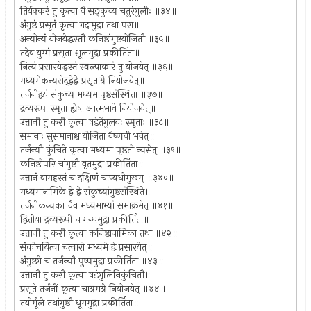
तिर्यक्करं तु कृत्वा वै सङ्कुच्य चतुरंगुलीः ॥३४॥
अंगुष्ठं प्रसृतं कृत्वा गदामुद्रा तथा परा॥
अन्योन्यं योजयेद्धस्तौ कनिष्ठांगुष्ठयोजितौ ॥३५॥
तदेव युग्मं प्रसृता शूलमुद्रा प्रकीर्तिता॥
नित्यं प्रसारयेद्धस्तं स्वल्पाकारं तु योजयेत् ॥३६॥
मध्यमेकन्यसेद्द्वेद्वे प्रसृताग्रे नियोजयेत्॥
तर्जनीद्वयं संकुच्य मध्यमापृष्ठसंस्थिता ॥३७॥
द्रव्यरूपा स्मृता ह्येषा आत्मभावे नियोजयेत्॥
उत्तानौ तु करौ कृत्वा षडेतेंगुलयः स्मृताः ॥३८॥
समानाः सुसमानाश्च योजिता वैष्णवी भवेत्॥
तर्जन्यौ कुंचिते कृत्वा मध्यमा पृष्ठतो न्यसेत् ॥३९॥
कनिष्ठोपरि चांगुष्ठौ वृतमुद्रा प्रकीर्तिता॥
उत्तानं वामहस्तं च दक्षिणं चाप्यधोमुखम् ॥३४०॥
मध्यमानामिके द्वे द्वे संकुच्यांगुष्ठसंस्थिते॥
तर्जनीकन्यका चैव मध्यमाभ्यां समाक्रमेत् ॥४१॥
द्वितीया द्रव्यरूपी च गन्धमुद्रा प्रकीर्तिता॥
उत्तानौ तु करौ कृत्वा कनिष्ठानामिका तथा ॥४२॥
संकोचयित्वा चत्वारो मध्यमे द्वे प्रसारयेत्॥
अंगुष्ठगे च तर्जन्यौ पुष्पमुद्रा प्रकीर्तिता ॥४३॥
उत्तानौ तु करौ कृत्वा षडंगुलिनिकुंचितौ॥
प्रसृते तर्जनीं कृत्वा चाग्रमग्रे नियोजयेत् ॥४४॥
तयोर्मूले तथांगुष्ठौ धूममुद्रा प्रकीर्तिता॥