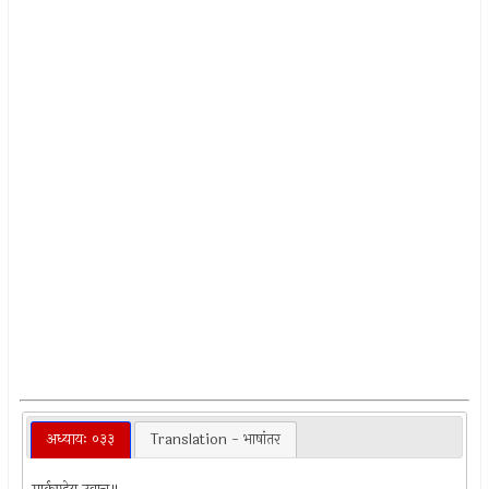
अध्यायः ०३३
Translation - भाषांतर