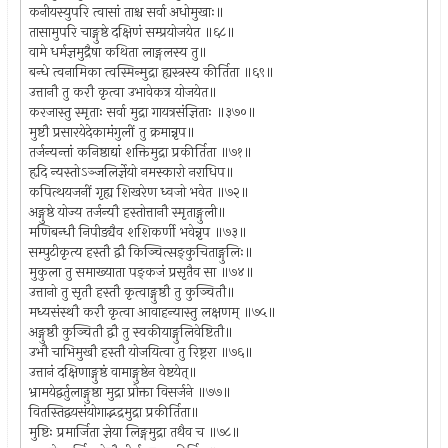
कनीयस्युपरि त्वासां ताश्च सर्वा अधोमुखाः॥
तासामुपरि चाङ्गुष्ठे दक्षिणं सम्प्रयोजयेत ॥६८॥
वामे धर्मज्ञमुद्रैषा कथिता लाङ्गलस्य तु॥
बन्धे त्वनामिका त्वस्मिन्मुद्रा ह्यस्त्रस्य कीर्तिता ॥६९॥
उत्तानौ तु करौ कृत्वा उभावेकत्र योजयेत॥
करजास्तु स्मृताः सर्वा मुद्रा गायत्रसंज्ञिताः ॥३७०॥
मुष्टौ प्रसारयेदेकामंगुलीं तु क्रमान्नृप॥
तर्जन्यन्तां कनिष्ठाद्यां शक्तिमुद्रा प्रकीर्तिता ॥७१॥
हृदि न्यस्तोऽञ्जलिर्ज्ञेयो नमस्कारो नराधिप॥
कपित्थयजनीं गृह्य शिखरेण ध्वजो भवेत ॥७२॥
अङ्गुष्ठे योज्य तर्जन्यौ हस्तोत्तानौ स्मृताङ्गुली॥
मणिबन्धौ निपीड्यैव शशिकर्णी भवेन्नृप ॥७३॥
सम्पुटीकृत्य हस्तौ द्वौ किञ्चित्सङ्कुचिताङ्गुलिः॥
मुकुला तु समाख्याता पङ्कजं प्रसृतैव सा ॥७४॥
उत्तानो तु सृतौ हस्तौ कृत्वाङ्गुष्ठौ तु कुञ्चितौ॥
मध्यसंस्थौ करौ कृत्वा आवाहन्यास्तु लक्षणम् ॥७५॥
अङ्गुष्ठौ कुञ्चितौ द्वौ तु स्वकीयाङ्गुलिवेष्टितौ॥
उभौ चाभिमुखौ हस्तौ योजयित्वा तु रिष्ट्ररा ॥७६॥
उत्तानं दक्षिणाङ्गुष्ठं वामाङ्गुष्ठेन वेष्टयेत्॥
भ्रामयेद्वर्तुलाङ्गुष्ठा मुद्रा प्रोक्ता विसर्जने ॥७७॥
वितस्तिद्वयसंयोगाद्भद्रमुद्रा प्रकीर्तिता॥
मुष्टिः प्रमार्जिता ज्ञेया लिङ्गमुद्रा तथैव च ॥७८॥