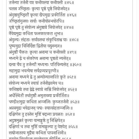
तर्जन्या तर्जनी यत्र कनीयस्या कनीयसी ॥४५॥
चतस्र उच्छ्रिताः कृत्वा पृष्ठं पृष्ठे नियोजयेत्॥
अंगुष्ठावुच्छ्रितौ कृत्वा दीपमुद्रा प्रकीर्तिता ॥४६॥
उच्छ्रितांगुलयः सर्वाः कनीयोरुभयोरपि॥
पृष्ठं पृष्ठे तु संयोज्य अंगुष्ठाग्रे नियोजयेत् ॥४७॥
नैवेद्यमुद्रा कथिता फलकारकरा शुभा॥
अंगुल्यः संहताः सर्वास्तथा संकुचिताश्च याः ॥४८॥
पुष्पमुद्रा विनिर्दिष्टा द्वितीया यदुनन्दन॥
अंगुष्ठौ चैकतः कृत्वा अनामा च कनीयसी ॥४९॥
मध्यमे द्वे च संकोच्य अनामा पृष्ठतो न्यसेत्॥
दत्त्वा चैव तु तर्जन्यौ मध्यमाः परिविन्यसेत् ॥३५०॥
महामुद्रा भवत्येषा सर्वद्रव्यप्रपूरणी॥
अनामा मध्यमे द्वे तु अन्योन्यान्तरिते कृते ॥५१॥
संयोज्य मध्यमे स्वाग्रं तर्जनीद्वयमेव च॥
कनिष्ठाद्ये तथा द्वेद्वे स्वाग्रे नाम्नि नियोजयेत् ॥५२॥
अर्धस्थितौ तथांगुष्ठौ अमृताख्या प्रकीर्तिता॥
चण्डीशमुद्रा कथिता अञ्जलिः कुब्जतर्जनी ॥५३॥
अस्त्रमुद्रा भवेद्राजन् पद्मः स्यात्संहताञ्जलिः॥
दक्षिणेन तु हस्तेन मुष्टिं बद्ध्वा प्रयत्नतः ॥५४॥
अडुष्ठमुन्नतं कृत्वा वामाङ्गुष्ठे तु निक्षिपेत्॥
दक्षिणां च तथा मुष्टिं वामाङ्गुल्या तु वेष्टयेत् ॥५५॥
सद्योजातस्य मुद्रैषा कथिता पापनाशिनी॥