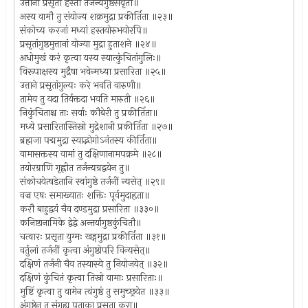
उत्तानौ प्रसृतौ हस्तौ तर्जन्यंगुष्ठसंवृतौ॥
अस्य वामौ तु संयोज्य शक्रमुद्रा प्रकीर्तिता ॥२३॥
संकोच्य करजां मध्यां हस्तयोरुभयोरपि॥
प्रसृतांगुष्ठमुत्तानां योज्या मुद्रा हुताशने ॥२४॥
अधोमुखं करं कृत्वा यस्य स्यात्कुंचितांगुलिः॥
विरूपाक्षस्य मुद्रैषा भवेन्मध्या प्रसारिता ॥२५॥
उत्ताने प्रसृतांगुल्यः करे भवति वारुणी॥
तामेव तु यदा तिर्यक्तदा भवति मारुती ॥२६॥
निकुंचिताश्च ताः सर्वाः कौबेरी तु प्रकीर्तिता॥
मध्ये प्रसारितास्तिस्रो मुद्रेशानी प्रकीर्तिता ॥२७॥
ब्रह्मजा पद्ममुद्रा स्याद्भोगोऽनंतस्य कीर्तिता॥
वामासक्तस्य वामां तु दक्षिणानामपक्रमे ॥२८॥
तयोरग्राणि गृह्णीत तर्जन्यग्रद्वयेन तु॥
संकोचयेत्षडेतानि स्वांगुष्ठे तर्जनीं न्यसेत् ॥२९॥
वज्र एषः समाख्यातः शक्तिः पूर्वमुदाहृता॥
करौ बाहुद्वयं चैव दण्डमुद्रा प्रसारिता ॥३३०॥
कनिष्ठानामिके द्वेद्वे अन्तर्यांगुष्ठकुंचितौ॥
चत्वारः प्रसृता युग्मः खड्गमुद्रा प्रकीर्तिता ॥३१॥
वर्तुलां तर्जनीं कृत्वा अंगुष्ठोपरि विन्यसेत्॥
दक्षिणं तर्जनी चैव तस्यास्ये तु नियोजयेत् ॥३२॥
दक्षिणं कुंचितं कृत्वा तिस्रो वामाः प्रसारिताः॥
मुष्टिं कृत्वा तु वामेन त्वंगुष्ठं तु समुच्छ्रयेत ॥३३॥
अंगुष्ठेन तु संगृह्य पताका प्रसृता करा॥