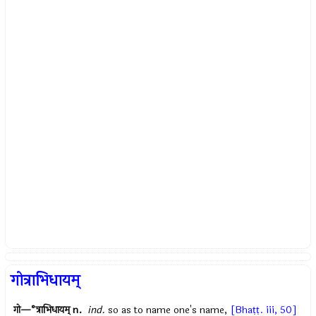
गोत्राभिधायम्
गो—°त्राभिधायम्
n.
ind.
so as to name one's name,
[Bhaṭṭ. iii, 50]