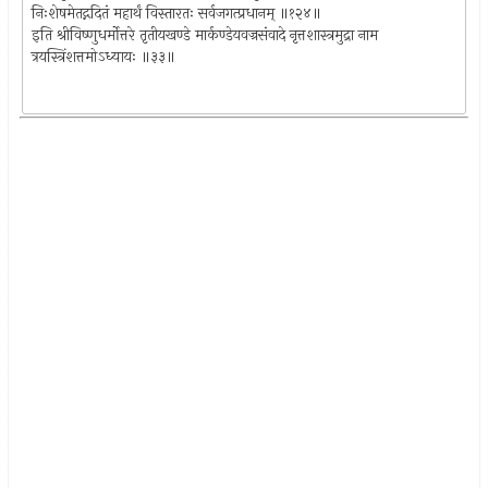
निःशेषमेतद्गदितं महार्थं विस्तारतः सर्वजगत्प्रधानम् ॥१२४॥
इति श्रीविष्णुधर्मोत्तरे तृतीयखण्डे मार्कण्डेयवज्रसंवादे नृत्तशास्त्रमुद्रा नाम
त्रयस्त्रिंशत्तमोऽध्यायः ॥३३॥