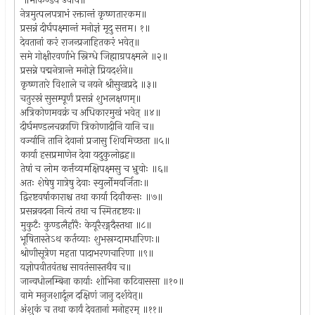
॥मार्कण्डेय उवाच॥
नेत्रमुत्पलपत्राभं रक्तान्तं कृष्णतारकम॥
प्रसन्नं दीर्घपक्ष्मान्तं मनोज्ञं मृदु सत्तम। १॥
देवतानां करं राजन्प्रजाहितकरं भवेत्॥
समे गोक्षीरवर्णाभे स्निग्धे जिह्माग्रपक्ष्मले ॥२॥
प्रसन्ने पद्मनेत्रान्ते मनोज्ञे प्रियदर्शने॥
कृष्णतारे विशाले च नयने श्रीसुखप्रदे ॥३॥
चतुरस्रं सुसम्पूर्णं प्रसन्नं शुभलक्षणम्॥
अत्रिकोणमवक्रं च अधिकारमुखं भवेत् ॥४॥
दीर्घमण्डलचक्राणि त्रिकोणादीनि यानि च॥
वर्ज्यानि तानि देवानां प्रजासु शिवमिच्छता ॥५॥
कार्या हसप्रमाणेन देवा यदुकुलोद्वह॥
तेषां च लोम कर्त्तव्यमक्षिपक्ष्मसु च भ्रुवोः ॥६॥
अतः शेषेषु गात्रेषु देवाः स्युर्लोमवर्जिताः॥
द्विरष्टवर्षाकाराश्च तथा कार्या दिवौकसः ॥७॥
प्रसन्नवदना नित्यं तथा च स्मितदृष्टयः॥
मुकुटैः कुण्डलैर्हारैः केयूरैरङ्गदैस्तथा ॥८॥
भूषितास्तेऽथ कर्तव्याः शुभस्रग्दामधारिणः॥
श्रोणीसूत्रेण महता पादाभरणचारिणा ॥९॥
यज्ञोपवीतवंतश्च सावतंसास्तथैव च॥
जान्वधोलम्बिना कार्याः शोभिना कटिवाससा ॥१०॥
वामे मनुजशार्दूल दक्षिणं जानु दर्शयेत्॥
अंशुकं च तथा कार्यं देवतानां मनोहरम् ॥११॥