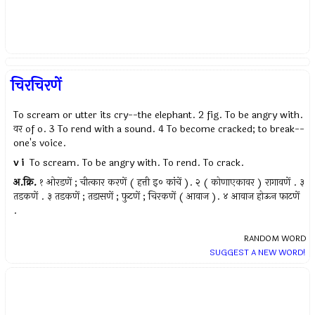
चिरचिरणें
To scream or utter its cry--the elephant. 2 fig. To be angry with.
वर of o. 3 To rend with a sound. 4 To become cracked; to break--
one's voice.
v i
To scream. To be angry with. To rend. To crack.
अ.क्रि.
१ ओरडणें ; चीत्कार करणें ( हत्ती इ० कांचें ). २ ( कोणाएकावर ) रागावणें . ३
तडकणें . ३ तडकणें ; तडासणें ; फुटणें ; चिरकणें ( आवाज ). ४ आवाज होऊन फाटणें
.
RANDOM WORD
SUGGEST A NEW WORD!