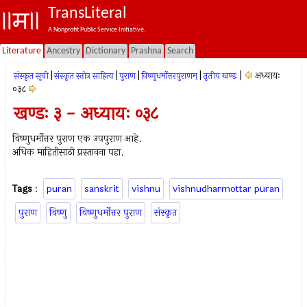
TransLiteral
A Nonprofit Public Service Initiative.
Literature
Ancestry
Dictionary
Prashna
Search
|
|
|
|
|
अध्यायः
संस्कृत सूची
संस्कृत स्तोत्र साहित्य
पुराण
विष्णुधर्मोत्तरपुराणम्
तृतीय खण्डः
०३८
खण्डः ३ - अध्यायः ०३८
विष्णुधर्मोत्तर पुराण एक उपपुराण आहे.
अधिक माहितीसाठी प्रस्तावना पहा.
Tags
:
puran
sanskrit
vishnu
vishnudharmottar puran
पुराण
विष्णु
विष्णुधर्मोत्तर पुराण
संस्कृत