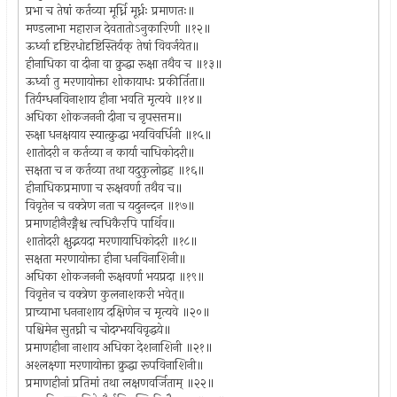
प्रभा च तेषां कर्तव्या मूर्ध्नि मूर्ध्नः प्रमाणतः॥
मण्डलाभा महाराज देवतातोऽनुकारिणी ॥१२॥
ऊर्ध्वा दृष्टिरधोदृष्टिस्तिर्यक् तेषां विवर्जयेत॥
हीनाधिका वा दीना वा क्रुद्धा रूक्षा तथैव च ॥१३॥
ऊर्ध्वा तु मरणायोक्ता शोकायाधः प्रकीर्तिता॥
तिर्यग्धनविनाशाय हीना भवति मृत्यवे ॥१४॥
अधिका शोकजननी दीना च नृपसत्तम॥
रूक्षा धनक्षयाय स्यात्क्रुद्धा भयविवर्धिनी ॥१५॥
शातोदरी न कर्तव्या न कार्या चाधिकोदरी॥
सक्षता च न कर्तव्या तथा यदुकुलोद्वह ॥१६॥
हीनाधिकप्रमाणा च रूक्षवर्णा तथैव च॥
विवृतेन च वक्त्रेण नता च यदुनन्दन ॥१७॥
प्रमाणहीनैरङ्गैश्च त्वधिकैरपि पार्थिव॥
शातोदरी क्षुद्भयदा मरणायाधिकोदरी ॥१८॥
सक्षता मरणायोक्ता हीना धनविनाशिनी॥
अधिका शोकजननी रूक्षवर्णा भयप्रदा ॥१९॥
विवृत्तेन च वक्त्रेण कुलनाशकरी भवेत्॥
प्राच्याभा धननाशाय दक्षिणेन च मृत्यवे ॥२०॥
पश्चिमेन सुतघ्नी च चोदग्भयविवृद्धये॥
प्रमाणहीना नाशाय अधिका देशनाशिनी ॥२१॥
अश्लक्ष्णा मरणायोक्ता क्रुद्धा रूपविनाशिनी॥
प्रमाणहीनां प्रतिमां तथा लक्षणवर्जिताम् ॥२२॥