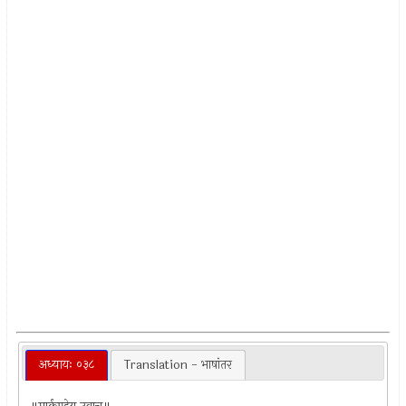
अध्यायः ०३८
Translation - भाषांतर