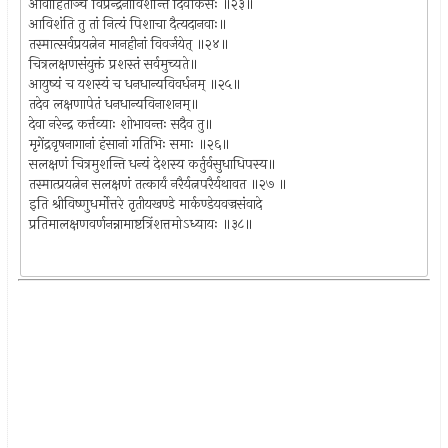
आवाहिताञ्च विप्रेन्द्रैर्नाविशन्ति दिवौकसः ॥२३॥
आविशंति तु तां नित्यं पिशाचा दैत्यदानवाः॥
तस्मात्सर्वप्रयत्नेन मानहीनां विवर्जयेत् ॥२४॥
चित्रलक्षणसंयुक्तं प्रशस्तं सर्वमुच्यते॥
आयुष्यं च यशस्यं च धनधान्यविवर्धनम् ॥२५॥
तदेव लक्षणापेतं धनधान्यविनाशनम्॥
देवा नरेन्द्र कर्त्तव्याः शोभावन्तः सदैव तु॥
मृगेंद्रवृषनागानां हंसानां गतिभिः समाः ॥२६॥
सलक्षणं चित्रमुशन्ति धन्यं देशस्य कर्तुर्वसुधाधिपस्य॥
तस्मात्प्रयत्नेन सलक्षणं तत्कार्यं नरैर्यत्नपरैर्यथावत ॥२७ ॥
इति श्रीविष्णुधर्मोत्तरे तृतीयखण्डे मार्कण्डेयवज्रसंवादे
प्रतिमालक्षणवर्णनन्नामाष्टत्रिंशत्तमोऽध्यायः ॥३८॥