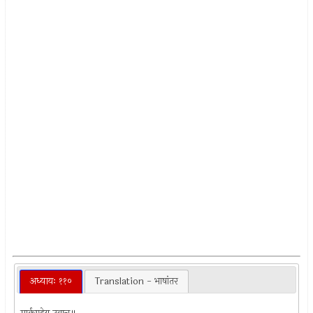
अध्यायः ११०
Translation - भाषांतर