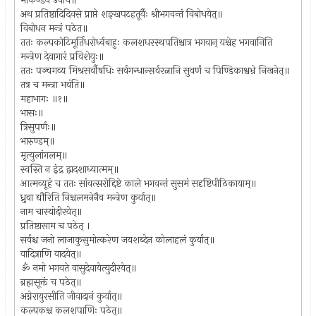
मार्कण्डेय उवाच॥
अथ प्रतिष्ठादिदिवसे प्राप्ते शङ्खपटहतूर्यैः श्रीभगवन्तं विबोधयेत्॥
विबोधन मन्त्रं पठेत॥
ततः कल्पकोटिमूर्तिधरोर्ध्वबाहुः कलशधरस्थपतिश्चात्र भगवान् यश्चेह भगवानिति
मन्त्रेण देवागारं प्रविशेयुः॥
ततः पञ्चगव्य मिश्रसर्वौषधिः सर्वगन्धान्सर्वरत्नानि सुवर्णं च पिण्डिकाश्वभ्रे निखनेत्॥
तत्र च मन्त्रा भवंति॥
महाभागः ॥१॥
भासः॥
त्रिसुपर्णः॥
भारुण्डम्॥
मृत्युलांगलम्॥
स्वस्ति न इंद्र द्वादशाध्यात्मम्॥
आत्मव्यूहं च ततः सांवत्सरोद्दिष्टे काले भगवन्तं सुसमं सदृष्टिपीठिकायाम्॥
ध्रुवा द्यौरिति निश्चलमनेनैव मन्त्रेण कुर्यात्॥
नाम चास्योदीरयेत्॥
प्रतिष्ठासाम च पठेत् ।
सर्वश्च जनो लाजाकुसुमोत्करेण जयशब्देन कोलाहलं कुर्यात्॥
वादित्राणि वादयेत्॥
ॐ नमो भगवते वासुदेवायेत्युदीरयेत्॥
ब्रह्मसूक्तं च पठेत्॥
अग्नेरायुरसीति जीवादानं कुर्यात्॥
कल्पकश्च कलशपाणिः पठेत्॥