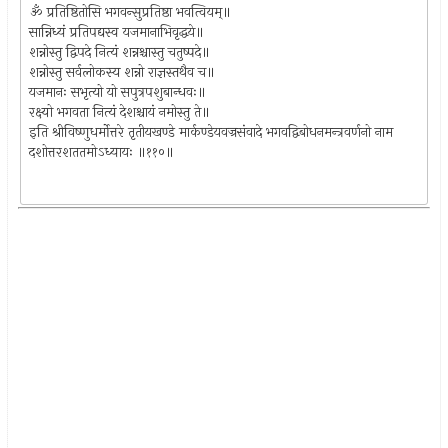
ॐ प्रतिष्ठितोसि भगवन्सुप्रतिष्ठा भवत्वियम्॥
सान्निध्यं प्रतिपद्यस्व यजमानाभिवृद्धये॥
शन्नोस्तु द्विपदे नित्यं शन्नश्चास्तु चतुष्पदे॥
शन्नोस्तु सर्वलोकस्य शन्नो राज्ञस्तथैव च॥
यजमानः सभृत्यो यो सपुत्रपशुबान्धवः॥
रक्ष्यो भगवता नित्यं देशश्चायं नमोस्तु ते॥
इति श्रीविष्णुधर्मोत्तरे तृतीयखण्डे मार्कण्डेयवज्रसंवादे भगवद्विबोधनमन्त्रवर्णनो नाम
दशोत्तरशततमोऽध्यायः ॥११०॥