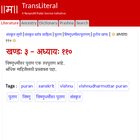
TransLiteral
A Nonprofit Public Service Initiative.
Literature
Ancestry
Dictionary
Prashna
Search
|
|
|
|
|
अध्यायः
संस्कृत सूची
संस्कृत स्तोत्र साहित्य
पुराण
विष्णुधर्मोत्तरपुराणम्
तृतीय खण्डः
११०
खण्डः ३ - अध्यायः ११०
विष्णुधर्मोत्तर पुराण एक उपपुराण आहे.
अधिक माहितीसाठी प्रस्तावना पहा.
Tags
:
puran
sanskrit
vishnu
vishnudharmottar puran
पुराण
विष्णु
विष्णुधर्मोत्तर पुराण
संस्कृत