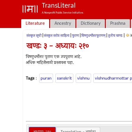
TransLiteral
A Nonprofit Public Service Initiative.
Literature
Ancestry
Dictionary
Prashna
|
|
|
|
|
अ
संस्कृत सूची
संस्कृत स्तोत्र साहित्य
पुराण
विष्णुधर्मोत्तरपुराणम्
तृतीय खण्डः
खण्डः ३ - अध्यायः २१०
विष्णुधर्मोत्तर पुराण एक उपपुराण आहे.
अधिक माहितीसाठी प्रस्तावना पहा.
Tags
:
puran
sanskrit
vishnu
vishnudharmottar 
अध्यायः २१०
Translation - भाषांतर