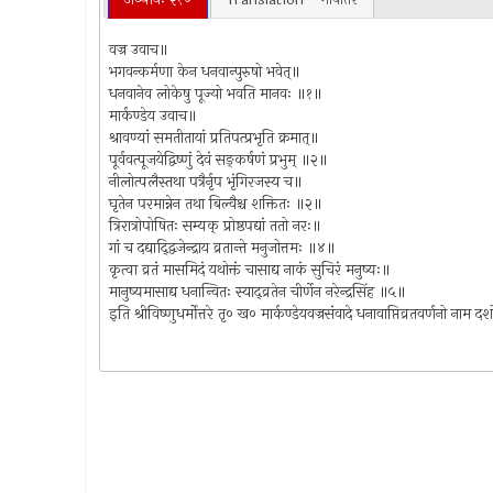
वज्र उवाच॥
भगवन्कर्मणा केन धनवान्पुरुषो भवेत्॥
धनवानेव लोकेषु पूज्यो भवति मानवः ॥१॥
मार्कण्डेय उवाच॥
श्रावण्यां समतीतायां प्रतिपत्प्रभृति क्रमात्॥
पूर्ववत्पूजयेद्विष्णुं देवं सङ्कर्षणं प्रभुम् ॥२॥
नीलोत्पलैस्तथा पत्रैर्नृप भृंगिरजस्य च॥
घृतेन परमान्नेन तथा बिल्वैश्च शक्तितः ॥२॥
त्रिरात्रोपोषितः सम्यक् प्रोष्ठपद्यां ततो नरः॥
गां च दद्याद्द्विजेन्द्राय व्रतान्ते मनुजोत्तमः ॥४॥
कृत्वा व्रतं मासमिदं यथोक्तं चासाद्य नाकं सुचिरं मनुष्यः॥
मानुष्यमासाद्य धनान्वितः स्याद्व्रतेन चीर्णेन नरेन्द्रसिंह ॥५॥
इति श्रीविष्णुधर्मोत्तरे तृ० ख० मार्कण्डेयवज्रसंवादे धनावाप्तिव्रतवर्णनो ना