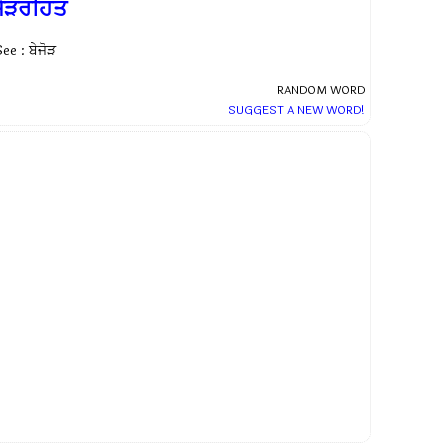
ਜੋੜਰਹਿਤ
ee : ਬੇਜੋੜ
RANDOM WORD
SUGGEST A NEW WORD!