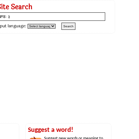
Site Search
nput language:
Suggest a word!
Suggest new words or meaning to