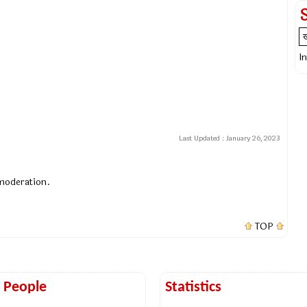
I
Last Updated :
January 26, 2023
 moderation.
TOP
t People
Statistics