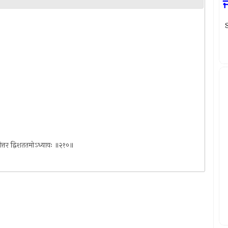
S
म दशोत्तर द्विशततमोऽध्यायः ॥२१०॥