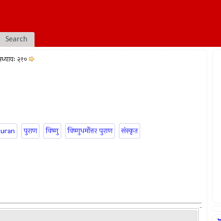
Search
ध्यायः २१०
puran
पुराण
विष्णु
विष्णुधर्मोत्तर पुराण
संस्कृत