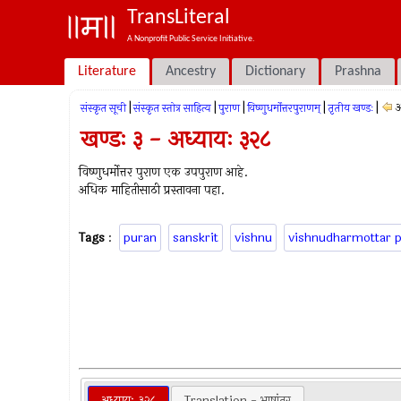
TransLiteral
A Nonprofit Public Service Initiative.
Literature
Ancestry
Dictionary
Prashna
|
|
|
|
|
अ
संस्कृत सूची
संस्कृत स्तोत्र साहित्य
पुराण
विष्णुधर्मोत्तरपुराणम्
तृतीय खण्डः
खण्डः ३ - अध्यायः ३२८
विष्णुधर्मोत्तर पुराण एक उपपुराण आहे.
अधिक माहितीसाठी प्रस्तावना पहा.
Tags
:
puran
sanskrit
vishnu
vishnudharmottar 
अध्यायः ३२८
Translation - भाषांतर