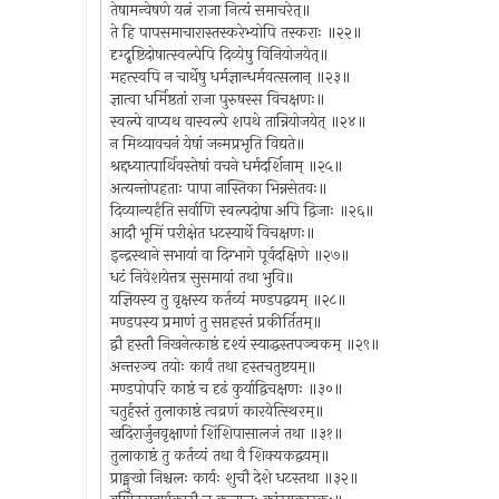
तेषामन्वेषणे यत्नं राजा नित्यं समाचरेत्॥
ते हि पापसमाचारास्तस्करेभ्योपि तस्कराः ॥२२॥
दृग्दृष्टिदोषात्स्वल्पेपि दिव्येषु विनियोजयेत्॥
महत्स्वपि न चार्थेषु धर्मज्ञान्धर्मवत्सलान् ॥२३॥
ज्ञात्वा धर्मिष्ठतां राजा पुरुषस्स विचक्षणः॥
स्वल्पे वाप्यथ वास्वल्पे शपथे तान्नियोजयेत् ॥२४॥
न मिथ्यावचनं येषां जन्मप्रभृति विद्यते॥
श्रद्दध्यात्पार्थिवस्तेषां वचने धर्मदर्शिनाम् ॥२५॥
अत्यन्तोपहताः पापा नास्तिका भिन्नसेतवः॥
दिव्यान्यर्हंति सर्वाणि स्वल्पदोषा अपि द्विजाः ॥२६॥
आदौ भूमिं परीक्षेत धटस्यार्थे विचक्षणः॥
इन्द्रस्थाने सभायां वा दिग्भागे पूर्वदक्षिणे ॥२७॥
धटं निवेशयेत्तत्र सुसमायां तथा भुवि॥
यज्ञियस्य तु वृक्षस्य कर्तव्यं मण्डपद्वयम् ॥२८॥
मण्डपस्य प्रमाणं तु सप्तहस्तं प्रकीर्तितम्॥
द्वौ हस्तौ निखनेत्काष्ठं दृश्यं स्याद्धस्तपञ्चकम् ॥२९॥
अन्तरञ्च तयोः कार्यं तथा हस्तचतुष्टयम्॥
मण्डपोपरि काष्ठं च दृढं कुर्याद्विचक्षणः ॥३०॥
चतुर्हस्तं तुलाकाष्ठं त्वव्रणं कारयेत्स्थिरम्॥
खदिरार्जुनवृक्षाणां शिंशिपासालजं तथा ॥३१॥
तुलाकाष्ठं तु कर्तव्यं तथा वै शिक्यकद्वयम्॥
प्राङ्मुखो निश्चलः कार्यः शुचौ देशे धटस्तथा ॥३२॥