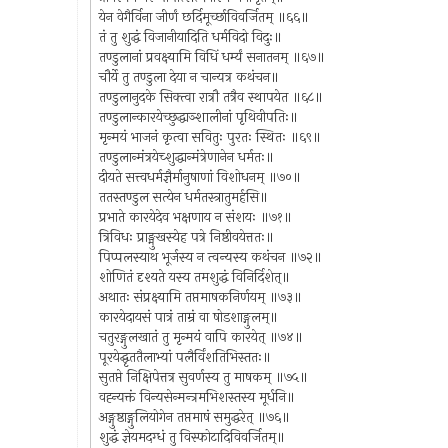
येन वेगैर्विना जीर्णं छर्दिमूर्च्छाविवर्जितम् ॥६६॥
तं तु शुद्धं विजानीयादिति धर्मविदो विदुः॥
तण्डुलानां प्रवक्ष्यामि विधिं धर्म्यं सनातनम् ॥६७॥
चौर्ये तु तण्डुला देया न चान्यत्र कथंचन॥
तण्डुलानुदके सिक्त्वा रात्रौ तत्रैव स्थापयेत ॥६८॥
तण्डुलान्कारयेच्छुद्धाञ्शालीनां पृथिवीपतिः॥
मृन्मयं भाजनं कृत्वा सवितुः पुरतः स्थितः ॥६९॥
तण्डुलान्मंत्रयेच्शुद्धान्मंत्रेणानेन धर्मतः॥
दीयते सत्त्वधर्मज्ञैर्मानुषाणां विशोधनम् ॥७०॥
ततस्तण्डुल सत्येन धर्मतस्त्रातुमर्हसि॥
प्रभाते कारयेदेव भक्षणाय न संशयः ॥७१॥
त्रिविधः प्राङ्मुखस्येह पत्रे निष्ठीवयेत्ततः॥
पिप्पलस्याथ भूर्जस्य न त्वन्यस्य कथंचन ॥७२॥
शोणितं दृश्यते यस्य तमशुद्धं विनिर्दिशेत्॥
अथातः संप्रक्ष्यामि तप्तमाषकनिर्णयम् ॥७३॥
कारयेदायसं पात्रं ताम्रं वा षोडशाङ्गुलम्॥
चतुरङ्गुलखातं तु मृन्मयं वापि कारयेत् ॥७४॥
पूरयेद्घृततैलाभ्यां पलैर्विंशतिभिस्ततः॥
सुतप्ते निक्षिपेत्तत्र सुवर्णस्य तु माषकम् ॥७५॥
वह्न्यक्तं विन्यसेन्मन्त्रमभिशस्तस्य मूर्धनि॥
अङ्गुष्ठाङ्गुलियोगेन तप्तमाषं समुद्धरेत् ॥७६॥
शुद्धं ज्ञेयमदग्धं तु विस्फोटादिविवर्जितम्॥