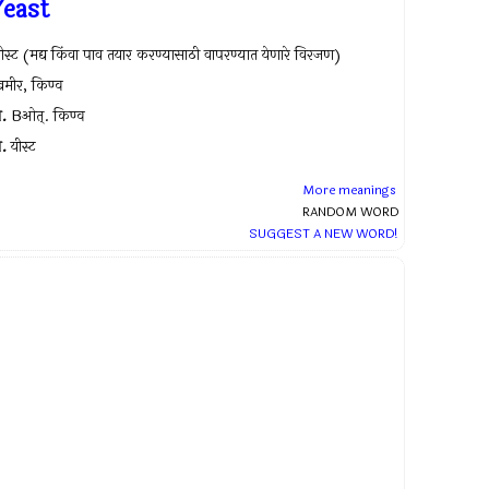
Yeast
ीस्ट (मद्य किंवा पाव तयार करण्यासाठी वापरण्यात येणारे विरजण)
मीर, किण्व
.
Bओत्. किण्व
.
यीस्ट
More meanings
RANDOM WORD
SUGGEST A NEW WORD!