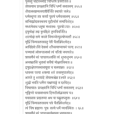
पुनस्तु चाहरेल्लोहं विधिरेष प्रकीर्तितः॥
तोयस्याथ प्रवक्ष्यामि विधिं धर्म्यं सनातनम् ॥५५॥
शैवालनक्रमत्स्याद्यैर्वर्जिते स्थावरे जले॥
धर्मस्थूणा तत्र कार्या पुरुषं धर्मवत्सलम् ॥५६॥
नाभिदघ्नोदकस्थस्य गृहीत्वोत्तं समाविशेत्॥
मध्यमेनाथ धनुषा मध्यस्थः पुरुषोऽपरः ॥५७॥
इषुमोक्षं तदा कुर्याद्देशे तृणविवर्जिते॥
शरमोक्षे समे काले निमज्जेत्पुरुषोप्यसौ ॥५८॥
मूर्ध्नि विन्यस्तपत्रस्तु पेत्रै चैतान्निवेशयेत्॥
आदिदेवोऽसि देवानां शौचस्याप्यायनं परम् ॥५९॥
पञ्चानां लोकपालानां त्वं वरिष्ठं जगत्पते॥
त्रायस्वैनं नरं पापात्पश्यसि त्वं शुभाशुभम ॥६०॥
अन्तश्चरसि भूतानां सर्वेषां मोक्षवत्स्थितः॥
इषुप्रक्षेपणस्थानाद्युवा च बलवान्नरः ॥६१॥
धावन्स परया शक्त्या शरं तत्समुपातयेत्॥
आगते तु शरग्राहे तोयस्थश्चेन्न दृश्यते ॥६२॥
शुद्धो भवति धर्मेण यश्चाप्यङ्गं न दर्शयेत्॥
विषस्यातः प्रवक्ष्यामि विधिं धर्म्यं सनातनम् ॥६३॥
शृङ्गिणो वत्सनाभस्य हिमशैलोद्भवस्य च॥
यवास्सप्त प्रदातव्या अथ वा यद्घृताप्लुताः ॥६४॥
मूर्ध्नि विन्यस्तपत्रस्य पत्रे चैतन्निवेशयेत्॥
त्वं विष ब्रह्मणः पुत्रः सत्ये धर्मे व्यवस्थितः । ६५॥
त्रायस्वैनं नरं पापात्सत्येनास्य भवामृतम्॥