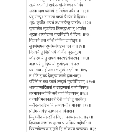
सत्यं वदामीति शपेन्नान्यत्किञ्चन पार्थिव॥
शस्त्रमादाय वक्तव्यं क्षत्त्रियेण तथैव च ॥११॥
धेनुं संस्पृशता सत्यं वाच्यं वैश्येन वै द्विजाः॥
शूद्रः कुर्वीत शपथं तथा सर्वैस्तु पातकैः ॥१२॥
कृष्णलेन सुवर्णस्य तिलवृद्ध्या तु शापयेत्॥
शूद्रान्न शापयेद्राजा कदाचिदपि वै द्विजाः ॥१३॥
विप्रवर्जं तथा कोशं वर्णिनां दापयेन्नृपः॥
सुवर्णमाषकादूर्ध्वमर्वागष्टभ्य एव च ॥१४॥
विप्रवर्जं तु विप्रोऽपि वर्णिनां पूरसंयुतम्॥
कोशस्थाने तु शपथं कारयेदविधारयन् ॥१५॥
अतः परं तु दिव्यानां कुर्यादन्यतमं नरः॥
यथा तथा महीपालः शृणुध्वं गदतो मम ॥१६॥
न शीते तु धटं देयमुष्णकाले हुताशनम्॥
वर्णिनां न तथा फालं तण्डुलं मुखरोगिणाम् ॥१७॥
श्वासकासार्दितानां च ब्राह्मणानां च नो विषम्॥
तप्तमाषकमर्हन्ति सर्वे वर्णा निरत्ययम् ॥१८॥
न व्याधिमरकाक्रान्ते देशे कोशं तु पातयेत्॥
मन्त्रैरस्वरदिव्यानि सञ्चयन्तीह मानवाः ॥१९॥
प्रतिमन्त्रविदः स्तम्भनानां विनाशने॥
नियुञ्जीत नरेन्द्रोपि निभृतां धनवत्सलाम् ॥२०॥
दिव्यानां स्तम्भकं ज्ञात्वा पापान्नित्यं महीपतिः॥
विवासयेत्स्वकाद्राष्ट्रात्ते हि लोकस्य कण्टकाः ॥२१॥