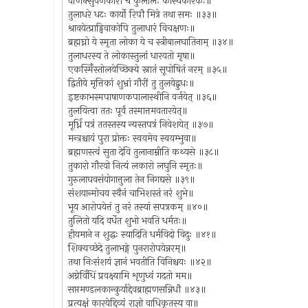
वणिक्सुवर्णकारौ च कुलालः कांस्यकारकः॥
तुलाधरे धटः कार्यो रिपौ मित्रे तथा समः ॥३३॥
श्रावयेत्प्राड्विवाकोपि तुलाधारं विचक्षणः॥
ब्रह्मघ्नो ये स्मृता लोका ये च स्त्रीबालघातिनाम् ॥३४॥
तुलाधरस्य ते लोकास्तुलां धारयतो मृषा॥
एकस्मिँस्तोलयेच्छिक्ये स्नातं सूपोषितं नरम् ॥३५॥
द्वितीये मृत्तिकां शुभ्रां गौरीं तु तुलयेद्बुधः॥
इष्टकाभस्मपाषाणकपालास्थीनि वर्जयेत् ॥३६॥
तुलयित्वा ततः पूर्वं तस्मात्तमवतारयेत्॥
मूर्ध्नि पत्रं ततस्तस्य न्यस्तपत्रं निवेशयेत् ॥३७॥
मन्त्रश्चायं पुरा प्रोक्तः स्वयमेव स्वयम्भुवा॥
ब्रह्मणस्त्वं सुता देवि तुलानाम्नीति कथ्यसे ॥३८॥
तुकारो गौरवो नित्यं लकारो लघुनि स्मृतः॥
गुरुलाघवसंयोगात्तुला तेन निगद्यसे ॥३९॥
संशयान्मोचय स्वैनं चाभिशस्तं नरं शुभे॥
भूय आरोपयेत्तं तु नरं तस्यां सपत्रकम् ॥४०॥
तुलितो यदि वर्धेत शुभो भवति धर्मतः॥
हीयमाने न शुद्धः स्यादिति धर्मविदो विदुः ॥४१॥
शिक्यच्छेदे तुलाभङ्गे पुनरारोपयेन्नरम्॥
तथा निःसंशयं ज्ञानं भवतीति विनिश्चयः ॥४२॥
अग्नेर्विधिं प्रवक्ष्यामि शृणुध्वं गदतो मम॥
सप्तमण्डलकान्कुर्याद्देवब्राह्मणसन्निधौ ॥४३॥
प्रत्यक्षं कारयेद्दिव्यं राज्ञो वाधिकृतस्य वा॥