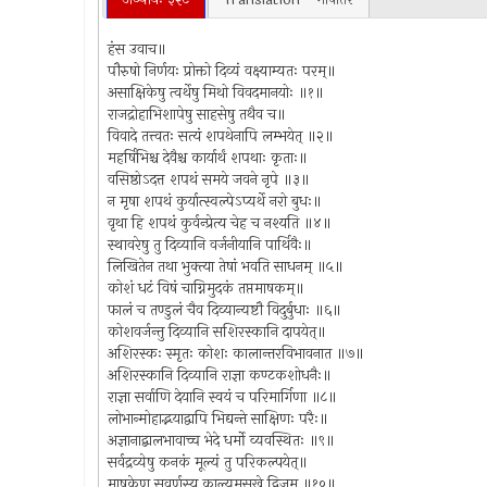
हंस उवाच॥
पौरुषो निर्णयः प्रोक्तो दिव्यं वक्ष्याम्यतः परम्॥
असाक्षिकेषु त्वर्थेषु मिथो विवदमानयोः ॥१॥
राजद्रोहाभिशापेषु साहसेषु तथैव च॥
विवादे तत्त्वतः सत्यं शपथेनापि लम्भयेत् ॥२॥
महर्षिभिश्च देवैश्च कार्यार्थं शपथाः कृताः॥
वसिष्ठोऽदत्त शपथं समये जवने नृपे ॥३॥
न मृषा शपथं कुर्यात्स्वल्पेऽप्यर्थे नरो बुधः॥
वृथा हि शपथं कुर्वन्प्रेत्य चेह च नश्यति ॥४॥
स्थावरेषु तु दिव्यानि वर्जनीयानि पार्थिवैः॥
लिखितेन तथा भुक्त्या तेषां भवति साधनम् ॥५॥
कोशं धटं विषं चाग्निमुदकं तप्तमाषकम्॥
फालं च तण्डुलं चैव दिव्यान्यष्टौ विदुर्बुधाः ॥६॥
कोशवर्जन्तु दिव्यानि सशिरस्कानि दापयेत्॥
अशिरस्कः स्मृतः कोशः कालान्तरविभावनात ॥७॥
अशिरस्कानि दिव्यानि राज्ञा कण्टकशोधनैः॥
राज्ञा सर्वाणि देयानि स्वयं च परिमार्गिणा ॥८॥
लोभान्मोहाद्भयाद्वापि भिद्यन्ते साक्षिणः परैः॥
अज्ञानाद्बालभावाच्च भेदे धर्मो व्यवस्थितः ॥९॥
सर्वद्रव्येषु कनकं मूल्यं तु परिकल्पयेत्॥
माषकेण सुवर्णस्य काल्यमसुखे द्विजम् ॥१०॥