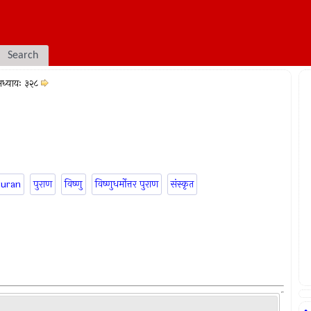
Search
ध्यायः ३२८
puran
पुराण
विष्णु
विष्णुधर्मोत्तर पुराण
संस्कृत