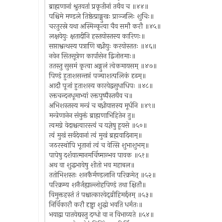
ब्राह्मणानां श्रुतवतां प्रकृतीनां तथैव च ॥४४॥
पश्चिमे मण्डले तिष्ठेत्प्राङ्मुखः प्राञ्जलिः शुचिः॥
चरतुरस्रे यथा अस्मिन्कृत्वा चैव समौ करौ ॥४५॥
लक्षयेयुः क्षतादीनि हस्तयोस्तस्य कारिणः॥
सप्ताश्वत्थस्य पत्राणि बध्नीयुः करयोस्ततः ॥४६॥
नवेन सितसूत्रेण कार्पासेन द्विजोत्तमाः॥
ततस्तु सुसमं कृत्वा अङ्गुलं त्वेकमायसम् ॥४७॥
पिण्डं हुताशसन्तप्तं पञ्चाशत्पलिकं दृढम्॥
आदौ पूजां हुताशस्य कारयेद्वसुधाधिपः ॥४८॥
रक्तचन्दनधूमाभ्यां रक्तपुष्पैस्तथैव च॥
अभिशस्तस्य मन्त्रं च बध्नीयात्तस्य मूर्धनि ॥४९॥
मन्त्रेणानेन संयुक्तं ब्राह्मणाभिहितेन तु॥
त्वमग्ने वेदाश्चत्वारस्त्वं च यज्ञेषु हूयसे ॥५०॥
त्वं मुखं सर्वदेवानां त्वं मुखं ब्रह्मवादिनाम्॥
जठरस्थोपि भूतानां त्वं च वेत्सि शुभाशुभम्॥
पापेषु दर्शयात्मानमर्चिष्मान्भव पावक ॥५१॥
अथ वा शुद्धभावेषु शीतो भव महाबल॥
ततोभिशस्तः शनकैर्मण्डलानि परिक्रमेत् ॥५२॥
परिक्रम्य शनैर्जह्याल्लोहपिण्डं तथा क्षितौ॥
विमुक्तहस्तं तं पश्चात्कारयेद्व्रीहिमर्द्दनम् ॥५३॥
निर्विकारौ करौ दृष्ट्वा शुद्धो भवति धर्मतः॥
भयाद्वा पातयेद्यस्तु दग्धो वा न विभाव्यते ॥५४॥