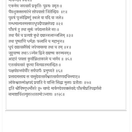
मार्कण्डेय उवाच॥
एकमेव जगत्सर्वं प्रकृतिः पुरुषः स्मृतः॥
चैत्रशुक्लसमारंभे सोपवासो जितेन्द्रियः ॥१॥
पुरुषं पूजयेद्विष्णुं स्थले वा यदि वा जले॥
गन्धमाल्यनमस्कारधूपदीपान्नसंपदा ॥२॥
पौरुषं तु तथा सूक्तं जपेदन्तर्जले नरः॥
तथा चैनं च प्रत्यष्टं बुधो दद्याज्जलाञ्जलिम् ॥३॥
तथा पुष्पाणि धर्मज्ञः फलानि च महाभुज॥
धूपं दद्यात्सनैवेद्यं जपेच्छक्त्या तथा च तम् ॥४॥
जुहुयाच्च तथाऽऽज्येन द्विजे दद्याच्च काञ्चनम्॥
आहारं पयसा कुर्यान्निशाकाले च भार्गव ॥ ॥५॥
एतत्संवत्सरं कृत्वा नित्यव्रतमतन्द्रितः॥
पक्षयोरुभयोर्वीर सर्वपापैः प्रमुच्यते ॥६॥
प्रसादमासाद्य स वासुदेवात्सर्वेश्वरात्सर्वगणादचिन्त्यात्॥
लोकेश्वरान्मोक्षपदं प्रयाति ये यान्ति सिद्धा मुनयः प्रतीताः ॥७॥
इति श्रीविष्णुधर्मोत्तरे तृ० खण्डे मार्कण्डेयवज्रसंवादे पौरुषीप्रतिपद्वर्णनो
नामाष्टाविंशत्युत्तरशततमोऽध्यायः ॥१२८॥