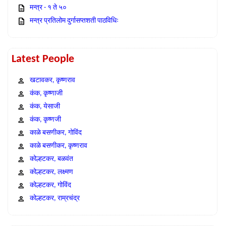
मन्त्र - १ ते ५०
मन्त्र प्रतिलोम दुर्गासप्तशती पाठविधिः
Latest People
खटावकर, कृष्णराव
कंक, कृष्णाजी
कंक, येसाजी
कंक, कृष्णजी
काळे बसणीकर, गोविंद
काळे बसणीकर, कृष्णराव
कोल्हटकर, बळवंत
कोल्हटकर, लक्ष्मण
कोल्हटकर, गोविंद
कोल्हटकर, राम्रचंद्र