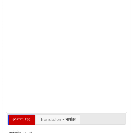
अध्यायः १२८
Translation - भाषांतर