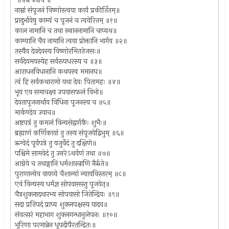
॥वज्र उवाच ॥
नाम्नां संपूजनं विष्णोस्त्वया कार्यं प्रकीर्तितम्॥
प्रादुर्भावेषु काम्यं च पूजनं च त्वयेरितम् ॥१॥
काल नामानि च तथा स्थाननामानि चाप्यथ॥
काम्यानि चैव नामानि त्वया प्रोक्तानि भार्गव ॥२॥
तस्यैव देवदेवस्य विष्णोरमिततेजसः॥
सर्वदेवमयस्येह सर्वरूपधरस्य च ॥३॥
आराधनविधानानि कथयस्व ममानघ॥
त्वं हि सर्वकथारामो यथा देवः पितामहः ॥४॥
भूय एव समाचक्ष्व उपवासफलं विभो॥
देवतापूजनार्थाय विधिना पूजनस्य च ॥५॥
मार्कण्डेय उवाच॥
अष्टपत्रं तु कमलं विन्यसेद्वर्णकैः शुभैः॥
ब्रह्माणं कर्णिकायां तु तस्य संपूजयेद्विभुम् ॥६॥
ऋग्वेदं पूर्वपत्रे तु यजुर्वेदं तु दक्षिणे॥
पश्चिमे सामवेदं तु उत्तरेऽथर्वणं तथा ॥७॥
आग्नेये च तथाङ्गानि धर्मशास्त्राणि नैर्ऋते॥
पुराणान्येव वायव्ये चैशान्यां न्यायविस्तरम् ॥८॥
एवं विन्यस्य धर्मज्ञ सोपवासस्तु पूजयेत्॥
चैत्रशुक्लादथारभ्य सोपवासो जितेन्द्रियः ॥९॥
सदा प्रतिपदं प्राप्य शुक्लपक्षस्य यादव॥
संवत्सरं महाभाग शुक्लगन्धानुलेपनः ॥१०॥
भूरिणा परमान्नेन धूपदीपैरतन्द्रितः॥