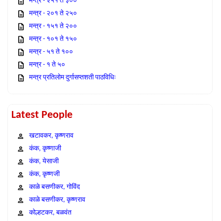
मन्त्र - २५१ ते ३००
मन्त्र - २०१ ते २५०
मन्त्र - १५१ ते २००
मन्त्र - १०१ ते १५०
मन्त्र - ५१ ते १००
मन्त्र - १ ते ५०
मन्त्र प्रतिलोम दुर्गासप्तशती पाठविधिः
Latest People
खटावकर, कृष्णराव
कंक, कृष्णाजी
कंक, येसाजी
कंक, कृष्णजी
काळे बसणीकर, गोविंद
काळे बसणीकर, कृष्णराव
कोल्हटकर, बळवंत