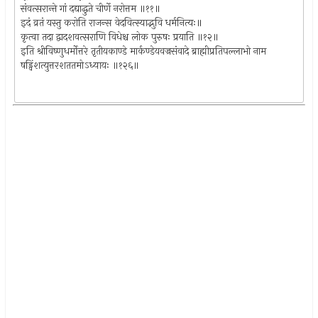
संवत्सरान्ते गां दद्याद्धुते चीर्णे नरोत्तम ॥११॥
इदं व्रतं यस्तु करोति राजन्स वेदवित्स्याद्भुवि धर्मनित्यः॥
कृत्वा तदा द्वादशवत्सराणि विधेश्च लोक पुरुषः प्रयाति ॥१२॥
इति श्रीविष्णुधर्मोत्तरे तृतीयकाण्डे मार्कण्डेयवज्रसंवादे ब्राह्मीप्रतिपल्लाभो नाम
षड्विंशत्युत्तरशततमोऽध्यायः ॥१२६॥