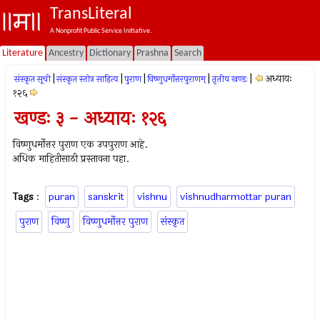
TransLiteral
A Nonprofit Public Service Initiative.
Literature
Ancestry
Dictionary
Prashna
Search
|
|
|
|
|
अध्यायः
संस्कृत सूची
संस्कृत स्तोत्र साहित्य
पुराण
विष्णुधर्मोत्तरपुराणम्
तृतीय खण्डः
१२६
खण्डः ३ - अध्यायः १२६
विष्णुधर्मोत्तर पुराण एक उपपुराण आहे.
अधिक माहितीसाठी प्रस्तावना पहा.
Tags
:
puran
sanskrit
vishnu
vishnudharmottar puran
पुराण
विष्णु
विष्णुधर्मोत्तर पुराण
संस्कृत