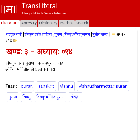
TransLiteral
A Nonprofit Public Service Initiative.
Literature
Ancestry
Dictionary
Prashna
Search
|
|
|
|
|
अध्यायः
संस्कृत सूची
संस्कृत स्तोत्र साहित्य
पुराण
विष्णुधर्मोत्तरपुराणम्
तृतीय खण्डः
०९४
खण्डः ३ - अध्यायः ०९४
विष्णुधर्मोत्तर पुराण एक उपपुराण आहे.
अधिक माहितीसाठी प्रस्तावना पहा.
Tags
:
puran
sanskrit
vishnu
vishnudharmottar puran
पुराण
विष्णु
विष्णुधर्मोत्तर पुराण
संस्कृत