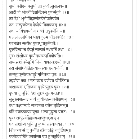
॥मार्कण्डेय उवाच॥
शुभां परीक्ष्य वसुधां तत्र कुर्यात्सुरालयम॥
आदौ तां शोधयेद्विद्वान्दिवसे गुणसंयुते ॥१॥
तत्र देशं शुभं विद्वान्गोमयेनोपलेपयेत॥
ततः सम्पूजयेत्तत्र देवदेवं विनायकम् ॥४॥
तथा च विश्वकर्माणं भाण्डं तदुपयोगि च॥
पललोल्लपिका भक्ष्यकुल्माषौदनपर्पटैः ॥३॥
परमान्नेन सत्यैश्च पुष्पधूपानुलेपनैः॥
पूजयित्वा च दैवज्ञं सात्त्वतं स्थपतिं तथा ॥४॥
भुवः संशोधनं कुर्याद्यथावत्पृथिवीपतिः॥
तावत्संशोधयेद्भूमिं निजां यावत्प्रदृश्यते ॥५॥
तदा संशोधयेद्विद्वान्यावत्स्याच्छल्यवर्जिता॥
ततस्तु पूरयेत्पश्चाद्दृढं मृत्तिकया पुनः ॥६॥
तद्वर्णया तया शस्ता यस्य वर्णस्य कीर्तिता॥
अशल्यया मृत्तिकया पूरयेत्सुदृढं पुनः ॥७॥
कृत्वा तु पूरितं देशं सुदृढं सुसमन्ततः॥
सुसूक्ष्मशल्यज्ञानार्थं कुर्याच्छल्यपरीक्षणम् ॥८॥
यथा वक्ष्याम्यहं राजंस्तथा यत्नेन बुद्धिमान्॥
यदि स्याच्छल्यसंयुक्ता शल्यमुद्धृत्य यत्नतः ॥९॥
पुनः सम्पूरयेद्विद्वान्यत्नाच्छुभमृदा नृप॥
एवं संशोध्य भूमिं तु कुम्भं संस्थापयेत्ततः ॥१०॥
शिलान्यासं तु कुर्वीत तत्रैवाऽह्नि चतुर्दिशम्॥
पक्वेष्टारचिते कार्यास्ता एव तु चतुर्दिशम् ॥११॥