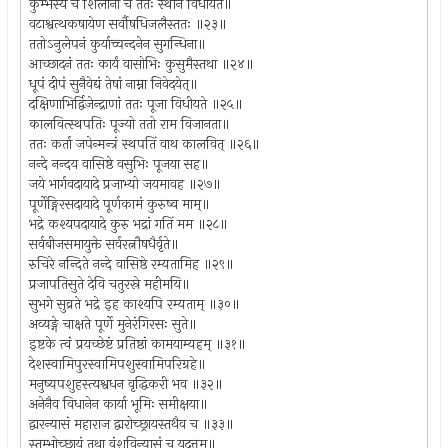
कुम्भस्य च शिलानां च ततः स्थानं विधीयते॥
वटाश्वत्थकषायेण सर्वौषधिजलैस्ततः ॥२३॥
ततोऽनुलेपनं कुर्याच्चन्दनेन सुगन्धिना॥
आच्छादनं ततः कार्यं वासोभिः कुसुमैस्तथा ॥२४॥
धूपं दीपं सुनैवेद्यं तेषां नाम्ना निवेदयेत्॥
दक्षिणाभिर्द्विजेन्द्राणां ततः पूजा विधीयते ॥२५॥
कालवित्स्थपतिः पूज्यो ततो राम विजानता॥
ततः कर्ता जपेन्मन्त्रं स्थपतिं वाथ कालवित् ॥२६॥
नन्दे नन्दय वासिष्ठे वसुभिः पूजया सह॥
जये भार्गवदायादे प्रजाभ्यो जयमावह ॥२७॥
पूर्णेङ्गिरसदायादे पूर्णकामं कुरुष्व माम्॥
भद्रे कश्यपदायादे कुरु भद्रां गतिं मम ॥२८॥
सर्वबीजसमायुक्ते सर्वरत्नौषधैर्वृते॥
रुचिरे नन्दिते नन्दे वासिष्ठे रम्यतामिह ॥२९॥
प्रजापतिसुते देवि चतुरस्रे महीमयि॥
सुभगे सुव्रते भद्रे इह काश्यपि रम्यताम् ॥३०॥
अव्यङ्गे चाक्षते पूर्णे मुनेरंगिरसः सुते॥
इष्टके त्वं प्रयच्छेष्टं प्रतिष्ठां कामयाम्यहम् ॥३१॥
देशस्वामिपुरस्वामिपशुस्वामिपरिग्रहे॥
मनुष्यपशुहस्त्यश्वधन वृद्धिकरी भव ॥३२॥
अनेनैव विधानेन कार्या भूमिः समीक्षया॥
द्वारन्यासं महाराज द्वारोच्छ्रायस्तथैव च ॥३३॥
स्तम्भोच्छ्रायं तथा वंशविन्यासं च यदूत्तम॥