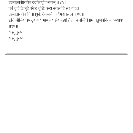
तस्मात्सर्वप्रयत्नेन दद्याद्देवगृहे ध्वजम् ॥४५॥
एवं कृते देवगृहे नरेन्द्र वृद्धिः सदा स्यान्न हि संशयोऽत्र॥
तस्मात्प्रयत्नेन विधानयुक्तं देवालयं कार्यमदीनसत्त्व ॥४६॥
इति श्रीवि० ध० तृ० ख० मा० व० सं० ब्रह्मशिल्पध्वजविधिर्नाम चतुर्णवतितमोऽध्यायः
॥९४॥
वास्तुपुरुष
वास्तुपुरुषः