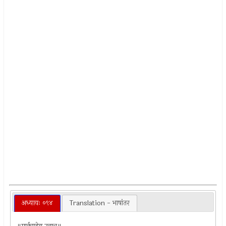
अध्यायः ०९४
Translation - भाषांतर