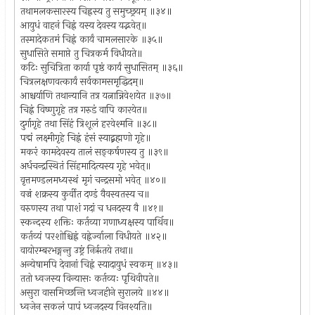
तथामलकसारस्य चिह्नस्य तु समुच्छ्रयम् ॥३४॥
आयुधं वाहनं चिह्नं यस्य देवस्य यद्भवेत्॥
तस्मादेकतमं चिह्नं कार्यं चामलसारके ॥३५॥
सुधासिते समाप्ते तु चित्रकर्म विधीयते॥
कटिः सुचित्रिता कार्या पृष्ठं कार्यं सुधासितम् ॥३६॥
चित्रलक्षणवत्कार्यं सर्वकामसमृद्धिदम्॥
आश्चर्याणि तथान्यानि तत्र यत्नान्निवेशयेत ॥३७॥
चिह्नं विष्णुगृहे तत्र गरुडं वापि कारयेत॥
दुर्गागृहे तथा सिंहं त्रिशूलं हरवेश्मनि ॥३८॥
पद्मं लक्ष्मीगृहे चिह्नं हंसं स्याद्ब्रह्मणो गृहे॥
मकरं कामदेवस्य तालं सङ्कर्षणस्य तु ॥३९॥
अर्धचन्द्रस्थितं सिंहमादित्यस्य गृहे भवेत्॥
वृत्तमण्डलमध्यस्थं मृगं चन्द्रसमो भवेत् ॥४०॥
वज्रं शक्रस्य कुर्वीत दण्डं वैवस्वतस्य च॥
वरुणस्य तथा पाशं गदां च धनदस्य वै ॥४१॥
स्कन्दस्य शक्तिः कर्तव्या गणाध्यक्षस्य पार्थिव॥
कर्तव्यं परशोश्चिह्नं वह्नेर्ज्वाला विधीयते ॥४२॥
वायोरम्बरभङ्गन्तु उष्ट्रं निर्ऋतये तथा॥
अन्येषामपि देवानां चिह्नं स्यादायुधं स्वकम् ॥४३॥
ततो ध्वजस्य विन्यासः कर्तव्यः पृथिवीपते॥
असुरा वासमिच्छन्ति ध्वजहीने सुरालये ॥४४॥
ध्वजेन सकलं पापं ध्वजदस्य विनश्यति॥