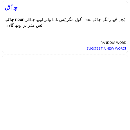
چٲٹۍ
چٲٹۍ
noun
گول مگر پَس تہٕ وَہرٲوِتھ چیٖز Ex.
بَچہٕ چُھ رنٛگہٕ چٲٹۍ
آبَس منٛز ترٲوِتھ گالان
RANDOM WORD
SUGGEST A NEW WORD!