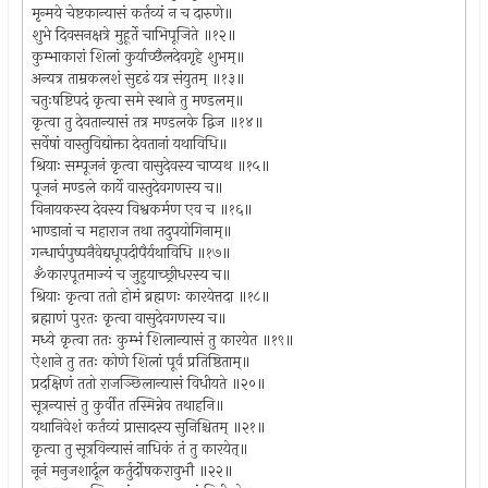
मृन्मये चेष्टकान्यासं कर्तव्यं न च दारुणे॥
शुभे दिवसनक्षत्रे मुहूर्ते चाभिपूजिते ॥१२॥
कुम्भाकारां शिलां कुर्याच्छैलदेवगृहे शुभम्॥
अन्यत्र ताम्रकलशं सुदृढं यत्र संयुतम् ॥१३॥
चतुःषष्टिपदं कृत्वा समे स्थाने तु मण्डलम्॥
कृत्वा तु देवतान्यासं तत्र मण्डलके द्विज ॥१४॥
सर्वेषां वास्तुविद्योक्ता देवतानां यथाविधि॥
श्रियाः सम्पूजनं कृत्वा वासुदेवस्य चाप्यथ ॥१५॥
पूजनं मण्डले कार्ये वास्तुदेवगणस्य च॥
विनायकस्य देवस्य विश्वकर्मण एव च ॥१६॥
भाण्डानां च महाराज तथा तदुपयोगिनाम्॥
गन्धार्घपुष्पनैवेद्यधूपदीपैर्यथाविधि ॥१७॥
ॐकारपूतमाज्यं च जुहुयाच्छ्रीधरस्य च॥
श्रियाः कृत्वा ततो होमं ब्रह्मणः कारयेत्तदा ॥१८॥
ब्रह्माणं पुरतः कृत्वा वासुदेवगणस्य च॥
मध्ये कृत्वा ततः कुम्भं शिलान्यासं तु कारयेत ॥१९॥
ऐशाने तु ततः कोणे शिलां पूर्वं प्रतिष्ठिताम्॥
प्रदक्षिणं ततो राजञ्छिलान्यासं विधीयते ॥२०॥
सूत्रन्यासं तु कुर्वीत तस्मिन्नेव तथाहनि॥
यथानिवेशं कर्तव्यं प्रासादस्य सुनिश्चितम् ॥२१॥
कृत्वा तु सूत्रविन्यासं नाधिकं तं तु कारयेत्॥
नूनं मनुजशार्दूल कर्तुर्दोषकरावुभौ ॥२२॥