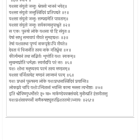
॥हंस उवाच ॥
यशसा संयुतो जन्तुः श्रेयसो भाजनं भवेत्॥
यशसा संयुतो जन्तुस्त्रिदिवं प्रतिपद्यते ॥१॥
यशसा संयुतो जन्तुः सम्पदामेति पात्रताम्॥
यशसा संयुतो जन्तुः सर्वकामानुपाश्नुते ॥२॥
स एकः पुरुषो लोके यशसा यो हि संयुतः॥
येषां साधु समावापं गीयते सुमहद्यशः ॥३॥
तेषां यशस्तथा पुण्यं नाकपृष्ठेऽपि गीयते॥
देवता यं विजानंति तस्य नाके गतिर्ध्रुवा ॥४॥
कीर्त्यमानं तथा सद्भिर्यः शृणोति यशः स्वकम्॥
सुखमाप्नोति धर्मज्ञाः स्वर्गादपि परं नरः ॥५॥
यशः शोभा मनुष्यस्य परमं तस्य मण्डनम्॥
यशसा वर्जितस्येह मण्डनं लाञ्छनं परम् ॥६॥
यशः प्रधानं पुरुषस्य लोके यशःप्रधानास्त्रिदिवं प्रयान्ति॥
लोकद्वये चापि यशोऽन्वितानां भवन्ति कामा मनसा त्वभीष्टाः ॥७॥
इति श्रीविष्णुधर्मोत्तरे तृ० ख० मार्कण्डेयवज्रसंवादे मुनीन्प्रति हंसगीतासु
यशःप्रशंसावणर्नो नामैकषष्ट्युत्तरद्विशततमोऽध्यायः ॥२६१॥