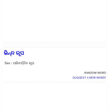
ଭିନ୍ନ ରୂପ
See : ପରିବର୍ତ୍ତିତ ରୂପ
RANDOM WORD
SUGGEST A NEW WORD!