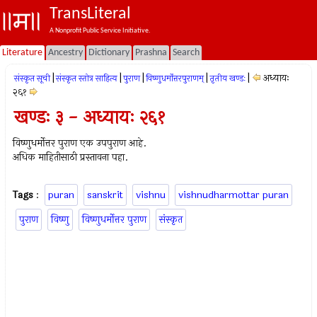
TransLiteral
A Nonprofit Public Service Initiative.
Literature
Ancestry
Dictionary
Prashna
Search
|
|
|
|
|
अध्यायः
संस्कृत सूची
संस्कृत स्तोत्र साहित्य
पुराण
विष्णुधर्मोत्तरपुराणम्
तृतीय खण्डः
२६१
खण्डः ३ - अध्यायः २६१
विष्णुधर्मोत्तर पुराण एक उपपुराण आहे.
अधिक माहितीसाठी प्रस्तावना पहा.
Tags
:
puran
sanskrit
vishnu
vishnudharmottar puran
पुराण
विष्णु
विष्णुधर्मोत्तर पुराण
संस्कृत