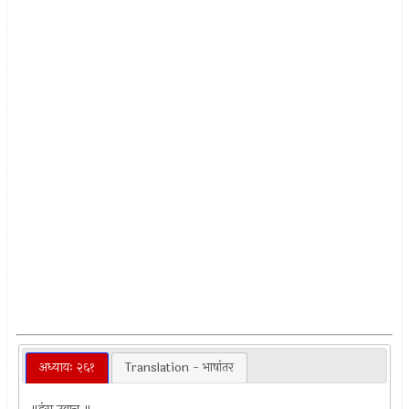
अध्यायः २६१
Translation - भाषांतर