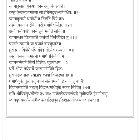
॥हंस उवाच ॥
कामानुसारी पुरुषः कामादनु विनश्यति॥
यस्तु केवलकामात्मा सोऽचिराद्भ्रश्यते श्रियः ॥१॥
कामानुसारी धर्मार्थौ न तिष्ठति चिरं नरः॥
तस्मात्कामं न सेवेत नरो धर्मार्थवर्जितम् ॥२॥
क्षयो धर्मार्थयोः कामे ध्रुवं भवति सेविते॥
कामान्धेन विजानाति कर्तव्यं किञ्चिदेव तु ॥३॥
परदारे त्वगम्ये वा प्रपातं नावबुध्यते॥
ध्रुवं प्राणवियोगेऽपि क्रीडामीत्येव मन्यते ॥४॥
यस्तु केवलकामात्मा धर्मार्थपरिवर्जितम्॥
काममासेवते नित्यं विज्ञेयः पुरुषाधमः ॥५॥
धर्मे क्षीणे तथैवार्थे काममासेविते द्विजः॥
ध्रुवं नरकपातः स्यान्नात्र कार्या विचारणा ॥६॥
धर्मार्थयुक्तं पुरुषस्तु कामं संसेवमानो हि न जातु कामैः॥
वियोगमाप्नोति ततस्तु विद्वान्धर्मार्थयुक्ते सततं निषेवेत् ॥७॥
इति श्रीविष्णुधर्मोत्तरे तृ० ख० मार्कण्डेयवज्रसंवादे मुनीन्प्रति हंसगीतासु
कामकृत्यवर्णनोनामैकचत्वारिंशदुत्तरद्विशततमोऽध्यायः ॥२४१॥