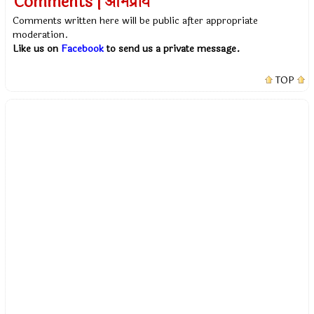
Comments | अभिप्राय
Comments written here will be public after appropriate
moderation.
Like us on
Facebook
to send us a private message.
TOP