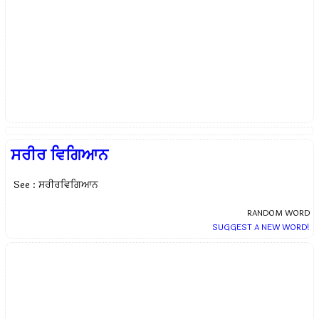
ਸਰੀਰ ਵਿਗਿਆਨ
See : ਸਰੀਰਵਿਗਿਆਨ
RANDOM WORD
SUGGEST A NEW WORD!