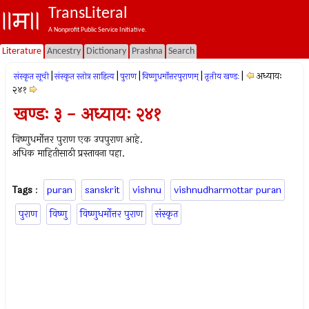
TransLiteral
A Nonprofit Public Service Initiative.
Literature
Ancestry
Dictionary
Prashna
Search
|
|
|
|
|
अध्यायः
संस्कृत सूची
संस्कृत स्तोत्र साहित्य
पुराण
विष्णुधर्मोत्तरपुराणम्
तृतीय खण्डः
२४१
खण्डः ३ - अध्यायः २४१
विष्णुधर्मोत्तर पुराण एक उपपुराण आहे.
अधिक माहितीसाठी प्रस्तावना पहा.
Tags
:
puran
sanskrit
vishnu
vishnudharmottar puran
पुराण
विष्णु
विष्णुधर्मोत्तर पुराण
संस्कृत