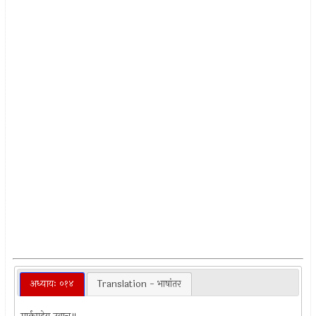
अध्यायः ०१४
Translation - भाषांतर