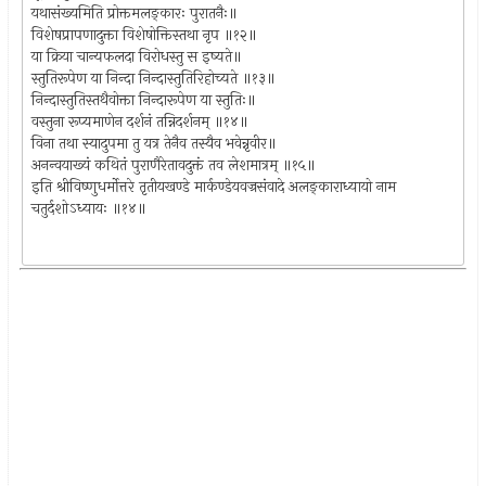
यथासंख्यमिति प्रोक्तमलङ्कारः पुरातनैः॥
विशेषप्रापणादुक्ता विशेषोक्तिस्तथा नृप ॥१२॥
या क्रिया चान्यफलदा विरोधस्तु स इष्यते॥
स्तुतिरूपेण या निन्दा निन्दास्तुतिरिहोच्यते ॥१३॥
निन्दास्तुतिस्तथैवोक्ता निन्दारूपेण या स्तुतिः॥
वस्तुना रूप्यमाणेन दर्शनं तन्निदर्शनम् ॥१४॥
विना तथा स्यादुपमा तु यत्र तेनैव तस्यैव भवेन्नृवीर॥
अनन्वयाख्यं कथितं पुराणैरेतावदुक्तं तव लेशमात्रम् ॥१५॥
इति श्रीविष्णुधर्मोत्तरे तृतीयखण्डे मार्कण्डेयवज्रसंवादे अलङ्काराध्यायो नाम
चतुर्दशोऽध्यायः ॥१४॥