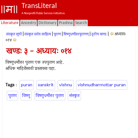
TransLiteral
A Nonprofit Public Service Initiative.
Literature
Ancestry
Dictionary
Prashna
Search
|
|
|
|
|
अध्यायः
संस्कृत सूची
संस्कृत स्तोत्र साहित्य
पुराण
विष्णुधर्मोत्तरपुराणम्
तृतीय खण्डः
०१४
खण्डः ३ - अध्यायः ०१४
विष्णुधर्मोत्तर पुराण एक उपपुराण आहे.
अधिक माहितीसाठी प्रस्तावना पहा.
Tags
:
puran
sanskrit
vishnu
vishnudharmottar puran
पुराण
विष्णु
विष्णुधर्मोत्तर पुराण
संस्कृत