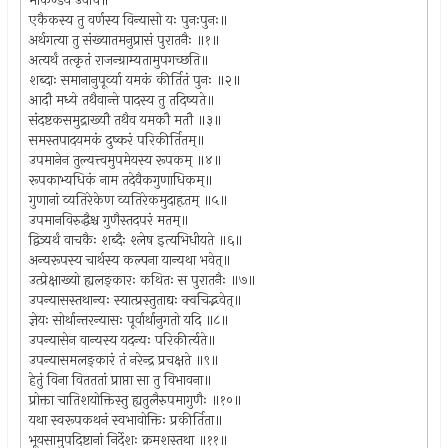
मार्कण्डेय उवाच॥
एकैकस्य तु वर्णस्य विन्यासो यः पुनःपुनः॥
अर्थगत्या तु संख्यातमनुप्रासं पुरातनैः ॥१॥
अत्यर्थं तत्कृतं राजन्ग्राम्यतामुपगच्छति॥
शब्दाः समानानुपूर्व्या यमकं कीर्तितं पुनः ॥२॥
आदौ मध्ये तथैवान्ते पादस्य तु तदिष्यते॥
संदष्टकसमुद्राख्यौ तथैव यमकौ मतौ ॥३॥
समस्तपादयमकं दुष्करं परिकीर्तितम्॥
उपमानेन तुल्यत्त्वमुपमेयस्य रूपकम् ॥४॥
रूपकाभ्यधिकं नाम तदेवैकगुणाधिकम्॥
गुणानां व्यतिरेकेण व्यतिरेकमुदाहृतम् ॥५॥
उपमानविरुद्धैश्च गुणैस्तदपरं मतम्॥
द्वित्र्यर्थं वाचकैः शब्दैः श्लेष इत्यभिधीयते ॥६॥
अन्यरूपस्य चार्थस्य कल्पना यान्यथा भवेत्॥
उत्प्रेक्षाख्यो ह्यलङ्कारः कथितः स पुरातनैः ॥७॥
उपन्यासस्तथान्यः स्यात्प्रस्तुताद्यः क्वचिद्भवेत्॥
ज्ञेयः सोर्थान्तरन्यासः पूर्वार्थानुगतो यदि ॥८॥
उपन्यासेन वान्यस्य यदन्यः परिकीर्त्यते॥
उपन्यासमलङ्कारं तं नरेन्द्र प्रचक्षते ॥९॥
हेतुं विना वितततां प्राप्ता सा तु विभावना॥
प्रोक्ता चातिशयोक्तिस्तु ह्यतुलैरुपमागुणैः ॥१०॥
यथा स्वरूपकथनं स्वभावोक्तिः प्रकीर्तिता॥
भूयसामुपदिष्टानां निर्देशः क्रमशस्तथा ॥११॥