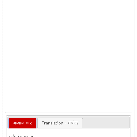
अध्यायः ०९२
Translation - भाषांतर