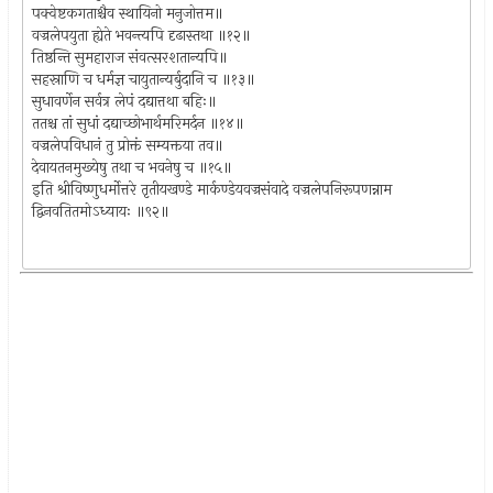
पक्वेष्टकगताश्चैव स्थायिनो मनुजोत्तम॥
वज्रलेपयुता ह्येते भवन्त्यपि दृढास्तथा ॥१२॥
तिष्ठन्ति सुमहाराज संवत्सरशतान्यपि॥
सहस्राणि च धर्मज्ञ चायुतान्यर्बुदानि च ॥१३॥
सुधावर्णेन सर्वत्र लेपं दद्यात्तथा बहिः॥
ततश्च तां सुधां दद्याच्छोभार्थमरिमर्दन ॥१४॥
वज्रलेपविधानं तु प्रोक्तं सम्यक्तया तव॥
देवायतनमुख्येषु तथा च भवनेषु च ॥१५॥
इति श्रीविष्णुधर्मोत्तरे तृतीयखण्डे मार्कण्डेयवज्रसंवादे वज्रलेपनिरूपणन्नाम
द्विनवतितमोऽध्यायः ॥९२॥