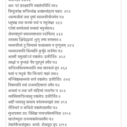
मार्कण्डेय उवाच॥
अतः परं प्रवक्ष्यामि वज्रलेपविधिं तव॥
बिन्दुकांश्च कपित्थांश्च आम्रान्संहृत्य यत्नतः ॥१॥
शाल्मलीनां तथा पुष्पं सल्लकीबीजमेव च॥
धनुषश्च तथा कल्कं वचां च मनुजेश्वर ॥२॥
एतेषां समवेतानां समानां मनुजोत्तम॥
तोयमष्टगुणं क्वाथमष्टभागा वशेषितम् ॥३॥
ततस्तत्र क्षिपेद्द्रव्यं शुणु तच्च समासतः॥
मल्लकीनां तु विन्यासं वत्सलस्य च गुग्गुलम् ॥४॥
भल्लातकानि बिल्वानि कुर्मुरुं सर्जमेव च॥
अतसीं वसुतप्तोऽयं वज्रलेपः प्रकीर्तितः ॥५॥
लाक्षां च कुन्दरुं चैव गृहधूमं तथैव च॥
कपित्थबिल्वमध्यानि तथा नागफलं नृप ॥६॥
बलां च मधुकं चैव किंजापं मदनं तथा॥
मञ्जिष्ठासल्लकं सर्जं वज्रलेपः प्रकीर्तितः ॥७॥
विषाणानि गवां राजन्महिषाणां तथैव च॥
अजानां च तथा चर्म माहिष्यं गव्यमेव च ॥८॥
रसबिंबकपित्थास्तु वज्रलेपः प्रकीर्तितः॥
अष्टौ भागास्तु नागस्य कांस्यभागद्वयं तथा ॥९॥
रीतिभागं च कथितो वज्रलेपस्तथैव च॥
सुधापक्वा ततः क्लिन्ना गव्यचर्मसमन्विता ॥१०॥
खररोमयुता राजन्वज्रलेपस्तथैव च॥
तेषामेकैकसंयुक्ताः कार्याः शैलगृहा नृप ॥११॥