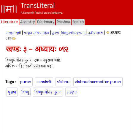
TransLiteral
A Nonprofit Public Service Initiative.
Literature
Ancestry
Dictionary
Prashna
Search
|
|
|
|
|
अध्यायः
संस्कृत सूची
संस्कृत स्तोत्र साहित्य
पुराण
विष्णुधर्मोत्तरपुराणम्
तृतीय खण्डः
०९२
खण्डः ३ - अध्यायः ०९२
विष्णुधर्मोत्तर पुराण एक उपपुराण आहे.
अधिक माहितीसाठी प्रस्तावना पहा.
Tags
:
puran
sanskrit
vishnu
vishnudharmottar puran
पुराण
विष्णु
विष्णुधर्मोत्तर पुराण
संस्कृत