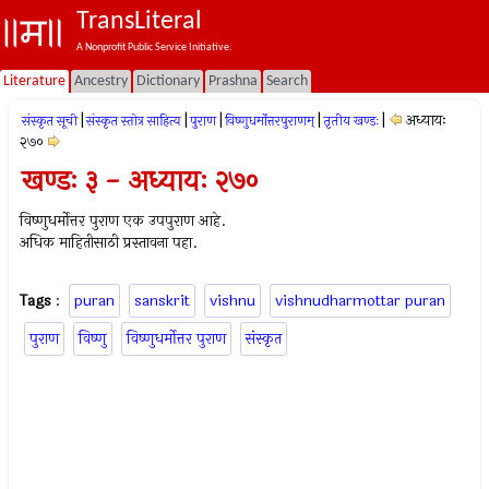
TransLiteral
A Nonprofit Public Service Initiative.
Literature
Ancestry
Dictionary
Prashna
Search
|
|
|
|
|
अध्यायः
संस्कृत सूची
संस्कृत स्तोत्र साहित्य
पुराण
विष्णुधर्मोत्तरपुराणम्
तृतीय खण्डः
२७०
खण्डः ३ - अध्यायः २७०
विष्णुधर्मोत्तर पुराण एक उपपुराण आहे.
अधिक माहितीसाठी प्रस्तावना पहा.
Tags
:
puran
sanskrit
vishnu
vishnudharmottar puran
पुराण
विष्णु
विष्णुधर्मोत्तर पुराण
संस्कृत