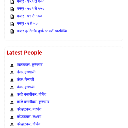
मन्त्र - १५१ ते २००
मन्त्र - १०१ ते १५०
मन्त्र - ५१ ते १००
मन्त्र - १ ते ५०
मन्त्र प्रतिलोम दुर्गासप्तशती पाठविधिः
Latest People
खटावकर, कृष्णराव
कंक, कृष्णाजी
कंक, येसाजी
कंक, कृष्णजी
काळे बसणीकर, गोविंद
काळे बसणीकर, कृष्णराव
कोल्हटकर, बळवंत
कोल्हटकर, लक्ष्मण
कोल्हटकर, गोविंद