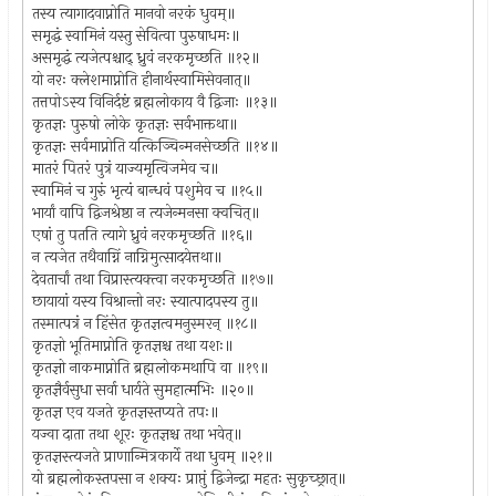
तस्य त्यागादवाप्नोति मानवो नरकं धुवम्॥
समृद्धं स्वामिनं यस्तु सेवित्वा पुरुषाधमः॥
असमृद्धं त्यजेत्पश्चाद् ध्रुवं नरकमृच्छति ॥१२॥
यो नरः क्लेशमाप्नोति हीनार्थस्वामिसेवनात्॥
तत्तपोऽस्य विनिर्दष्टं ब्रह्मलोकाय वै द्विजाः ॥१३॥
कृतज्ञः पुरुषो लोके कृतज्ञः सर्वभाक्तथा॥
कृतज्ञः सर्वमाप्नोति यत्किञ्चिन्मनसेच्छति ॥१४॥
मातरं पितरं पुत्रं याज्यमृत्विजमेव च॥
स्वामिनं च गुरुं भृत्यं बान्धवं पशुमेव च ॥१५॥
भार्यां वापि द्विजश्रेष्ठा न त्यजेन्मनसा क्वचित्॥
एषां तु पतति त्यागे ध्रुवं नरकमृच्छति ॥१६॥
न त्यजेत तथैवाग्निं नाग्निमुत्सादयेत्तथा॥
देवतार्चां तथा विप्रास्त्यक्त्वा नरकमृच्छति ॥१७॥
छायायां यस्य विश्रान्तो नरः स्यात्पादपस्य तु॥
तस्मात्पत्रं न हिंसेत कृतज्ञत्वमनुस्मरन् ॥१८॥
कृतज्ञो भूतिमाप्नोति कृतज्ञश्च तथा यशः॥
कृतज्ञो नाकमाप्नोति ब्रह्मलोकमथापि वा ॥१९॥
कृतज्ञैर्वसुधा सर्वा धार्यते सुमहात्मभिः ॥२०॥
कृतज्ञ एव यजते कृतज्ञस्तप्यते तपः॥
यज्वा दाता तथा शूरः कृतज्ञश्च तथा भवेत्॥
कृतज्ञस्त्यजते प्राणान्मित्रकार्ये तथा धुवम् ॥२१॥
यो ब्रह्मलोकस्तपसा न शक्यः प्राप्तुं द्विजेन्द्रा महतः सुकृच्छ्रात्॥