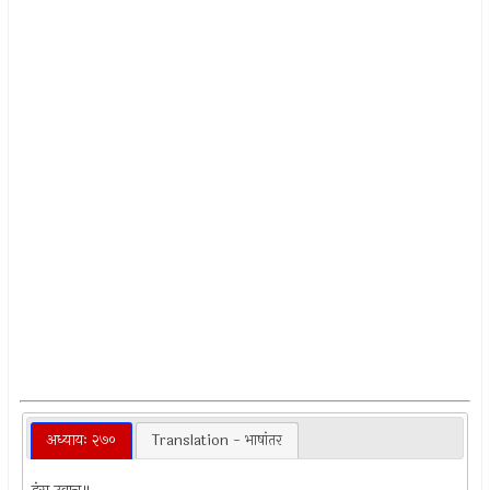
अध्यायः २७०
Translation - भाषांतर