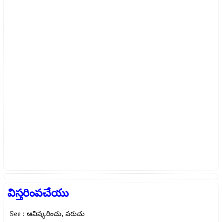
విస్తరింపచేయు
See : ఆవిష్కరించు, పరుచు