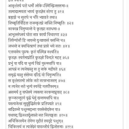
हंस उवाच॥
आनृशंस्यं परो धर्मो लोकेऽस्मिन्द्विजसत्तमाः॥
तस्मादात्मवता भाव्यं कृतज्ञेन नरेण तु ॥१॥
ब्रह्मघ्ने च सुरापे च चौरे भग्नव्रते तथा॥
निष्कृतिर्विहिता राजन्कृतघ्ने नास्ति निष्कृतिः ॥२॥
नरकान्न विमुच्यन्ते ये कृतघ्ना नराधमाः॥
आभूतसंप्लवं घोरा नात्र कार्या विचारणा ॥३॥
तिर्यग्योनौ हि जायन्ते दुःखावासं वसन्ति च॥
लभन्ते न क्वचित्त्राणं तथा प्राप्ते भये नराः ॥४॥
एतावानेव पुरुषः कृतं यस्मिन्न नश्यति॥
कृतज्ञः स्वर्गमाप्नोति कृतज्ञो विन्दते महत् ॥५॥
प्रभुं वा यदि वा भृत्यं विप्रं गुरुमथापि वा॥
आपन्नं न त्यजेद्यस्तु स तु नाके महीयते ॥६॥
समृद्धं यस्तु संसेव्य दरिद्रं यो विमुञ्चति॥
स नृशंसतमो लोके नरो नरकभाजनम् ॥७॥
न त्यजेत नरो भृत्यं स्वगेहे गतयौवनम्॥
असमर्थं तु वार्धक्ये त्यक्त्वा नरकमाप्नुयात् ॥८॥
कुञ्जरन्तुरगं वृद्धं धेनुं दान्तमथापि वा॥
यस्त्यजेत्स सुदुर्बुद्धिर्नरकं प्रतिपद्यते ॥९॥
नाद्रियन्ते पशून्बद्ध्वा यवसेनोदकेन वा॥
यथावद् द्विजशार्दूलास्ते नरा निरयङ्गताः ॥१०॥
अचिकित्स्येन रोगेण गृहीतं स्वगृहे पशुम्॥
चिकित्स्यं न त्यजेदेनं यावज्जीवं द्विजोत्तमाः ॥११॥