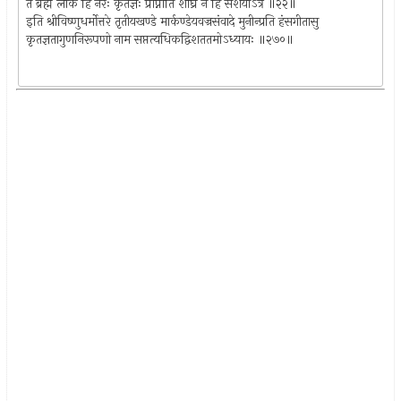
तं ब्रह्म लोकं हि नरः कृतज्ञः प्राप्नोति शीघ्रं न हि संशयोऽत्र ॥२२॥
इति श्रीविष्णुधर्मोत्तरे तृतीयखण्डे मार्कण्डेयवज्रसंवादे मुनीन्प्रति हंसगीतासु
कृतज्ञतागुणनिरूपणो नाम सप्तत्यधिकद्विशततमोऽध्यायः ॥२७०॥