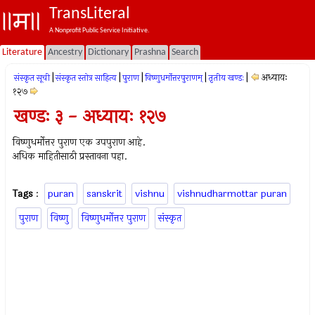
TransLiteral
A Nonprofit Public Service Initiative.
Literature
Ancestry
Dictionary
Prashna
Search
|
|
|
|
|
अध्यायः
संस्कृत सूची
संस्कृत स्तोत्र साहित्य
पुराण
विष्णुधर्मोत्तरपुराणम्
तृतीय खण्डः
१२७
खण्डः ३ - अध्यायः १२७
विष्णुधर्मोत्तर पुराण एक उपपुराण आहे.
अधिक माहितीसाठी प्रस्तावना पहा.
Tags
:
puran
sanskrit
vishnu
vishnudharmottar puran
पुराण
विष्णु
विष्णुधर्मोत्तर पुराण
संस्कृत