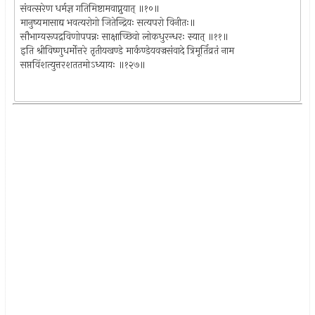
संवत्सरेण धर्मज्ञ गतिमिष्टामवाप्नुयात् ॥१०॥
मानुष्यमासाद्य भवत्यरोगो जितेन्द्रियः सत्यपरो विनीतः॥
सौभाग्यरूपद्रविणोपपन्नः साक्षाच्छिवो लोकधुरन्धरः स्यात् ॥११॥
इति श्रीविष्णुधर्मोत्तरे तृतीयखण्डे मार्कण्डेयवज्रसंवादे त्रिमूर्तिव्रतं नाम
सप्तविंशत्युत्तरशततमोऽध्यायः ॥१२७॥