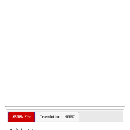
अध्यायः १२७
Translation - भाषांतर