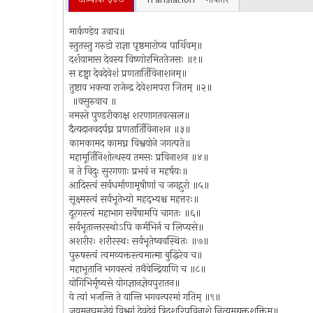
मार्कण्डेय उवाच॥
स्तुतस्तु गरुडो राज्ञा पृष्ठमारोप्य पार्थिवम्॥
दर्शयामास देवस्य विष्णोरमिततेजसः ॥१॥
स दृष्ट्वा देवदेवेशं प्रणतार्तिविनाशनम्॥
तुष्टाव भक्त्या राजेन्द्र देवेशमपरा जितम् ॥२॥
॥वसुरुवाच ॥
नमस्ते पुण्डरीकाक्ष शरणागतवत्सल॥
दैत्यदानवदर्पघ्न प्रणतार्तिविनाशन ॥३॥
कामकामद कामघ्न विश्वयोने जगत्पते॥
महामूर्तिनिशोत्थस्य तमसः प्रविनाशन ॥४॥
न ते विदुः सुरगणाः प्रभवं न महर्षयः॥
आदिस्त्वं सर्वधर्माणामृषीणां च जगद्गुरो ॥५॥
सूक्ष्मस्त्वं सर्वभूतेभ्यो महद्भ्यश्च महत्तरः॥
दूरगस्त्वं महाभाग सर्वेषामपि चागतः ॥६॥
सर्वभूतान्तरस्थोऽपि कर्मभिर्न च लिप्यसे॥
अशरीरः शरीरस्थः सर्वभूतेष्ववस्थितः ॥७॥
पुरुषस्त्वं त्वमव्यक्तस्त्वमात्मा बुद्धिरेव च॥
महाभूतानि भगवस्त्वं तथैवेन्द्रियाणि च ॥८॥
योगिभिर्मृष्यसे योगज्ञानज्ञेयपुरातन॥
ये त्वां भजन्ति ते यान्ति भगवन्परमां गतिम् ॥९॥
जयमनघमजेयं विश्वगं देवदेवं त्रिदशरिपुविनाशे नित्यमुद्युक्तशक्तिम्॥