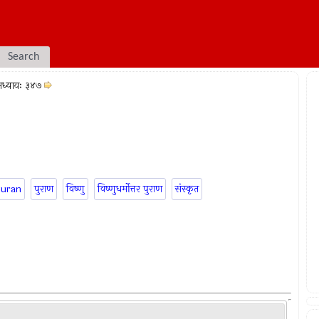
Search
ध्यायः ३४७
puran
पुराण
विष्णु
विष्णुधर्मोत्तर पुराण
संस्कृत