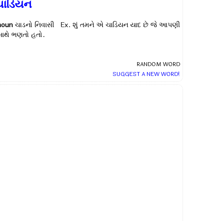
ચાડિયન
noun
ચાડનો નિવાસી Ex.
શું તમને એ ચાડિયન યાદ છે જે આપણી
સાથે ભણતો હતો.
RANDOM WORD
SUGGEST A NEW WORD!