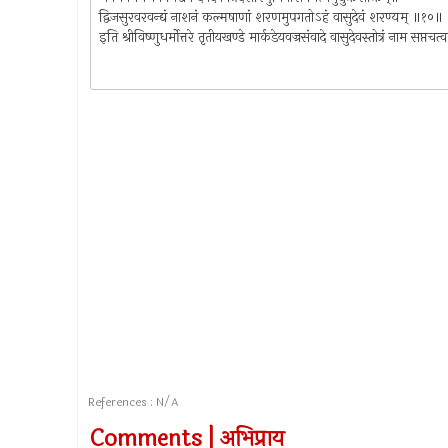
द्विजसुरवरवन्द्यं नाशनं कल्मषाणां शरणमुपगतोऽहं वासुदेवं शरण्यम् ॥१०॥
इति श्रीविष्णुधर्मोत्तरे तृतीयखण्डे मार्कडेयवज्रसंवादे वासुदेवस्तोत्रं नाम 
References : N/A
Comments | अभिप्राय