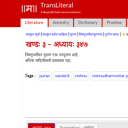
TransLiteral
A Nonprofit Public Service Initiative.
Literature
Ancestry
Dictionary
Prashna
|
|
|
|
|
अ
संस्कृत सूची
संस्कृत स्तोत्र साहित्य
पुराण
विष्णुधर्मोत्तरपुराणम्
तृतीय खण्डः
खण्डः ३ - अध्यायः ३४७
विष्णुधर्मोत्तर पुराण एक उपपुराण आहे.
अधिक माहितीसाठी प्रस्तावना पहा.
Tags
:
puran
sanskrit
vishnu
vishnudharmottar 
अध्यायः ३४७
Translation - भाषांतर