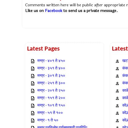
Comments written here will be public after appropriate
Like us on
Facebook
to send us a private message.
Latest Pages
Lates
मन्त्र - ४०१ ते ४५०
खटा
मन्त्र - ३५१ ते ४००
कंक,
मन्त्र - ३०१ ते ३५०
कंक
मन्त्र - २५१ ते ३००
कंक
मन्त्र - २०१ ते २५०
काळ
मन्त्र - १५१ ते २००
काळ
मन्त्र - १०१ ते १५०
कोल
मन्त्र - ५१ ते १००
कोल
मन्त्र - १ ते ५०
कोल
मन्त्र प्रतिलोम दुर्गासप्तशती पाठविधिः
कोल्