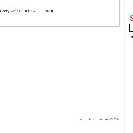
सप्तचत्वारिंशदधिकत्रिशततमोऽध्यायः ॥३४७॥
I
Last Updated :
January 29, 2023