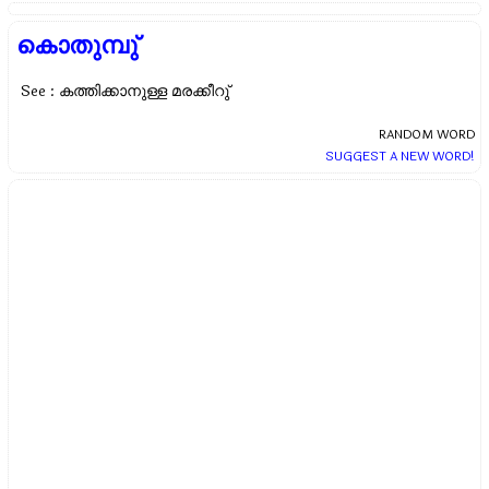
കൊതുമ്പു്
See : കത്തിക്കാനുള്ള മരക്കീറു്‌
RANDOM WORD
SUGGEST A NEW WORD!