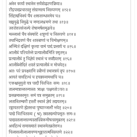
अनेन कार्या स्थानेन सर्वत्रोद्धरणक्रिया॥
रौद्रपादप्रचारस्तु संग्रामस्य निरूपणम् ॥१२॥
सिंहाद्यभिनयं चैव शक्तसन्धानमेव च॥
खड्गयुद्धे नियुद्धे च मण्डलभ्रमणे तथा ॥१३॥
उत्तरोत्तरसंजल्पे रोषामर्षसमुद्भवे॥
मल्लानां चैव संस्फोटे शत्रूणां च निरूपणे ॥१४॥
तथाभिद्रवणं चैव शास्त्राणां च विमोक्षणम्॥
अञ्चितं दक्षिणं कृत्वा वामं पादं प्रसार्य च ॥१५॥
आलीढं परिवर्तन्ते प्रत्यालीढमिति स्मृतम्॥
प्रत्यालीढं तु विज्ञेयं स्थानं च नवदैवतम् ॥१६॥
आलीढेनोदितं शस्तं प्रत्यालीढं न मोचयेत्॥
अतः परं प्रवक्ष्यामि स्त्रीणां स्थानत्रयं नृप ॥१७॥
आयतं वावहित्थं च हयक्रान्तमथापि च॥
एकश्चानुयुतो यत्र पादौ विरचितः समः ॥१८॥
तालमात्रान्तरन्यस्तः त्र्यक्षः पक्षगतोऽपरः॥
प्रसन्नमाननमुरः समं यत्र समुन्नतम् ॥१९॥
लतानितम्बगौ हस्तौ स्थानं ज्ञेयं तदायतम्॥
रङ्गावतरणे ह्येतत्तथा पुष्पाञ्जलौ भवेत् ॥२०॥
पादो विरचितस्त्र्य ( श्र) स्रस्तदन्योपसृतः समः॥
पादास्तलान्तरन्यस्तास्त्रिकमीषत्समुन्नतम् ॥२१॥
अवहित्थं समाख्यातं स्थानमेतन्नरोत्तम॥
विलासलीलालावण्यशृङ्गारात्मनिरूपणे ॥२२॥