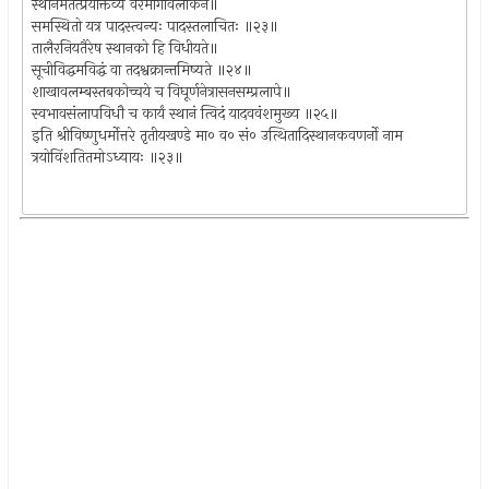
स्थानमेतत्प्रयोक्तव्यं वरमार्गावलोकने॥
समस्थितो यत्र पादस्त्वन्यः पादस्तलाचितः ॥२३॥
तालैरनियतैरेष स्थानको हि विधीयते॥
सूचीविद्धमविद्धं वा तदश्वक्रान्तमिष्यते ॥२४॥
शाखावलम्बस्तबकोच्चये च विघूर्णनेत्रासनसम्प्रलापे॥
स्वभावसंलापविधौ च कार्यं स्थानं त्विदं यादववंशमुख्य ॥२५॥
इति श्रीविष्णुधर्मोत्तरे तृतीयखण्डे मा० व० सं० उत्थितादिस्थानकवणर्नो नाम
त्रयोविंशतितमोऽध्यायः ॥२३॥