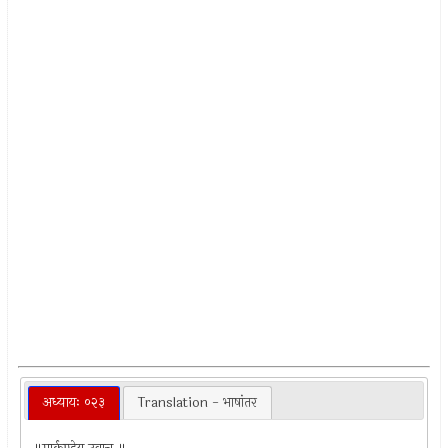
अध्यायः ०२३
Translation - भाषांतर