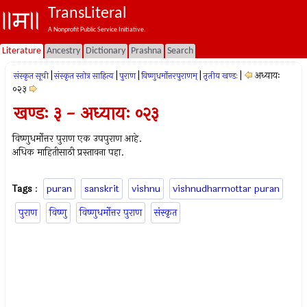
TransLiteral
A Nonprofit Public Service Initiative.
Literature
Ancestry
Dictionary
Prashna
Search
|
|
|
|
|
अध्यायः
संस्कृत सूची
संस्कृत स्तोत्र साहित्य
पुराण
विष्णुधर्मोत्तरपुराणम्
तृतीय खण्डः
०२३
खण्डः ३ - अध्यायः ०२३
विष्णुधर्मोत्तर पुराण एक उपपुराण आहे.
अधिक माहितीसाठी प्रस्तावना पहा.
Tags
:
puran
sanskrit
vishnu
vishnudharmottar puran
पुराण
विष्णु
विष्णुधर्मोत्तर पुराण
संस्कृत