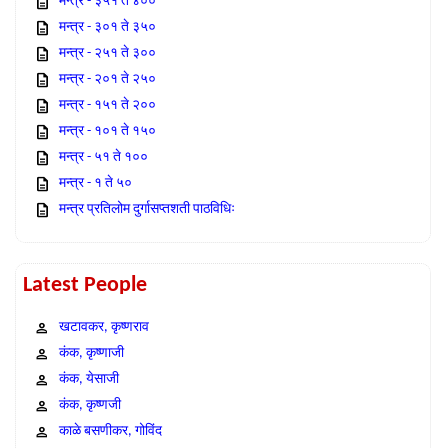
मन्त्र - ३५१ ते ४००
मन्त्र - ३०१ ते ३५०
मन्त्र - २५१ ते ३००
मन्त्र - २०१ ते २५०
मन्त्र - १५१ ते २००
मन्त्र - १०१ ते १५०
मन्त्र - ५१ ते १००
मन्त्र - १ ते ५०
मन्त्र प्रतिलोम दुर्गासप्तशती पाठविधिः
Latest People
खटावकर, कृष्णराव
कंक, कृष्णाजी
कंक, येसाजी
कंक, कृष्णजी
काळे बसणीकर, गोविंद