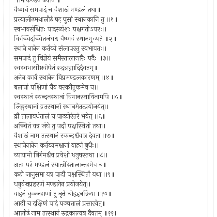
॥मार्कण्डेय उवाच ॥
वैष्णवं समपादं च वैशाखं मण्डलं तथा॥
प्रत्यालीढमथालीढं षट् पुसां स्थानकानि तु ॥१॥
स्वभावसंश्रितः पादस्त्र्यंशः पक्षगतोऽपरः॥
किञ्चिदञ्चितजंघश्च वैष्णवं स्थानमुच्यते ॥२॥
स्थाने नानेन कर्तव्ये संलापस्तु स्वभावतः॥
समपादं तु विज्ञेयं समैस्तालान्तरैः पदैः ॥३॥
स्वस्वभासौष्ठवोपेतं रुद्रब्रह्मादिदैवतम्॥
अनेन कार्यं स्थानेन विप्रमण्डलकारणम् ॥४॥
बलानां पक्षिणां चैव वरकौतुकमेव च॥
स्वस्थानं स्यन्दनस्थानां विमानस्थायिनामपि ॥५॥
लिङ्गस्थानां व्रतस्थानां स्थानमेतत्प्रयोजयेत्॥
द्वौ तालावर्धतालं च पादयोरंतरं भवेत् ॥६॥
अञ्चितं यत्र जंघे तु पदौ पक्षस्थितो तथा॥
वैशाखं नाम तत्स्थानं स्कन्दश्चैवात्र देवता ॥७॥
स्थानेनानेन कर्तव्यमश्वानां वाहनं बुधैः॥
व्यायामो निर्गमश्चैव प्रवेशो धनुषस्तथा ॥८॥
अतः परं मण्डलं स्यात्त्रींस्तालान्तरमेव च॥
कटी जानुसमा यत्र पादौ पक्षस्थितौ यथा ॥९॥
धनुर्वज्रप्रहरणं मण्डलेन प्रयोजयेत्॥
वाहनं कुञ्जराणां तु नृत्ते चोद्वहनक्रिया ॥१०॥
आदौ च दक्षिणं पादं पञ्चतालं प्रसारयेत्॥
आलीढं नाम तत्स्थानं रुद्रकाल्यत्र दैवतम् ॥११॥