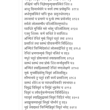
उत्क्षिप्तं चापि विज्ञेयमुन्मुखावस्थितं शिरः॥
आशु दिव्यार्थयोगे च कार्यं तच्च प्रयोक्तृभिः ॥११॥
अधोमुखस्थितं चापि बुधाः प्राहुरधोगतम्॥
लज्जायां च प्रमाणे च दुःखे तच्च प्रयोजयेत् ॥१२॥
सर्वतो लोलनाच्चैव परिलोलितमुच्यते॥
व्याधिते मूर्च्छिते मत्ते भवेत्तु परिलोलितम् ॥१३॥
एतत्तु शिरसः कर्म कथितं ते नराधिप॥
अञ्चितं रेचितं मुक्तं विवृतं चतुरं तथा ॥१४॥
प्रसारितं तथा स्तब्धं ग्रीवाकर्मणि निर्दिशेत्॥
अञ्चितं किञ्चिदेकांशं लोलनाद्रेचितं तु तत् ॥१५॥
रेचितं भ्रमणान्मुक्तं विवृतं चलितं च तत्॥
मधुरं चतुरं प्रोक्तमायतं स्यात्प्रसारितम् ॥१६॥
स्तब्धं स्तब्धं तथा प्रोक्तं शिरःकर्मानुगामि च॥
अञ्चितं स्याद्विलासादौ रेचितं मण्डलेक्षणे ॥१७॥
मुक्तं मूर्च्छादियोगेषु विवृत्तं ललितादिषु॥
सौम्यभावे तु चतुरं दृष्टौ कार्यं प्रसारितम् ॥१८॥
स्तब्धं शीतेऽथ वा व्याधावविकारि स्वभावतः॥
विबुद्धं विनिवृत्तं च निर्भुग्नं भुग्नमेव च ॥१९॥
विवृत्तं च तथैवर्जुकर्मण्यस्य विनिर्दिशेत्॥
व्यावृत्तं स्याद्विबुद्धाख्यं निवृत्तं पिहितं भवेत् ॥२०॥
अवाङ्मुखमवाभुग्नं निभुग्नं चोर्ध्वगं तु तत्॥
भुग्नं स्यादानतं किञ्चिन्निवृत्तं विवृतं भवेत् ॥२१॥