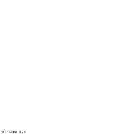
विंशतितमोऽध्यायः ॥२४॥