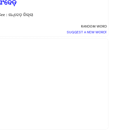
ନାଂଦେଡ଼
ee : ନାନ୍ଦେଡ଼ ଜିଲ୍ଲା
RANDOM WORD
SUGGEST A NEW WORD!