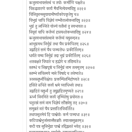
ऋजुस्वभावसंस्थं च तयोः कर्माणि चक्षते॥
विरुद्धवारणे कार्यं मैवमित्येवमादिषु ॥२२॥
विनिवृत्तमसूयायामीर्ष्याकोपकृतेषु च॥
विभुग्नं चापि विज्ञेयं गम्भीरालोकनादिषु ॥२३॥
भुग्नं तु लज्जिते योज्यं यतीनां तु स्वभावतः॥
निवृत्तं वापि कर्तव्यं हास्यशोकभयादिषु ॥२४॥
ऋजुस्वभावसंस्थाने कर्तव्यं यदुनन्दन॥
आभुग्नमथ निर्भुग्नं तथा चैव प्रकंपितम् ॥२५॥
उद्वाहितं समं चैव पञ्चरोधः प्रकीर्तितम्॥
धार्यते यच्च निर्भुग्नं तदा भुग्नं प्रकीर्तितम् ॥२६॥
शस्त्रक्षते विघाते च हृद्रोगे च तदिष्यते॥
स्तब्धं च निम्नपृष्ठं च निर्भुग्नं नाम तत्स्मृतम् ॥२७॥
स्तम्भे सविस्मये माने विषादे च तथेष्यते॥
उरसस्तूर्ध्वविक्षेपः प्रकम्पितमिहोच्यते ॥२८॥
हसिते रुचिते कार्यं श्रमे व्याधिभये तथा॥
उद्वाहितं यदूर्ध्वं तु तदुद्वाहितमुच्यते ॥२९॥
ऊर्ध्वं निगमिते कार्यं जृम्भितेषु प्रयोगतः॥
चतुरस्रं समं नाम विज्ञेयं सौष्ठवेषु तत् ॥३०॥
समुन्नतं नतं चैव प्रसारितविवर्तिते॥
तथापसृतमेवं हि पार्श्वयोः कर्म पञ्चधा ॥३१॥
कटिपार्श्वभुजांसान्तैरुन्नतैः स्यात्ससुन्नतम्॥
कटी यत्र सुनिर्भुग्ना पार्श्वं तद्द्विनतं भवेत् ॥३२॥