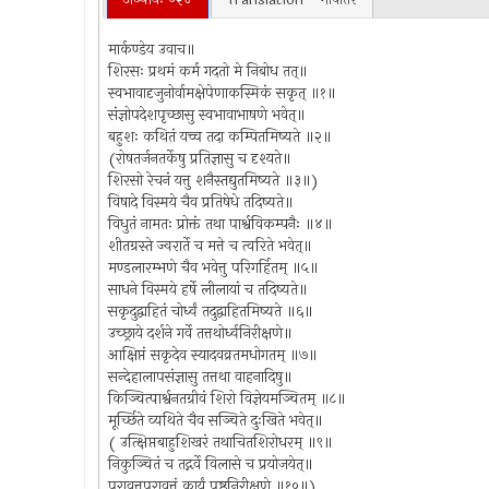
मार्कण्डेय उवाच॥
शिरसः प्रथमं कर्म गदतो मे निबोध तत्॥
स्वभावादृजुनोर्वामक्षेपेणाकस्मिकं सकृत् ॥१॥
संज्ञोपदेशपृच्छासु स्वभावाभाषणे भवेत्॥
बहुशः कथितं यच्च तदा कम्पितमिष्यते ॥२॥
(रोषतर्जनतर्केषु प्रतिज्ञासु च दृश्यते॥
शिरसो रेचनं यत्तु शनैस्तद्युतमिष्यते ॥३॥)
विषादे विस्मये चैव प्रतिषेधे तदिष्यते॥
विधुतं नामतः प्रोक्तं तथा पार्श्वविकम्पनैः ॥४॥
शीतग्रस्ते ज्वरार्ते च मत्ते च त्वरिते भवेत्॥
मण्डलारम्भणे चैव भवेत्तु परिगर्हितम् ॥५॥
साधने विस्मये हर्षे लीलायां च तदिष्यते॥
सकृदुद्वाहितं चोर्ध्वं तदुद्वाहितमिष्यते ॥६॥
उच्छ्राये दर्शने गर्वे तत्तथोर्ध्वनिरीक्षणे॥
आक्षिप्तं सकृदेव स्यादवव्रतमधोगतम् ॥७॥
सन्देहालापसंज्ञासु तत्तथा वाहनादिषु॥
किञ्चित्पार्श्वनतग्रीवं शिरो विज्ञेयमञ्चितम् ॥८॥
मूर्च्छिते व्यथिते चैव सञ्चिते दुःखिते भवेत्॥
( उत्क्षिप्तबाहुशिखरं तथाचितशिरोधरम् ॥९॥
निकुञ्चितं च तद्गर्वे विलासे च प्रयोजयेत्॥
परावृत्तपरावृत्तं कार्यं पृष्ठनिरीक्षणे ॥१०॥)