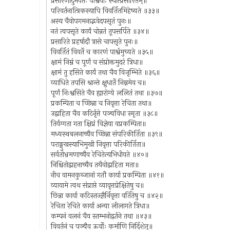
प्रसारणादुभयतः पार्श्वयोः स्यात्प्रसारितम्॥
परिवर्तनात्त्रिकस्यापि विवर्तितमिहेष्यते ॥३३॥
अस्य चैवोपगमनाद्भवेदपसृतं पुनः॥
नतं त्वपसृते कार्यं चोन्नतं तूपसर्पिते ॥३४॥
प्रसारिते प्रहर्षादौ त्रासे चापसृते पुनः॥
विवर्तितं विवर्ते च कारणं पार्श्वमुच्यते ॥३५॥
क्षामं निम्नं च पूर्णं च संप्रोक्तमुदरं त्रिधा॥
क्षामं तु हसिते कार्यं तथा चैव विजृम्भिते ॥३६॥
व्याधिते तपसि श्रान्ते क्षुधार्ते निम्नमेव च॥
पूर्णं निःश्वसिते चैव ह्यारोग्ये ललितं तथा ॥३७॥
प्रकम्पिता च च्छिन्ना च निवृत्ता रेचिता तथा॥
उद्वाहिता चैव कटिर्नृत्ते पञ्चविधा स्मृता ॥३८॥
तिर्यग्गता गता क्षिप्रं विज्ञेया वप्रकम्पिता॥
मध्यस्थबलनाच्चैव च्छिन्ना संपरिकीर्तिता ॥३९॥
पराङ्मुखस्याभिमुखी निवृत्ता परिकीर्तिता॥
सर्वतोभ्रमणाच्चैव रेचितेत्यभिधीयते ॥४०॥
निश्चितोद्वाहनाच्चैव तथैवोद्वाहिता मता॥
नीच वामनकुब्जानां गतौ कार्या प्रकम्पिता ॥४१॥
व्यायामे त्वथ संप्राप्ते व्यावृत्तप्रेक्षितेषु च॥
छिन्ना कार्या कटिस्तज्ज्ञैर्निवृत्ता वर्तितेषु च ॥४२॥
रेचिता रेचिते कार्या अन्या लीलागते त्रिधा॥
कम्पनं वलनं चैव स्तम्भनोद्वर्तने तथा ॥४३॥
विवर्तनं च पञ्चैव ऊर्वोः कर्माणि निर्दिशेत्॥