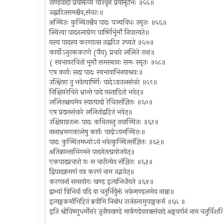
ताण्डवादौ प्रयोक्तव्यं परिवृत्तं प्रयोक्तृभिः ॥५५॥
उद्घाटितसमश्चैव,संचरः॥
अञ्चितः कुञ्चितश्चैव पादः पञ्चविधः स्मृतः ॥५६॥
स्थित्वा पादतलाग्रेण पार्ष्णिर्भूमौ निपात्यते॥
यस्य पादस्य करणात्स तद्धटित उच्यते ॥५७॥
कार्योऽनुरक्तकरणे (चैव) प्रचारे ललिते तथा॥
( स्वभावरचितो भूमौ समस्थानः समः स्मृतः ॥५८॥
एष कार्यः सदा पादः स्वभावाभिनयाश्रयः॥
उत्क्षिप्ता तु भवेत्पार्ष्णिः पादेऽग्रतलसंचरे ॥५९॥
निक्षिप्तरेचिते भ्रान्ते पादे यस्ताडितो भवेत्॥
ललितश्चायमेव स्यात्पादो रेचितसंज्ञितः ॥६०॥
एष प्रदानसंचारे ललितोद्वहितं भवेत्॥
उक्षिप्ताग्रतलः पादः कथितस्तु तथाञ्चितः ॥६१॥
नानाभ्रमणकालेषु कार्यः पादोऽयमञ्चितः॥
पादः कुञ्चितमध्योऽयं भवेत्कुञ्चितसंज्ञितः ॥६२॥
अतिक्रान्ताभिगमने पादमेतत्प्रयोजयेत्॥
एकपादप्रचारो यः स चारीत्येव संज्ञितः ॥६३॥
द्विपादक्रमणं यत्र करणं नाम तद्भवेत्॥
करणानां समायोगः खण्ड इत्यभिधीयते ॥६४॥
द्वाभ्यां त्रिभिर्वा यदि वा चतुर्भिर्युक्तं भवेन्मण्डलमेव नाम्ना॥
इत्यङ्गकर्माभिहितं ब्रवीमि निबोध राजंस्त्वमुपाङ्गकर्म ॥६५ ॥
इति श्रीविष्णुधर्मोत्तरे तृतीयखण्डे मार्कण्डेयवज्रसंवादे अङ्गवर्णनं नाम चतुर्