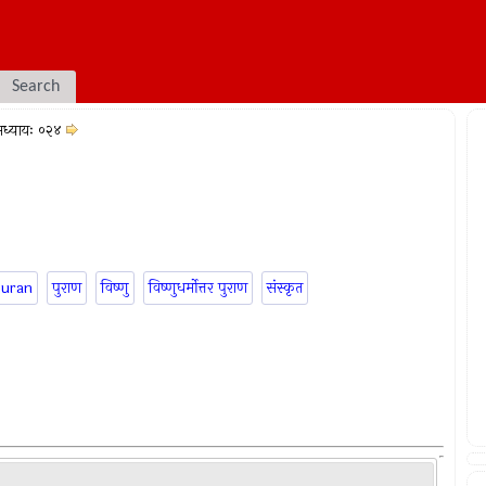
Search
ध्यायः ०२४
puran
पुराण
विष्णु
विष्णुधर्मोत्तर पुराण
संस्कृत