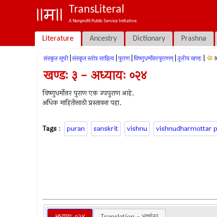
TransLiteral
A Nonprofit Public Service Initiative.
Literature
Ancestry
Dictionary
Prashna
|
|
|
|
|
अ
संस्कृत सूची
संस्कृत स्तोत्र साहित्य
पुराण
विष्णुधर्मोत्तरपुराणम्
तृतीय खण्डः
खण्डः ३ - अध्यायः ०२४
विष्णुधर्मोत्तर पुराण एक उपपुराण आहे.
अधिक माहितीसाठी प्रस्तावना पहा.
Tags
:
puran
sanskrit
vishnu
vishnudharmottar 
अध्यायः ०२४
Translation - भाषांतर