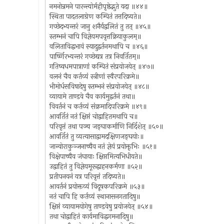
नमनोन्नमने पारन्त्योर्महीपृष्ठेद्भुते यदा ॥४४॥
स्थिता पादतलाग्रेण कम्पितं तत्तदिष्यते॥
गच्छेदभ्यन्तरं जानु शनैर्यद्वलितं तु तत् ॥४५॥
स्तम्भनं चापि विज्ञेयमपवृत्तक्रियाकुलम्॥
वलिताविद्धभावं स्यादुद्वर्तनमथापि च ॥४६॥
पार्ष्णिरभ्यन्तरं गच्छेद्यत्र तत्र निवर्तितम्॥
गतिष्वधमपात्राणां कम्पितं संप्रयोजयेत् ॥४७॥
वलनं चैव कर्तव्यं स्त्रीणां स्वैरपरिक्रमे॥
भीमोर्धसविषादेषु स्तम्भनं संप्रयोजयेत् ॥४८॥
व्यायामे ताण्डवे चैव कार्यमुद्वर्तनं तथा॥
विवर्तनं च कर्तव्यं संक्रमादिपरिक्रमे ॥४९॥
आवर्तितं नतं क्षिप्तं चोद्वाहितमथापि च॥
परिवृत्तं तथा पञ्च जङ्घाकर्माणि निर्दिशेत् ॥५०॥
आवर्तितं तु व्यत्यासाद्वामदक्षिणजङ्घयोः॥
जान्वोराकुञ्जनाच्चैव नतं ज्ञेयं प्रयोक्तृभिः ॥५१॥
विक्षेपाच्चैव जंघायाः क्षिप्तमित्यभिधीयते॥
उद्वाहितं तु विज्ञेयमूरूद्वाहनकर्मणा ॥५२॥
प्रतीपनयनं यत्र परिवृत्तं तदिष्यते॥
आवर्तनं प्रयोक्तव्यं विदूषकपरिक्रमे ॥५३॥
नतं चापि हि कर्तव्यं स्थानासनगतादिषु॥
क्षिप्तं व्यायामयोगेषु ताण्डवेषु प्रयोजयेत् ॥५४॥
तथा चोद्वाहितं कार्यमाविद्धगमनादिषु॥