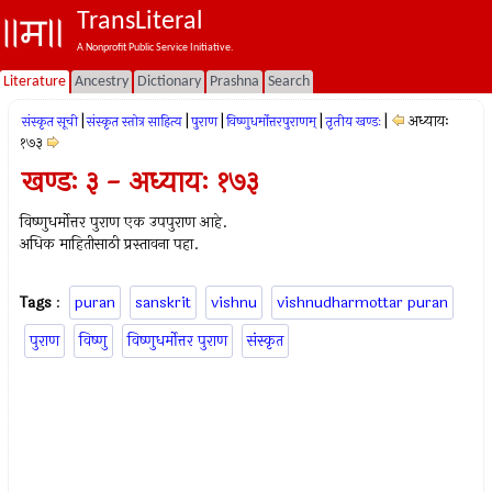
TransLiteral
A Nonprofit Public Service Initiative.
Literature
Ancestry
Dictionary
Prashna
Search
|
|
|
|
|
अध्यायः
संस्कृत सूची
संस्कृत स्तोत्र साहित्य
पुराण
विष्णुधर्मोत्तरपुराणम्
तृतीय खण्डः
१७३
खण्डः ३ - अध्यायः १७३
विष्णुधर्मोत्तर पुराण एक उपपुराण आहे.
अधिक माहितीसाठी प्रस्तावना पहा.
Tags
:
puran
sanskrit
vishnu
vishnudharmottar puran
पुराण
विष्णु
विष्णुधर्मोत्तर पुराण
संस्कृत