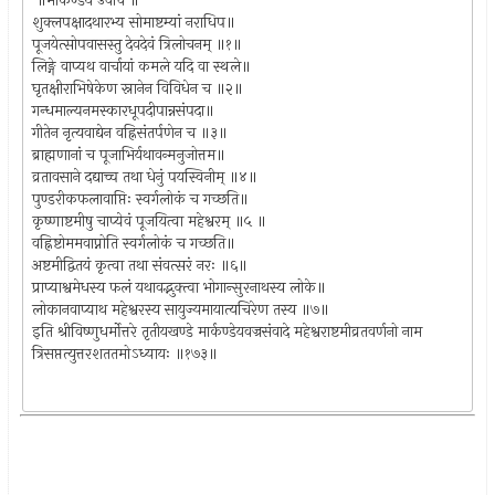
॥मार्कण्डेय उवाच ॥
शुक्लपक्षादथारभ्य सोमाष्टम्यां नराधिप॥
पूजयेत्सोपवासस्तु देवदेवं त्रिलोचनम् ॥१॥
लिङ्गे वाप्यथ वार्चायां कमले यदि वा स्थले॥
घृतक्षीराभिषेकेण स्नानेन विविधेन च ॥२॥
गन्धमाल्यनमस्कारधूपदीपान्नसंपदा॥
गीतेन नृत्यवाद्येन वह्निसंतर्पणेन च ॥३॥
ब्राह्मणानां च पूजाभिर्यथावन्मनुजोत्तम॥
व्रतावसाने दद्याच्च तथा धेनुं पयस्विनीम् ॥४॥
पुण्डरीकफलावाप्तिः स्वर्गलोकं च गच्छति॥
कृष्णाष्टमीषु चाप्येवं पूजयित्वा महेश्वरम् ॥५ ॥
वह्निष्टोममवाप्नोति स्वर्गलोकं च गच्छति॥
अष्टमीद्वितयं कृत्वा तथा संवत्सरं नरः ॥६॥
प्राप्याश्वमेधस्य फलं यथावद्भुक्त्वा भोगान्सुरनाथस्य लोके॥
लोकानवाप्याथ महेश्वरस्य सायुज्यमायात्यचिरेण तस्य ॥७॥
इति श्रीविष्णुधर्मोत्तरे तृतीयखण्डे मार्कण्डेयवज्रसंवादे महेश्वराष्टमीव्रतवर्णनो नाम
त्रिसप्तत्युत्तरशततमोऽध्यायः ॥१७३॥