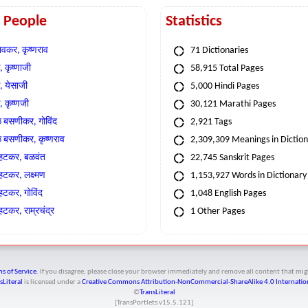
t People
Statistics
वकर, कृष्णराव
71 Dictionaries
 कृष्णाजी
58,915 Total Pages
, येसाजी
5,000 Hindi Pages
, कृष्णजी
30,121 Marathi Pages
े बसणीकर, गोविंद
2,921 Tags
े बसणीकर, कृष्णराव
2,309,309 Meanings in Dictio
्हटकर, बळवंत
22,745 Sanskrit Pages
्हटकर, लक्ष्मण
1,153,927 Words in Dictionary
्हटकर, गोविंद
1,048 English Pages
हटकर, राम्रचंद्र
1 Other Pages
s of Service
. If you disagree, please close your browser immediately and remove all content that 
sLiteral
is licensed under a
Creative Commons Attribution-NonCommercial-ShareAlike 4.0 Internation
©
TransLiteral
[TransPortlets v
15.5.121
]