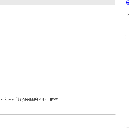
S
ेदव्रतो नामैकचत्वारिंशदुत्तरशततमोऽध्यायः ॥१४१॥