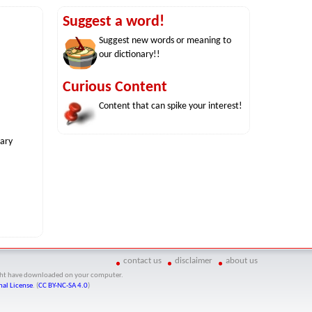
Suggest a word!
Suggest new words or meaning to
our dictionary!!
Curious Content
Content that can spike your interest!
nary
contact us
disclaimer
about us
might have downloaded on your computer.
al License
. (
CC BY-NC-SA 4.0
)