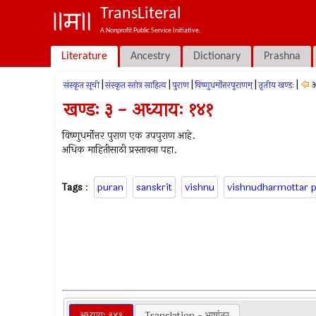
TransLiteral
A Nonprofit Public Service Initiative.
Literature
Ancestry
Dictionary
Prashna
|
|
|
|
|
अ
संस्कृत सूची
संस्कृत स्तोत्र साहित्य
पुराण
विष्णुधर्मोत्तरपुराणम्
तृतीय खण्डः
खण्डः ३ - अध्यायः १४१
विष्णुधर्मोत्तर पुराण एक उपपुराण आहे.
अधिक माहितीसाठी प्रस्तावना पहा.
Tags
:
puran
sanskrit
vishnu
vishnudharmottar 
अध्यायः १४१
Translation - भाषांतर