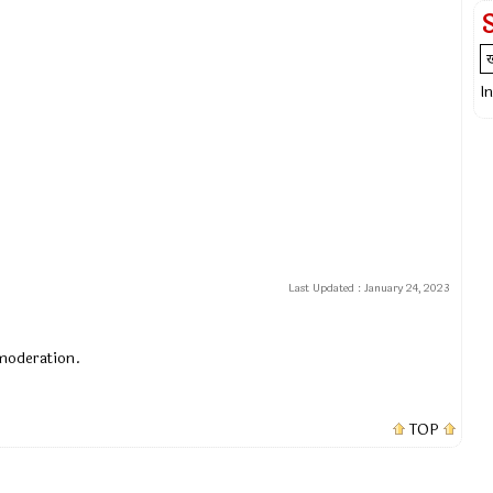
I
Last Updated :
January 24, 2023
 moderation.
TOP