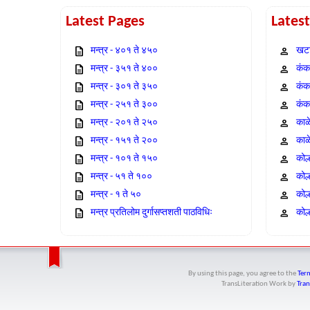
Latest Pages
Lates
मन्त्र - ४०१ ते ४५०
खटा
मन्त्र - ३५१ ते ४००
कंक,
मन्त्र - ३०१ ते ३५०
कंक
मन्त्र - २५१ ते ३००
कंक
मन्त्र - २०१ ते २५०
काळ
मन्त्र - १५१ ते २००
काळ
मन्त्र - १०१ ते १५०
कोल
मन्त्र - ५१ ते १००
कोल
मन्त्र - १ ते ५०
कोल
मन्त्र प्रतिलोम दुर्गासप्तशती पाठविधिः
कोल्
By using this page, you agree to the
Term
TransLiteration Work
by
Tran