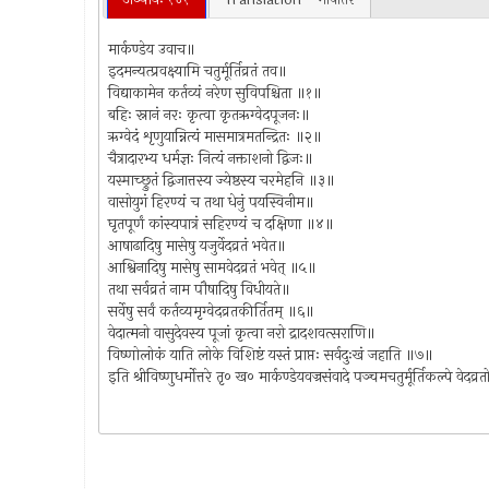
मार्कण्डेय उवाच॥
इदमन्यत्प्रवक्ष्यामि चतुर्मूर्तिव्रतं तव॥
विद्याकामेन कर्तव्यं नरेण सुविपश्चिता ॥१॥
बहिः स्नानं नरः कृत्वा कृतऋग्वेदपूजनः॥
ऋग्वेदं शृणुयान्नित्यं मासमात्रमतन्द्रितः ॥२॥
चैत्रादारभ्य धर्मज्ञः नित्यं नक्ताशनो द्विजः॥
यस्माच्छ्रुतं द्विजात्तस्य ज्येष्ठस्य चरमेहनि ॥३॥
वासोयुगं हिरण्यं च तथा धेनुं पयस्विनीम॥
घृतपूर्णं कांस्यपात्रं सहिरण्यं च दक्षिणा ॥४॥
आषाढादिषु मासेषु यजुर्वेदव्रतं भवेत॥
आश्विनादिषु मासेषु सामवेदव्रतं भवेत् ॥५॥
तथा सर्वव्रतं नाम पौषादिषु विधीयते॥
सर्वेषु सर्वं कर्तव्यमृग्वेदव्रतकीर्तितम् ॥६॥
वेदात्मनो वासुदेवस्य पूजां कृत्वा नरो द्रादशवत्सराणि॥
विष्णोलोकं याति लोके विशिष्टं यस्तं प्राप्तः सर्वदुःखं जहाति ॥७॥
इति श्रीविष्णुधर्मोत्तरे तृ० ख० मार्कण्डेयवज्रसंवादे पञ्चमचतुर्मूर्तिकल्पे व