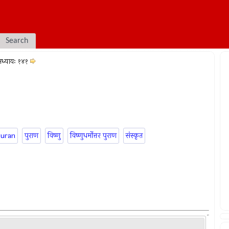
Search
ध्यायः १४१
puran
पुराण
विष्णु
विष्णुधर्मोत्तर पुराण
संस्कृत