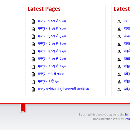
Latest Pages
Lates
मन्त्र - ४०१ ते ४५०
खटा
मन्त्र - ३५१ ते ४००
कंक,
मन्त्र - ३०१ ते ३५०
कंक
मन्त्र - २५१ ते ३००
कंक
मन्त्र - २०१ ते २५०
काळ
मन्त्र - १५१ ते २००
काळ
मन्त्र - १०१ ते १५०
कोल
मन्त्र - ५१ ते १००
कोल
मन्त्र - १ ते ५०
कोल
मन्त्र प्रतिलोम दुर्गासप्तशती पाठविधिः
कोल्
By using this page, you agree to the
Term
TransLiteration Work
by
Tran