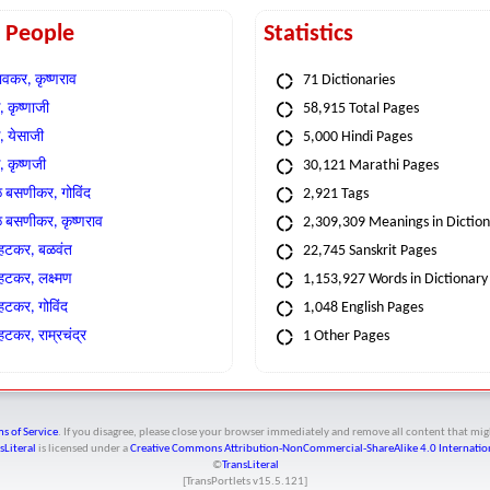
t People
Statistics
वकर, कृष्णराव
71 Dictionaries
 कृष्णाजी
58,915 Total Pages
, येसाजी
5,000 Hindi Pages
, कृष्णजी
30,121 Marathi Pages
े बसणीकर, गोविंद
2,921 Tags
े बसणीकर, कृष्णराव
2,309,309 Meanings in Dictio
्हटकर, बळवंत
22,745 Sanskrit Pages
्हटकर, लक्ष्मण
1,153,927 Words in Dictionary
्हटकर, गोविंद
1,048 English Pages
हटकर, राम्रचंद्र
1 Other Pages
s of Service
. If you disagree, please close your browser immediately and remove all content that 
sLiteral
is licensed under a
Creative Commons Attribution-NonCommercial-ShareAlike 4.0 Internation
©
TransLiteral
[TransPortlets v
15.5.121
]