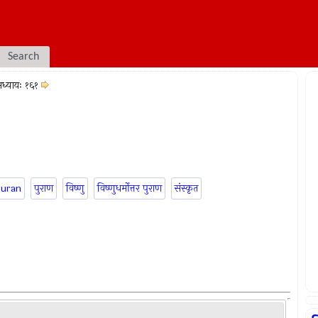
Search
ध्यायः १६१
puran
पुराण
विष्णु
विष्णुधर्मोत्तर पुराण
संस्कृत