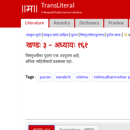
TransLiteral
A Nonprofit Public Service Initiative.
Literature
Ancestry
Dictionary
Prashna
|
|
|
|
|
अ
संस्कृत सूची
संस्कृत स्तोत्र साहित्य
पुराण
विष्णुधर्मोत्तरपुराणम्
तृतीय खण्डः
खण्डः ३ - अध्यायः १६१
विष्णुधर्मोत्तर पुराण एक उपपुराण आहे.
अधिक माहितीसाठी प्रस्तावना पहा.
Tags
:
puran
sanskrit
vishnu
vishnudharmottar 
अध्यायः १६१
Translation - भाषांतर