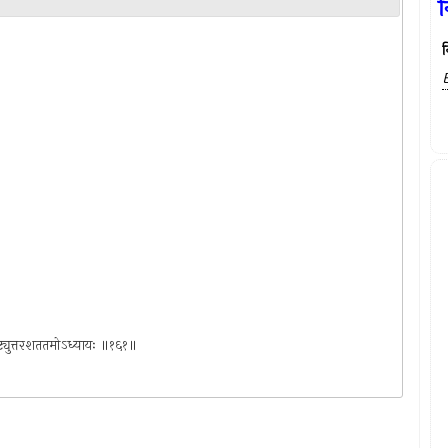
न
न
कषष्ट्युत्तरशततमोऽध्यायः ॥१६१॥