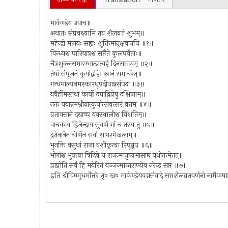
मार्कण्डेय उवाच॥
अथातः संप्रवक्ष्यामि तव शैलव्रतं शुभम्॥
महेन्द्रो मलयः सह्यः शुक्तिमानृक्षवानपि ॥१॥
विन्ध्यश्च पारियात्रश्च सप्तैते कुलपर्वताः॥
चैत्रशुक्लसमारम्भात्प्रत्यहं दिनसप्तकम् ॥२॥
तेषां संपूजनं कुर्याद्बहिः स्नानं समाचरेत्॥
गन्धमाल्यनमस्कारधूपदीपान्नसंपदा ॥३॥
यवैर्होमस्तथा कार्यो दद्याद्विप्रेषु दक्षिणाम्॥
नक्तं यवान्नमश्नीयात्कुर्यात्संवत्सरं व्रतम् ॥४॥
व्रतावसाने दद्याच्च यवस्थालीश्च विंशतिम्॥
वाचकाय द्विजेन्द्राय सुवर्णं गां च तस्य तु ॥५॥
द्रतेनानेन चीर्णेन सर्वां सागरमेखलाम्॥
भुनक्ति वसुधां राजा वशीकृत्वा रिपून्नृप ॥६॥
भोगांश्च भुक्त्वा त्रिदिवे च राजन्मानुष्यमासाद्य यथोक्तमेतत्॥
प्राप्नोति सर्वं हि मयेरितं यज्जन्मान्तराण्येव नरेन्द्र सप्त ॥७॥
इति श्रीविष्णुधर्मोत्तरे तृ० ख० मार्कण्डेयवज्रसंवादे सप्तशैलव्रतवर्णनो नामै