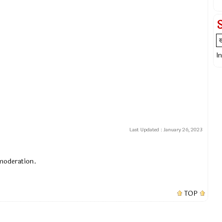
I
Last Updated :
January 26, 2023
 moderation.
TOP