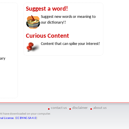
Suggest a word!
Suggest new words or meaning to
our dictionary!!
Curious Content
Content that can spike your interest!
nary
contact us
disclaimer
about us
might have downloaded on your computer.
al License
. (
CC BY-NC-SA 4.0
)