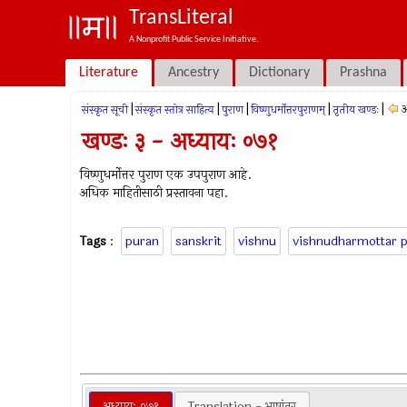
TransLiteral
A Nonprofit Public Service Initiative.
Literature
Ancestry
Dictionary
Prashna
|
|
|
|
|
अ
संस्कृत सूची
संस्कृत स्तोत्र साहित्य
पुराण
विष्णुधर्मोत्तरपुराणम्
तृतीय खण्डः
खण्डः ३ - अध्यायः ०७१
विष्णुधर्मोत्तर पुराण एक उपपुराण आहे.
अधिक माहितीसाठी प्रस्तावना पहा.
Tags
:
puran
sanskrit
vishnu
vishnudharmottar 
अध्यायः ०७१
Translation - भाषांतर