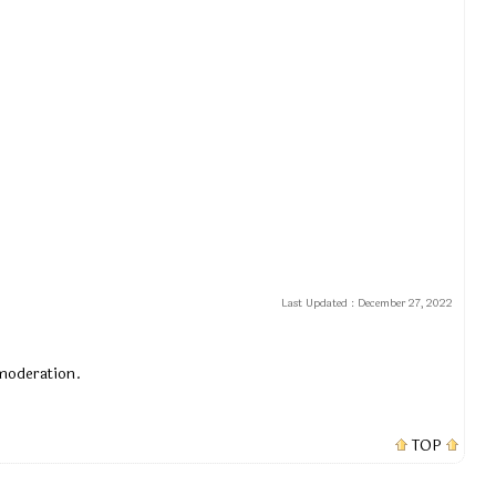
Last Updated :
December 27, 2022
 moderation.
TOP