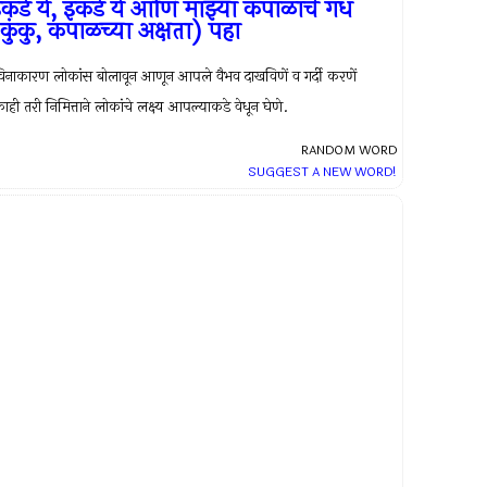
कडे ये, इकडे ये आणि माझ्या कपाळाचे गंध
कुंकु, कपाळच्या अक्षता) पहा
िनाकारण लोकांस बोलावून आणून आपले वैभव दाखविणें व गर्दी करणें
ाही तरी निमित्ताने लोकांचे लक्ष्य आपल्याकडे वेधून घेणे.
RANDOM WORD
SUGGEST A NEW WORD!