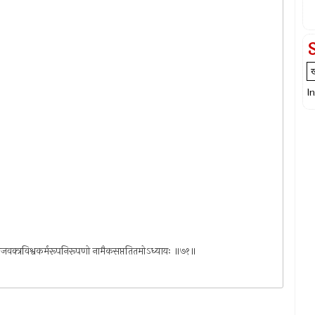
I
वक्त्रगजवक्त्रविश्वकर्मरूपनिरूपणो नामैकसप्ततितमोऽध्यायः ॥७१॥