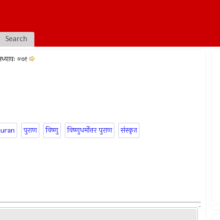
Search
ध्यायः ०७१
puran
पुराण
विष्णु
विष्णुधर्मोत्तर पुराण
संस्कृत