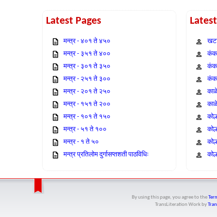
Latest Pages
Lates
मन्त्र - ४०१ ते ४५०
खटा
मन्त्र - ३५१ ते ४००
कंक,
मन्त्र - ३०१ ते ३५०
कंक
मन्त्र - २५१ ते ३००
कंक
मन्त्र - २०१ ते २५०
काळ
मन्त्र - १५१ ते २००
काळ
मन्त्र - १०१ ते १५०
कोल
मन्त्र - ५१ ते १००
कोल
मन्त्र - १ ते ५०
कोल
मन्त्र प्रतिलोम दुर्गासप्तशती पाठविधिः
कोल्
By using this page, you agree to the
Term
TransLiteration Work
by
Tran