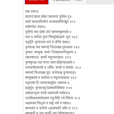
वज्र उवाच॥
ग्रहाणां देवता प्रोक्ता यास्त्वया पूर्वमेव तु॥
तासां स्वरूपनिर्माणं कथयस्वामितद्युते ॥१॥
मार्कण्डेय उवाच॥
पूर्वमेव मया प्रोक्तं रूपं वह्न्यम्बुनाथयोः॥
तथा च कथितं तुभ्यं विष्णुदेवेन्द्रयोः पुरा ॥२॥
चतुर्मूर्तेः कुमारस्य रूपं ते वच्मि यादव॥
कुमारश्च तथा स्कन्दो विशाखश्च गुरुस्तथा ॥३॥
कुमारः षण्मुखः कार्यः शिखण्डकविभूषणः॥
रक्ताम्बरधरः कार्यो मयूरवरवाहनः ॥४॥
कुक्कुटश्च तथा घण्टा तस्य दक्षिणहस्तयोः॥
पताकावैजयन्ती च शक्तिः कार्या च वामयोः ॥५॥
स्कन्दो विशाखश्च गुहः कर्तव्यश्च कुमारवत्॥
षण्मुखास्ते न कर्तव्या न मयूरगतास्तथा ॥६॥
चतुरात्मा हि भगवान्वासुदेवः सनातनः॥
प्रादुर्भूतः कुमारस्तु देवसेनानिनीषया ॥७॥
अष्टादशभुजा कार्या भद्रकाली मनोहरा॥
आलीढस्थानसंस्थाना चतुःसिंहे रथे स्थिता ॥८॥
अक्षमाला त्रिशूलं च खङ्गं चर्म च यादव॥
बाणचापे च कर्तव्ये शङ्खपद्मौ तथैव च ॥९॥
सुक्स्रुचौ च तथा कार्यौ तथा वेदीकमण्डलू॥