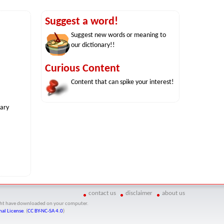
Suggest a word!
Suggest new words or meaning to
our dictionary!!
Curious Content
Content that can spike your interest!
nary
contact us
disclaimer
about us
might have downloaded on your computer.
al License
. (
CC BY-NC-SA 4.0
)