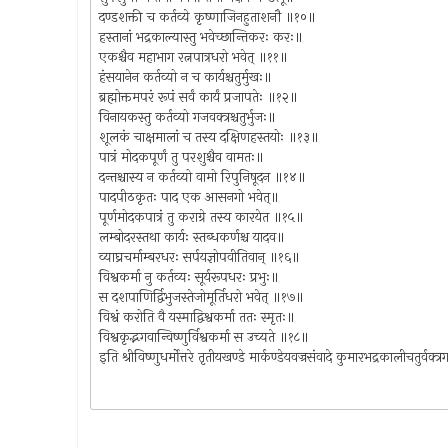
दण्डशक्ती च कर्तव्ये कृष्णाजिनहुताशनौ ॥१०॥
हस्तानां भद्रकाल्यास्तु भवेच्छान्तिकरः करः॥
एकश्चैव महाभाग रत्नपात्रधरो भवेत् ॥११॥
हंसयानेन कर्तव्यो न च कार्यश्चतुर्मुखः॥
ब्रह्मोक्तमपरं रूपं सर्वं कार्यं प्रजापतेः ॥१२॥
विनायकस्तु कर्तव्यो गजवक्त्रश्चतुर्भुजः॥
शूलकं चाक्षमालां च तस्य दक्षिणहस्तयोः ॥१३॥
पात्रं मोदकपूर्णं तु परशुश्चैव वामतः॥
दन्तश्चास्य न कर्तव्यो वामो रिपुनिषूदन ॥१४॥
पादपीठकृतः पाद एक आसनगो भवेत्॥
पूर्णमोदकपात्रं तु कराग्रे तस्य कारयेत ॥१५॥
लम्बोदरस्तथा कार्यः स्तब्धकर्णश्च यादव॥
व्याघ्रचर्माम्बरधरः सर्पयज्ञोपवीतिवान् ॥१६॥
विश्वकर्मा नु कर्तव्यः सूर्यरूपधरः प्रभुः॥
स दशपाणिर्द्विभुजस्तेजोमूर्तिधरो भवेत् ॥१७॥
विश्वं करोति वै यस्माद्विश्वकर्मा ततः स्मृतः॥
विश्वकृद्भगवान्विष्णुर्विश्वकर्मा स उच्यते ॥१८॥
इति श्रीविष्णुधर्मोत्तरे तृतीयखण्डे मार्कण्डेयवज्रसंवादे कुमारभद्रकालीचतुर्