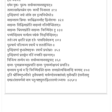
हंस उवाच॥
दमेन युक्तः पुरुषः सर्वान्कामानवाप्नुयात्॥
तस्मात्सर्वप्रयत्नेन दमः कार्यो विजानता ॥१॥
इन्द्रियाणां जयो लोके दम इत्यभिधीयते॥
नादान्तस्य क्रियाः काश्चिद्भवन्तीह द्विजोत्तमाः ॥२॥
नादान्तः सिद्धिमाप्नोति नादान्तो गतिमीप्सिताम्॥
नादान्तः श्रियमाप्नोति नादान्तः किञ्चिदेव तु ॥३॥
पञ्चेन्द्रियस्य मर्त्यस्य यद्येकं छिद्रमिन्द्रियम्॥
ततोऽस्य क्षरति प्रज्ञा दृतेः पात्रादिवोदकम् ॥४॥
पुरुषार्थं परित्यज्य स्वार्थे च सततोत्थितः॥
इन्द्रियाणां बुधस्तेषाङ्कः स्वार्थे प्रयतेन्नरः ॥५॥
इन्द्रियाणां प्रसङ्गेन गतिं गच्छति दारुणाम्॥
विजित्य तान्येव नरः सर्वान्कामानवाप्नुयात् ॥६॥
दान्तः पुमान्नाकमनुप्रयाति दान्तः पुमान्मोक्षपथं प्रयाति॥
दान्तस्य दुःखं न हि किञ्चिदस्ति दान्तः समाप्नोत्यखिलान्हि कामान् ॥७॥
इति श्रीविष्णुधर्मोत्तरे तृतीयखण्डे मार्कण्डेयवज्रसंवादे मुनीन्प्रति हंसगीतासु
दमप्रशंसावर्णनो नाम चतुःषष्ट्युत्तरद्विशततमोऽध्यायः ॥२६४॥