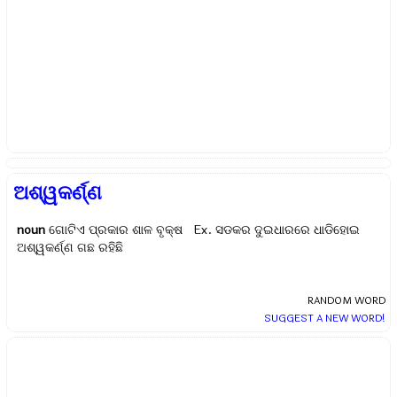
ଅଶ୍ୱକର୍ଣ୍ଣ
noun
ଗୋଟିଏ ପ୍ରକାର ଶାଳ ବୃକ୍ଷ Ex.
ସଡକର ଦୁଇଧାରରେ ଧାଡିହୋଇ
ଅଶ୍ୱକର୍ଣ୍ଣ ଗଛ ରହିଛି
RANDOM WORD
SUGGEST A NEW WORD!