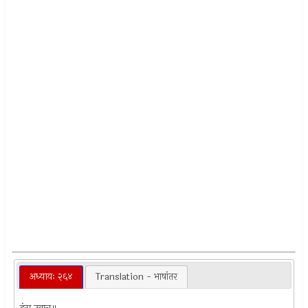
अध्यायः २६४
Translation - भाषांतर