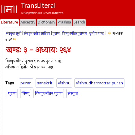
TransLiteral
A Nonprofit Public Service Initiative.
Literature
Ancestry
Dictionary
Prashna
Search
|
|
|
|
|
अध्यायः
संस्कृत सूची
संस्कृत स्तोत्र साहित्य
पुराण
विष्णुधर्मोत्तरपुराणम्
तृतीय खण्डः
२६४
खण्डः ३ - अध्यायः २६४
विष्णुधर्मोत्तर पुराण एक उपपुराण आहे.
अधिक माहितीसाठी प्रस्तावना पहा.
Tags
:
puran
sanskrit
vishnu
vishnudharmottar puran
पुराण
विष्णु
विष्णुधर्मोत्तर पुराण
संस्कृत